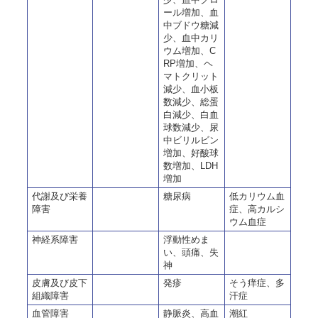
ール増加、血
中ブドウ糖減
少、血中カリ
ウム増加、C
RP増加、ヘ
マトクリット
減少、血小板
数減少、総蛋
白減少、白血
球数減少、尿
中ビリルビン
増加、好酸球
数増加、LDH
増加
代謝及び栄養
糖尿病
低カリウム血
障害
症、高カルシ
ウム血症
神経系障害
浮動性めま
い、頭痛、失
神
皮膚及び皮下
発疹
そう痒症、多
組織障害
汗症
血管障害
静脈炎、高血
潮紅