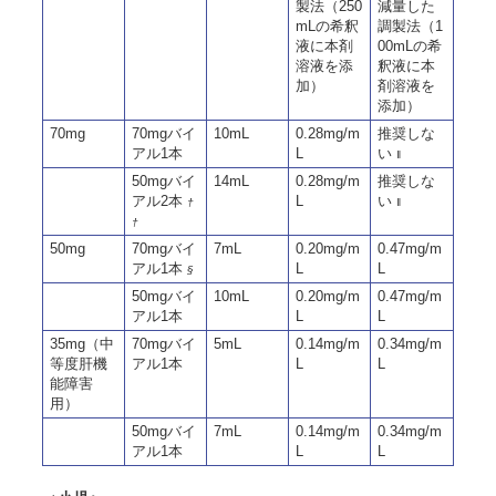
製法（250
減量した
mLの希釈
調製法（1
液に本剤
00mLの希
溶液を添
釈液に本
加）
剤溶液を
添加）
70mg
70mgバイ
10mL
0.28mg/m
推奨しな
アル1本
L
い
‖
50mgバイ
14mL
0.28mg/m
推奨しな
アル2本
L
い
†
‖
†
50mg
70mgバイ
7mL
0.20mg/m
0.47mg/m
アル1本
L
L
§
50mgバイ
10mL
0.20mg/m
0.47mg/m
アル1本
L
L
35mg（中
70mgバイ
5mL
0.14mg/m
0.34mg/m
等度肝機
アル1本
L
L
能障害
用）
50mgバイ
7mL
0.14mg/m
0.34mg/m
アル1本
L
L