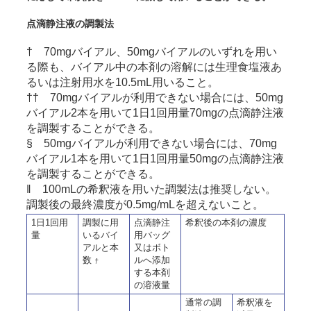
点滴静注液の調製法
† 70mgバイアル、50mgバイアルのいずれを用い
る際も、バイアル中の本剤の溶解には生理食塩液あ
るいは注射用水を10.5mL用いること。
†† 70mgバイアルが利用できない場合には、50mg
バイアル2本を用いて1日1回用量70mgの点滴静注液
を調製することができる。
§ 50mgバイアルが利用できない場合には、70mg
バイアル1本を用いて1日1回用量50mgの点滴静注液
を調製することができる。
‖ 100mLの希釈液を用いた調製法は推奨しない。
調製後の最終濃度が0.5mg/mLを超えないこと。
1日1回用
調製に用
点滴静注
希釈後の本剤の濃度
量
いるバイ
用バッグ
アルと本
又はボト
数
ルへ添加
†
する本剤
の溶液量
通常の調
希釈液を