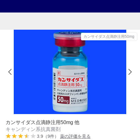
カンサイダス点滴静注用50mg
カンサイダス点滴静注用50mg 他
キャンディン系抗真菌剤
3.9（9件）
薬の評価を見る