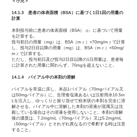
＜小児＞
14.1.3 患者の体表面積（BSA）に基づく1日1回の用量の
計算
本剤投与前に患者の体表面積（BSA）
に基づいて用量
注）
を計算する。
投与初日の用量（mg）は、BSA（m
）×70mg/m
で計算
2
2
し、投与2日目以降の用量（mg）は、BSA（m
）×50mg/
2
m
で計算する。
2
ただし、投与初日及び投与2日目以降の1日用量は、患者毎
に計算された用量に関わらず、70mgを超えないこと。
14.1.4 バイアル中の本剤の溶解
バイアルを常温に戻し、本品1バイアル（70mgバイアル又
は50mgバイアル）に、生理食塩液あるいは注射用水10.5m
Lを注入し、ゆっくりと振り混ぜて粉末状の本剤を完全に溶
解させる。バイアル中に溶解した本剤の溶液が混濁又は沈
殿している場合はその溶液を使用しないこと。本剤の溶解
後の濃度は、7.2mg/mL（70mgバイアル）又は5.2mg/mL
（50mgバイアル）とそれぞれ異なるので希釈する時は注意
すること。