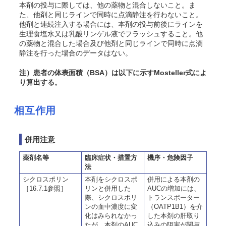
本剤の投与に際しては、他の薬物と混合しないこと。ま
た、他剤と同じラインで同時に点滴静注を行わないこと。
他剤と連続注入する場合には、本剤の投与前後にラインを
生理食塩水又は乳酸リンゲル液でフラッシュすること。他
の薬物と混合した場合及び他剤と同じラインで同時に点滴
静注を行った場合のデータはない。
注）患者の体表面積（BSA）は以下に示すMosteller式によ
り算出する。
相互作用
併用注意
薬剤名等
臨床症状・措置方
機序・危険因子
法
シクロスポリン
本剤をシクロスポ
併用による本剤の
［16.7.1参照］
リンと併用した
AUCの増加には、
際、シクロスポリ
トランスポーター
ンの血中濃度に変
（OATP1B1）を介
化はみられなかっ
した本剤の肝取り
たが、本剤のAUC
込みの阻害が関与