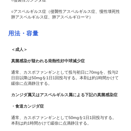
○侵襲性カンジダ症
○アスペルギルス症（侵襲性アスペルギルス症、慢性壊死性
肺アスペルギルス症、肺アスペルギローマ）
用法・容量
＜成人＞
真菌感染が疑われる発熱性好中球減少症
通常、カスポファンギンとして投与初日に70mgを、投与2
日目以降は50mgを1日1回投与する。本剤は約1時間かけて
緩徐に点滴静注する。
カンジダ属又はアスペルギルス属による下記の真菌感染症
・
食道カンジダ症
通常、カスポファンギンとして50mgを1日1回投与する。
本剤は約1時間かけて緩徐に点滴静注する。