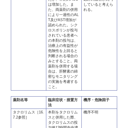
は増加した。ま
していると考えら
た、両薬剤の併用
れる。
により一過性のAL
T及びAST増加が
認められた。シク
ロスポリンが投与
されている患者へ
の本剤の投与は、
治療上の有益性が
危険性を上回ると
判断される場合の
みとすること。両
薬剤を併用する場
合は、肝酵素の綿
密なモニタリング
の実施を考慮する
こと。
薬剤名等
臨床症状・措置方
機序・危険因子
法
タクロリムス［16.
本剤をタクロリム
機序不明
7.2参照］
スと併用した際、
タクロリムスの投
与後12時間血中濃