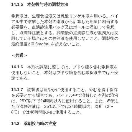
14.1.5 本剤投与時の調製方法
希釈液は、生理食塩液又は乳酸リンゲル液を用いる。バイ
アル中で溶解した本剤の溶液から計算した用量に相当する
必要量を、点滴静注用バッグ又はボトルに添加して希釈
し、点滴静注液とする。調製後の点滴静注液が混濁又は沈
殿している場合はその静注液を使用しないこと。調製後の
最終濃度が0.5mg/mLを超えないこと。
＜共通＞
14.1.6
本剤の調製に際しては、ブドウ糖を含む希釈液を
使用しないこと。本剤はブドウ糖を含む希釈液中では不安
定である。
14.1.7
調製後は速やかに使用すること。やむを得ず保存
を必要とする場合でも、バイアル中で溶解した本剤の溶液
は、25℃以下で24時間以内に使用すること。また、希釈し
た点滴静注液は、25℃以下では24時間以内、冷所（2〜
8℃）では48時間以内に使用すること。
14.2 薬剤投与時の注意