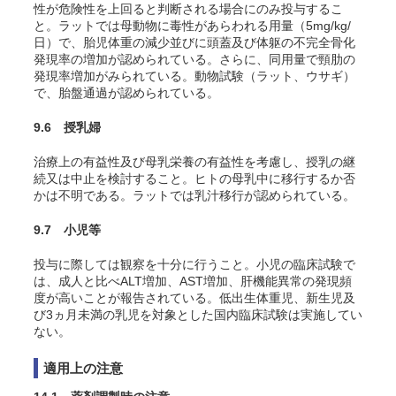
性が危険性を上回ると判断される場合にのみ投与するこ
と。ラットでは母動物に毒性があらわれる用量（5mg/kg/
日）で、胎児体重の減少並びに頭蓋及び体躯の不完全骨化
発現率の増加が認められている。さらに、同用量で頸肋の
発現率増加がみられている。動物試験（ラット、ウサギ）
で、胎盤通過が認められている。
9.6 授乳婦
治療上の有益性及び母乳栄養の有益性を考慮し、授乳の継
続又は中止を検討すること。ヒトの母乳中に移行するか否
かは不明である。ラットでは乳汁移行が認められている。
9.7 小児等
投与に際しては観察を十分に行うこと。小児の臨床試験で
は、成人と比べALT増加、AST増加、肝機能異常の発現頻
度が高いことが報告されている。低出生体重児、新生児及
び3ヵ月未満の乳児を対象とした国内臨床試験は実施してい
ない。
適用上の注意