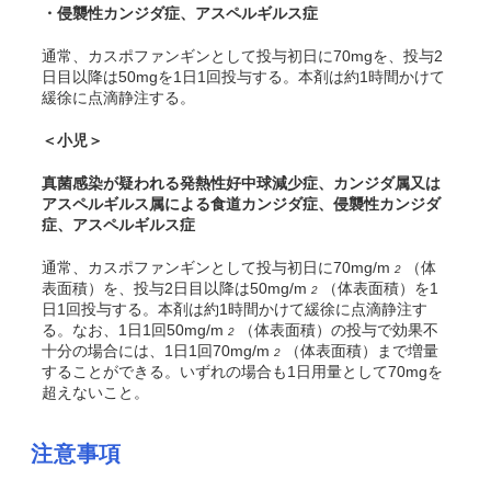
・
侵襲性カンジダ症、アスペルギルス症
通常、カスポファンギンとして投与初日に70mgを、投与2
日目以降は50mgを1日1回投与する。本剤は約1時間かけて
緩徐に点滴静注する。
＜小児＞
真菌感染が疑われる発熱性好中球減少症、カンジダ属又は
アスペルギルス属による食道カンジダ症、侵襲性カンジダ
症、アスペルギルス症
通常、カスポファンギンとして投与初日に70mg/m
（体
2
表面積）を、投与2日目以降は50mg/m
（体表面積）を1
2
日1回投与する。本剤は約1時間かけて緩徐に点滴静注す
る。なお、1日1回50mg/m
（体表面積）の投与で効果不
2
十分の場合には、1日1回70mg/m
（体表面積）まで増量
2
することができる。いずれの場合も1日用量として70mgを
超えないこと。
注意事項