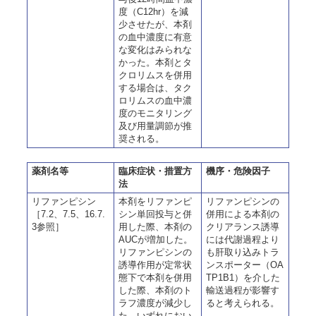
度（C12hr）を減
少させたが、本剤
の血中濃度に有意
な変化はみられな
かった。本剤とタ
クロリムスを併用
する場合は、タク
ロリムスの血中濃
度のモニタリング
及び用量調節が推
奨される。
薬剤名等
臨床症状・措置方
機序・危険因子
法
リファンピシン
本剤をリファンピ
リファンピシンの
［7.2、7.5、16.7.
シン単回投与と併
併用による本剤の
3参照］
用した際、本剤の
クリアランス誘導
AUCが増加した。
には代謝過程より
リファンピシンの
も肝取り込みトラ
誘導作用が定常状
ンスポーター（OA
態下で本剤を併用
TP1B1）を介した
した際、本剤のト
輸送過程が影響す
ラフ濃度が減少し
ると考えられる。
た。いずれにおい