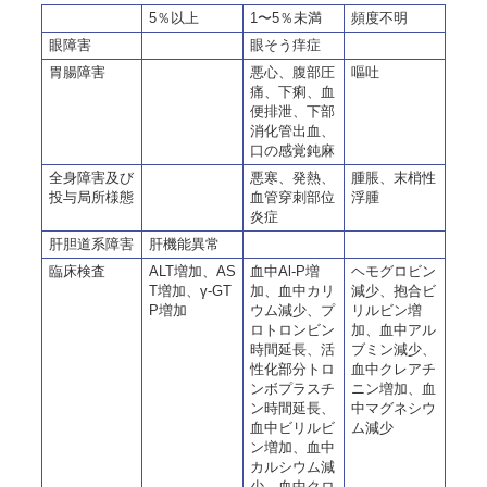
5％以上
1〜5％未満
頻度不明
眼障害
眼そう痒症
胃腸障害
悪心、腹部圧
嘔吐
痛、下痢、血
便排泄、下部
消化管出血、
口の感覚鈍麻
全身障害及び
悪寒、発熱、
腫脹、末梢性
投与局所様態
血管穿刺部位
浮腫
炎症
肝胆道系障害
肝機能異常
臨床検査
ALT増加、AS
血中Al-P増
ヘモグロビン
T増加、γ-GT
加、血中カリ
減少、抱合ビ
P増加
ウム減少、プ
リルビン増
ロトロンビン
加、血中アル
時間延長、活
ブミン減少、
性化部分トロ
血中クレアチ
ンボプラスチ
ニン増加、血
ン時間延長、
中マグネシウ
血中ビリルビ
ム減少
ン増加、血中
カルシウム減
少、血中クロ