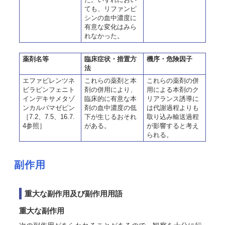
ても、リファンピ
シンの血中濃度に
有意な変化はみら
れなかった。
薬剤名等
臨床症状・措置方
機序・危険因子
法
エファビレンツネ
これらの薬剤と本
これらの薬剤の併
ビラピンフェニト
剤の併用により、
用による本剤のク
インデキサメタゾ
臨床的に有意な本
リアランス誘導に
ンカルバマゼピン
剤の血中濃度の低
は代謝過程よりも
［7.2、7.5、16.7.
下が生じるおそれ
取り込み輸送過程
4参照］
がある。
が影響すると考え
られる。
副作用
重大な副作用及び副作用用語
重大な副作用