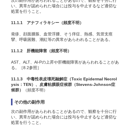
次の副作用があらわれることがあるので、観察を十分に行
い、異常が認められた場合には投与を中止するなど適切な
処置を行うこと。
11.1.1 アナフィラキシー
（頻度不明）
発疹、顔面腫脹、血管浮腫、そう痒症、熱感、気管支痙
攣、呼吸困難、潮紅等の異常があらわれることがある。
11.1.2 肝機能障害
（頻度不明）
AST、ALT、Al-Pの上昇や肝機能障害があらわれることがあ
る。［8.2参照］
11.1.3 中毒性表皮壊死融解症（Toxic Epidermal Necrol
ysis：TEN）、皮膚粘膜眼症候群（Stevens-Johnson症
候群）
（頻度不明）
その他の副作用
次の副作用があらわれることがあるので、観察を十分に行
い、異常が認められた場合には投与を中止するなど適切な
処置を行うこと。