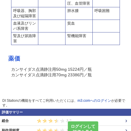
圧、血管障害
呼吸器、胸郭
肺水腫
呼吸困難
及び縦隔障害
血液及びリン
貧血
パ系障害
腎及び尿路障
腎機能障害
害
薬価
カンサイダス点滴静注用50mg 15224円／瓶
カンサイダス点滴静注用70mg 23386円／瓶
DI Stationの機能をすべてご利用いただくには、
m3.comへのログイン
が必要で
す。
評価サマリー
総合
ログインして
副作用頻度