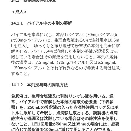
14.1 薬剤調製時の注意
＜成人＞
14.1.1 バイアル中の本剤の溶解
バイアルを常温に戻し、本品1バイアル（70mgバイアル又
は50mgバイアル）に、生理食塩液あるいは注射用水10.5m
Lを注入し、ゆっくりと振り混ぜて粉末状の本剤を完全に溶
解させる。バイアル中に溶解した本剤の溶液が混濁又は沈
殿している場合はその溶液を使用しないこと。本剤の溶解
後の濃度は、7.2mg/mL（70mgバイアル）又は5.2mg/mL
（50mgバイアル）とそれぞれ異なるので希釈する時は注意
すること。
14.1.2 本剤投与時の調製方法
希釈液は、生理食塩液又は乳酸リンゲル液を用いる。通
常、バイアル中で溶解した本剤の溶液の必要量（下表参
照）を、250mLの希釈液の入った点滴静注用バッグ又はボ
トルに添加して希釈し、点滴静注液とする。調製後の点滴
静注液が混濁又は沈殿している場合はその静注液を使用し
ないこと。1日1回用量が50mg又は35mgの場合には、必要
に応じて希釈液を100mLに減じて用いることができる。