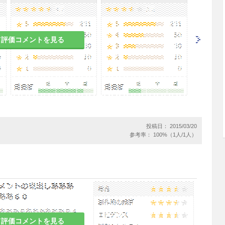
の既往歴のある患者
て評価コメントを見る
のある患者［9.5参照］
染症
肺アスペルギローマ、慢性壊死性肺アスペルギルス
投稿日： 2015/03/20
参考率： 100%（1人/1人）
ダ症、カンジダ腹膜炎、気管支・肺カンジダ症
肺クリプトコックス症
て評価コメントを見る
深在性真菌症の予防