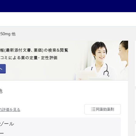
50mg 他
へ
他
同薬効薬剤
の評価を見る
ゾール
ー