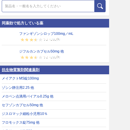
同薬効で処方している薬
ファンギゾンシロップ100mg／mL
ジフルカンカプセル50mg 他
抗生物質製剤関連薬剤
メイアクトMS錠100mg
ゾシン静注用2.25 他
メロペン点滴用バイアル0.25g 他
セフゾンカプセル50mg 他
ジスロマック細粒小児用10％
フロモックス錠75mg 他