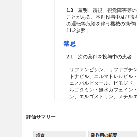
1.3
羞明、霧視、視覚障害等の
ことがある。本剤投与中及び投
の運転等危険を伴う機械の操作に
11.2参照］
禁忌
2.1
次の薬剤を投与中の患者
リファンピシン、リファブチ
トナビル、ニルマトレルビル
ェノバルビタール、ピモジド
ルゴタミン・無水カフェイン
ン、エルゴメトリン、メチル
アスナプレビル、ロミタピド
バン、アゼルニジピン、オル
トクラクス（再発又は難治性
評価サマリー
む）の用量漸増期）、アナモ
レノン、エプレレノン、ボク
ロバロテン、ロナファルニブ
［