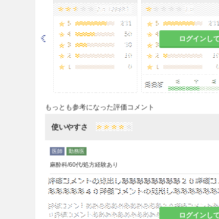
2.2
本剤の成分に対して過敏症
ログインし
2.3
妊婦又は妊娠している可能性
効能・効果
○下記の重症又は難治性真菌感
・侵襲性アスペルギルス症、
もっとも参考になった評価コメント
症
使いやすさ
・カンジダ血症、食道カンジ
・クリプトコックス髄膜炎、
麻酔科/60代/処方経験あり
・フサリウム症
・スケドスポリウム症
ログインし
○造血幹細胞移植患者における