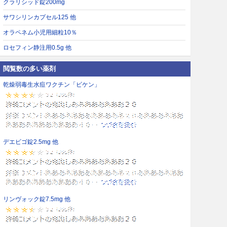
クラリシッド錠200mg
サワシリンカプセル125 他
オラペネム小児用細粒10％
ロセフィン静注用0.5g 他
閲覧数の多い薬剤
乾燥弱毒生水痘ワクチン「ビケン」
デエビゴ錠2.5mg 他
リンヴォック錠7.5mg 他