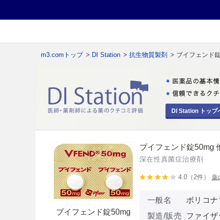
m3.comトップ
>
DI Station
>
抗生物質製剤
> ブイフェンド錠
DI Station トップ
ブイフェンド錠50mg 
深在性真菌症治療剤
4.0（2件）
薬
一般名
ボリコナ
ブイフェンド錠50mg
製造/販売
ファイザ