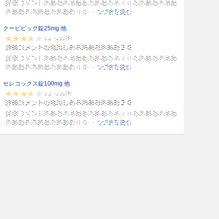
クービビック錠25mg 他
セレコックス錠100mg 他