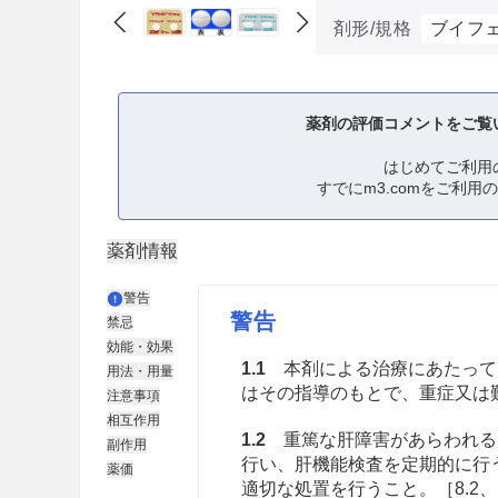
剤形/規格
ブイフェ
薬剤の評価コメントをご覧
はじめてご利用
すでにm3.comをご利用
薬剤情報
警告
警告
禁忌
効能・効果
1.1
本剤による治療にあたって
用法・用量
はその指導のもとで、重症又は
注意事項
相互作用
1.2
重篤な肝障害があらわれる
副作用
行い、肝機能検査を定期的に行
薬価
適切な処置を行うこと。［8.2、1