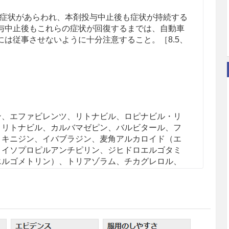
症状があらわれ、本剤投与中止後も症状が持続する
与中止後もこれらの症状が回復するまでは、自動車
は従事させないように十分注意すること。［8.5、
ン、エファビレンツ、リトナビル、ロピナビル・リ
・リトナビル、カルバマゼピン、バルビタール、フ
、キニジン、イバブラジン、麦角アルカロイド（エ
・イソプロピルアンチピリン、ジヒドロエルゴタミ
エルゴメトリン）、トリアゾラム、チカグレロル、
、ブロナンセリン、スボレキサント、リバーロキサ
メサルタン メドキソミル・アゼルニジピン、ベネ
の慢性リンパ性白血病（小リンパ球性リンパ腫を含
レリン、ルラシドン、イサブコナゾニウム、フィネ
ロスポリン
、ボルノレキサント
、マバカムテン
、パ
10.1参照］