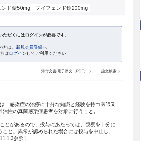
ンド錠50mg
ブイフェンド錠200mg
いただくにはログインが必要です。
の方は、
新規会員登録
へ
の方は
ログイン
してご利用ください
添付文書/電子添文（PDF）
論文検索
は、感染症の治療に十分な知識と経験を持つ医師又
難治性の真菌感染症患者を対象に行うこと。
ことがあるので、投与にあたっては、観察を十分に
うこと。異常が認められた場合には投与を中止し、
1.1.3参照］