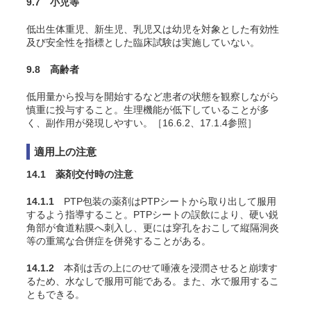
9.7 小児等
低出生体重児、新生児、乳児又は幼児を対象とした有効性
及び安全性を指標とした臨床試験は実施していない。
9.8 高齢者
低用量から投与を開始するなど患者の状態を観察しながら
慎重に投与すること。生理機能が低下していることが多
く、副作用が発現しやすい。［16.6.2、17.1.4参照］
適用上の注意
14.1 薬剤交付時の注意
14.1.1
PTP包装の薬剤はPTPシートから取り出して服用
するよう指導すること。PTPシートの誤飲により、硬い鋭
角部が食道粘膜へ刺入し、更には穿孔をおこして縦隔洞炎
等の重篤な合併症を併発することがある。
14.1.2
本剤は舌の上にのせて唾液を浸潤させると崩壊す
るため、水なしで服用可能である。また、水で服用するこ
ともできる。