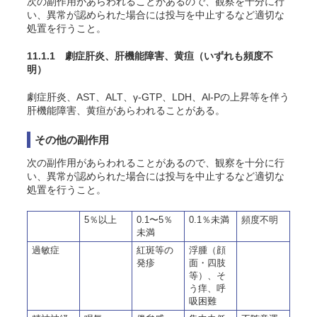
次の副作用があらわれることがあるので、観察を十分に行
い、異常が認められた場合には投与を中止するなど適切な
処置を行うこと。
11.1.1 劇症肝炎、肝機能障害、黄疸
（いずれも頻度不
明）
劇症肝炎、AST、ALT、γ-GTP、LDH、Al-Pの上昇等を伴う
肝機能障害、黄疸があらわれることがある。
その他の副作用
次の副作用があらわれることがあるので、観察を十分に行
い、異常が認められた場合には投与を中止するなど適切な
処置を行うこと。
5％以上
0.1〜5％
0.1％未満
頻度不明
未満
過敏症
紅斑等の
浮腫（顔
発疹
面・四肢
等）、そ
う痒、呼
吸困難