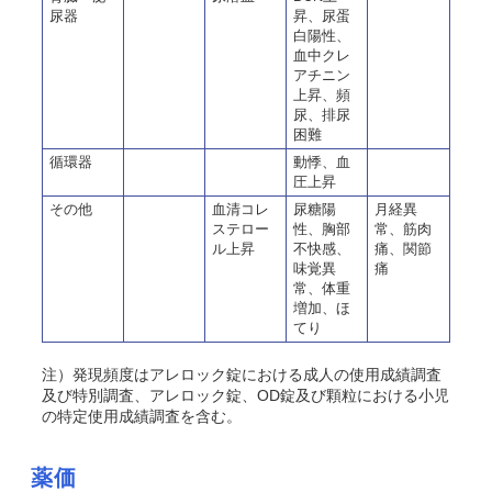
尿器
昇、尿蛋
白陽性、
血中クレ
アチニン
上昇、頻
尿、排尿
困難
循環器
動悸、血
圧上昇
その他
血清コレ
尿糖陽
月経異
ステロー
性、胸部
常、筋肉
ル上昇
不快感、
痛、関節
味覚異
痛
常、体重
増加、ほ
てり
注）発現頻度はアレロック錠における成人の使用成績調査
及び特別調査、アレロック錠、OD錠及び顆粒における小児
の特定使用成績調査を含む。
薬価