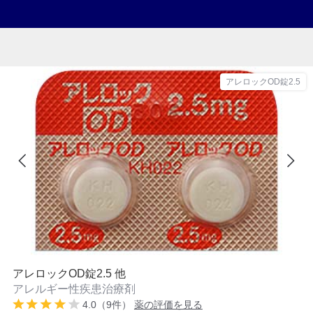
アレロックOD錠2.5
アレロックOD錠2.5 他
アレルギー性疾患治療剤
4.0（9件）
薬の評価を見る