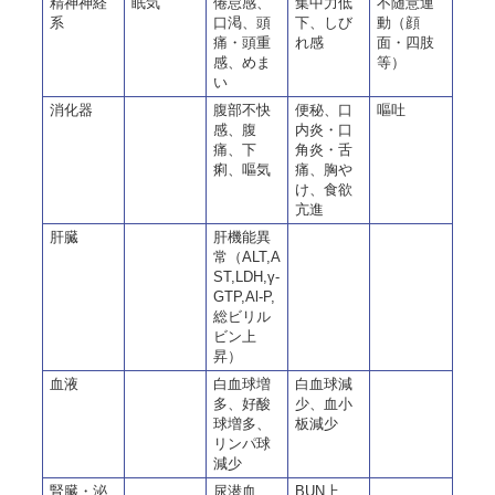
精神神経
眠気
倦怠感、
集中力低
不随意運
系
口渇、頭
下、しび
動（顔
痛・頭重
れ感
面・四肢
感、めま
等）
い
消化器
腹部不快
便秘、口
嘔吐
感、腹
内炎・口
痛、下
角炎・舌
痢、嘔気
痛、胸や
け、食欲
亢進
肝臓
肝機能異
常（ALT,A
ST,LDH,γ-
GTP,Al-P,
総ビリル
ビン上
昇）
血液
白血球増
白血球減
多、好酸
少、血小
球増多、
板減少
リンパ球
減少
腎臓・泌
尿潜血
BUN上