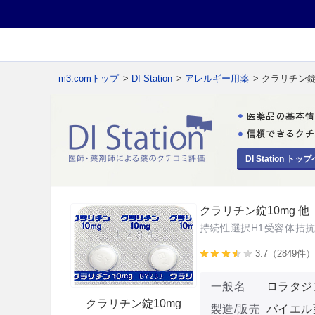
m3.comトップ
>
DI Station
>
アレルギー用薬
> クラリチン錠
DI Station トップ
クラリチン錠10mg 他
持続性選択H1受容体拮
3.7（2849件
一般名
ロラタジ
クラリチン錠10mg
製造/販売
バイエル