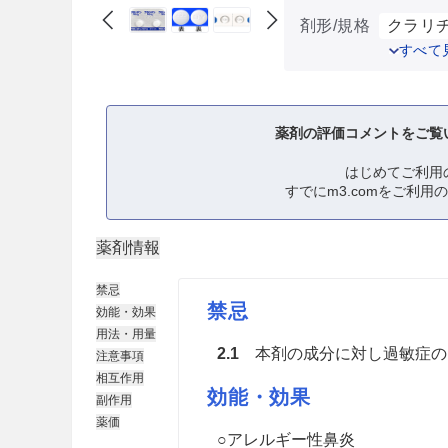
剤形/規格
クラリチ
すべて
薬剤の評価コメントをご覧
はじめてご利用
すでにm3.comをご利用
薬剤情報
禁忌
禁忌
効能・効果
用法・用量
2.1
本剤の成分に対し過敏症の
注意事項
相互作用
効能・効果
副作用
薬価
○アレルギー性鼻炎