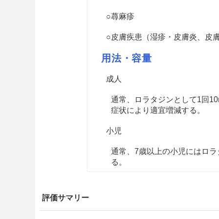
○蕁麻疹
○皮膚疾患（湿疹・皮膚炎、皮
用法・容量
成人
通常、ロラタジンとして1回1
症状により適宜増減する。
小児
通常、7歳以上の小児にはロラタ
る。
注意事項
評価サマリー
重要な基本的注意