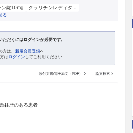
ン錠10mg
クラリチンレディタ...
見る
いただくにはログインが必要です。
の方は、
新規会員登録
へ
の方は
ログイン
してご利用ください
添付文書/電子添文（PDF）
論文検索
既往歴のある患者