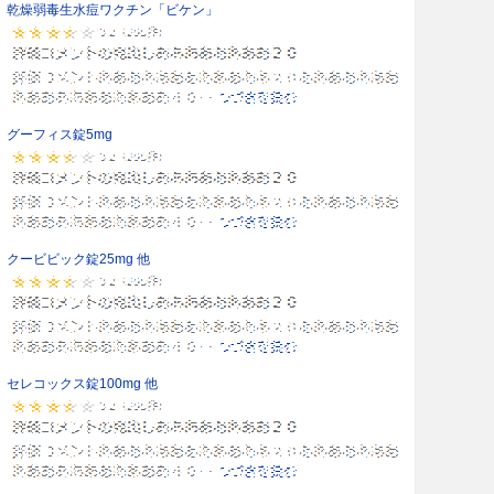
乾燥弱毒生水痘ワクチン「ビケン」
グーフィス錠5mg
クービビック錠25mg 他
セレコックス錠100mg 他