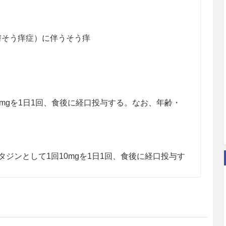
膚そう痒症）に伴うそう痒
0mgを1日1回、食後に経口投与する。なお、年齢・
ジンとして1回10mgを1日1回、食後に経口投与す