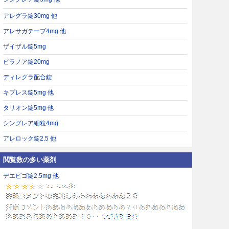
アレグラ錠30mg 他
アレサガテープ4mg 他
ザイザル錠5mg
ビラノア錠20mg
ディレグラ配合錠
キプレス錠5mg 他
タリオン錠5mg 他
シングレア細粒4mg
アレロック錠2.5 他
閲覧数の多い薬剤
デエビゴ錠2.5mg 他