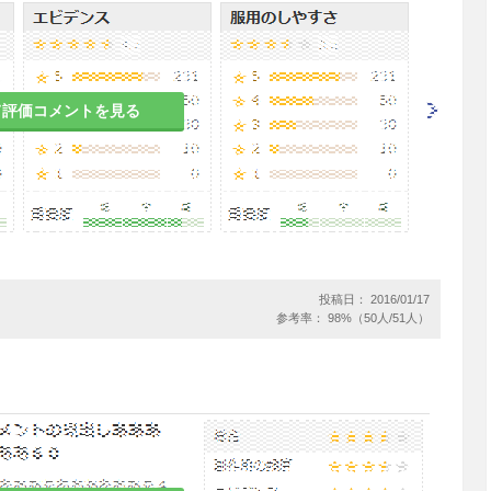
は、漫然と長期にわたり投与しないように注意す
て評価コメントを見る
合は、好発季節を考えて、その直前から投与を開
けることが望ましい。
患者
投稿日： 2016/01/17
参考率： 98%（50人/51人）
患者
あらわれたとの報告がある。［11.1.2参照］
boethoxyloratadine（DCL）の血漿中濃度が上昇
参照］