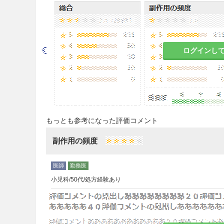
＜効能共通＞
8.1
効果が認められない場合に
ること。
ログインし
＜アレルギー性鼻炎＞
8.2
季節性の患者に投与する場
始し、好発季節終了時まで続
慎重投与
もっとも参考になった評価コメント
9.1 合併症・既往歴等のある
副作用の頻度
9.1.1 てんかんの既往のある
十分な問診を行うこと。発作が
小児科/50代/処方経験あり
9.2 腎機能障害患者
ロラタジン及び活性代謝物descar
するおそれがある。［16.6.1