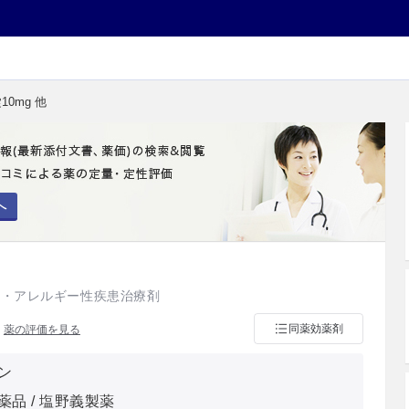
10mg 他
へ
抗・アレルギー性疾患治療剤
）
同薬効薬剤
薬の評価を見る
ン
薬品 / 塩野義製薬