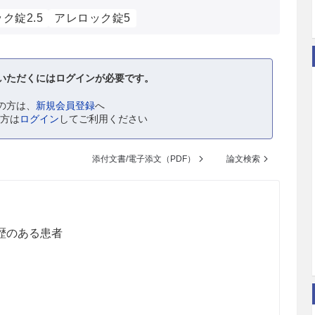
ク錠2.5
アレロック錠5
いただくにはログインが必要です。
の方は、
新規会員登録
へ
の方は
ログイン
してご利用ください
添付文書/電子添文（PDF）
論文検索
歴のある患者