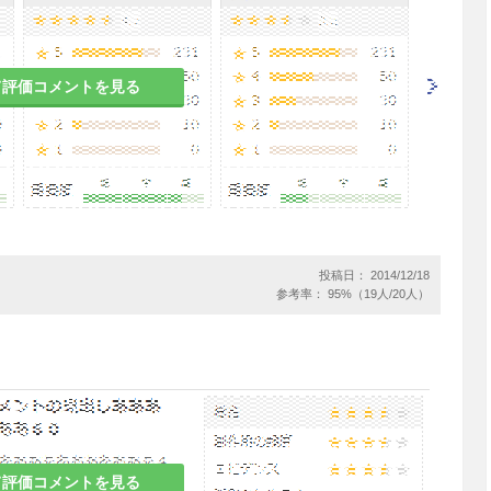
て評価コメントを見る
、本剤投与中の患者には自動車の運転等危険を伴
いよう十分注意すること。
は、漫然と長期にわたり投与しないように注意す
投稿日： 2014/12/18
参考率： 95%（19人/20人）
合は、好発季節を考えて、その直前から投与を開
けることが望ましい。
患者
て評価コメントを見る
を受けている患者