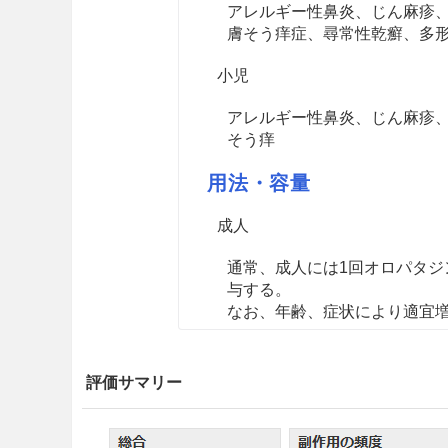
アレルギー性鼻炎、じん麻疹
膚そう痒症、尋常性乾癬、多
小児
アレルギー性鼻炎、じん麻疹
そう痒
用法・容量
成人
通常、成人には1回オロパタジ
与する。
なお、年齢、症状により適宜
小児
評価サマリー
通常、7歳以上の小児には1回
2回経口投与する。