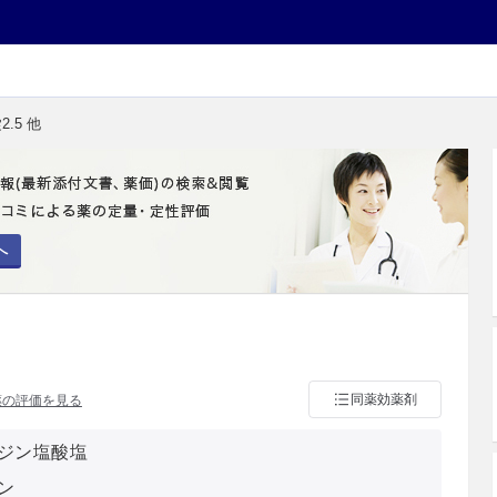
.5 他
へ
同薬効薬剤
薬の評価を見る
ジン塩酸塩
ン