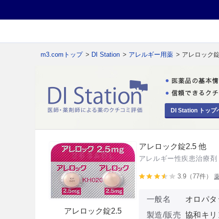
m3.comトップ
>
DI Station
>
アレルギー用薬
> アレロック錠2
DI Station トップ
アレロック錠2.5 他
アレルギー性疾患治療剤
3.9（77件）
一般名
オロパタ
アレロック錠2.5
製造/販売
協和キリ