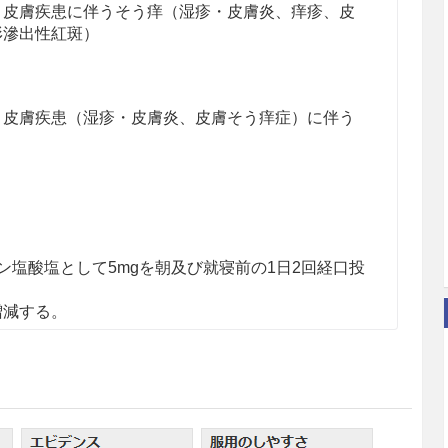
、皮膚疾患に伴うそう痒（湿疹・皮膚炎、痒疹、皮
形滲出性紅斑）
、皮膚疾患（湿疹・皮膚炎、皮膚そう痒症）に伴う
ン塩酸塩として5mgを朝及び就寝前の1日2回経口投
増減する。
オロパタジン塩酸塩として5mgを朝及び就寝前の1日