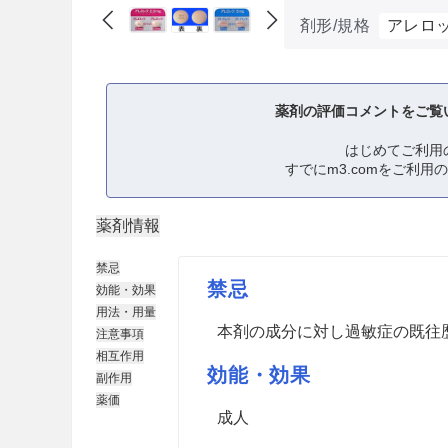
剤形/規格
アレロッ
薬剤の評価コメントをご覧
はじめてご利用
すでにm3.comをご利用
薬剤情報
禁忌
禁忌
効能・効果
用法・用量
本剤の成分に対し過敏症の既往
注意事項
相互作用
効能・効果
副作用
薬価
成人