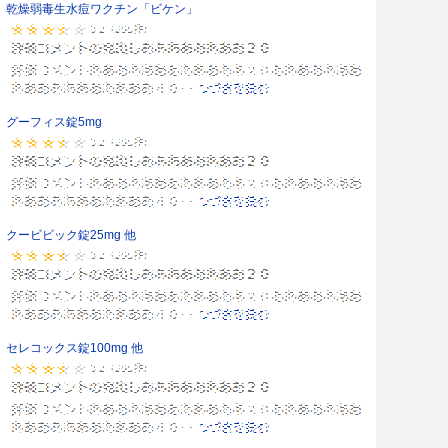
乾燥弱毒生水痘ワクチン「ビケン」
グーフィス錠5mg
クービビック錠25mg 他
セレコックス錠100mg 他