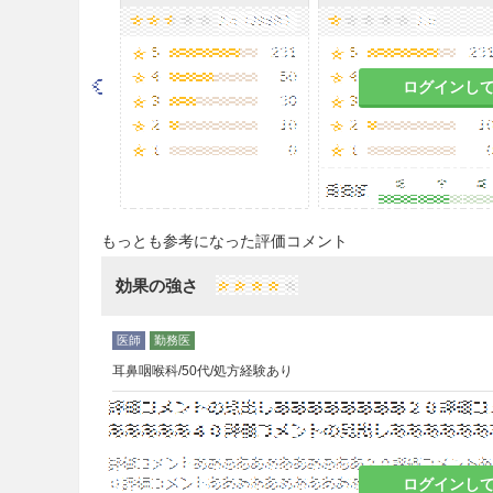
注意事項
重要な基本的注意
ログインし
＜効能共通＞
8.1
眠気を催すことがあるので
う機械の操作には従事させな
8.2
効果が認められない場合に
もっとも参考になった評価コメント
ること。
効果の強さ
＜アレルギー性鼻炎＞
8.3
季節性の患者に投与する場
始し、好発季節終了時まで続
耳鼻咽喉科/50代/処方経験あり
慎重投与
9.1 合併症・既往歴等のある
ログインし
9.1.1 長期ステロイド療法