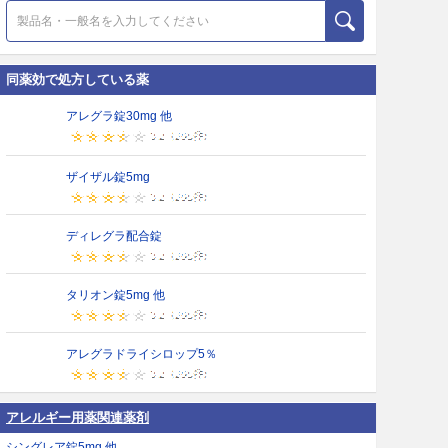
同薬効で処方している薬
アレグラ錠30mg 他
ザイザル錠5mg
ディレグラ配合錠
タリオン錠5mg 他
アレグラドライシロップ5％
アレルギー用薬関連薬剤
シングレア錠5mg 他