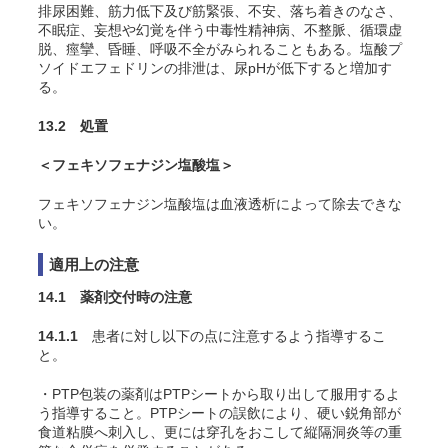
排尿困難、筋力低下及び筋緊張、不安、落ち着きのなさ、
不眠症、妄想や幻覚を伴う中毒性精神病、不整脈、循環虚
脱、痙攣、昏睡、呼吸不全がみられることもある。塩酸プ
ソイドエフェドリンの排泄は、尿pHが低下すると増加す
る。
13.2 処置
＜フェキソフェナジン塩酸塩＞
フェキソフェナジン塩酸塩は血液透析によって除去できな
い。
適用上の注意
14.1 薬剤交付時の注意
14.1.1
患者に対し以下の点に注意するよう指導するこ
と。
・PTP包装の薬剤はPTPシートから取り出して服用するよ
う指導すること。PTPシートの誤飲により、硬い鋭角部が
食道粘膜へ刺入し、更には穿孔をおこして縦隔洞炎等の重