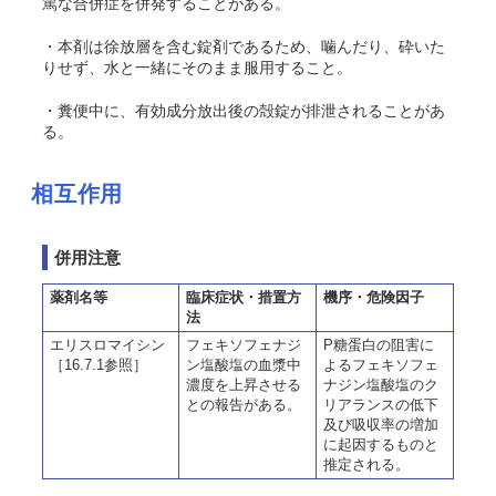
篤な合併症を併発することがある。
・本剤は徐放層を含む錠剤であるため、噛んだり、砕いた
りせず、水と一緒にそのまま服用すること。
・糞便中に、有効成分放出後の殻錠が排泄されることがあ
る。
相互作用
併用注意
薬剤名等
臨床症状・措置方
機序・危険因子
法
エリスロマイシン
フェキソフェナジ
P糖蛋白の阻害に
［16.7.1参照］
ン塩酸塩の血漿中
よるフェキソフェ
濃度を上昇させる
ナジン塩酸塩のク
との報告がある。
リアランスの低下
及び吸収率の増加
に起因するものと
推定される。