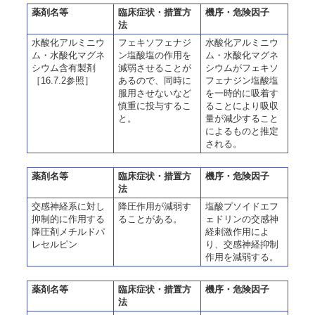
薬剤名等
臨床症状・措置方
機序・危険因子
法
水酸化アルミニウ
フェキソフェナジ
水酸化アルミニウ
ム・水酸化マグネ
ン塩酸塩の作用を
ム・水酸化マグネ
シウム含有製剤
減弱させることが
シウムがフェキソ
［16.7.2参照］
あるので、同時に
フェナジン塩酸塩
服用させないなど
を一時的に吸着す
慎重に投与するこ
ることにより吸収
と。
量が減少すること
によるものと推定
される。
薬剤名等
臨床症状・措置方
機序・危険因子
法
交感神経系に対し
降圧作用が減弱す
塩酸プソイドエフ
抑制的に作用する
ることがある。
ェドリンの交感神
降圧剤メチルドパ
経刺激作用によ
レセルピン
り、交感神経抑制
作用を減弱する。
薬剤名等
臨床症状・措置方
機序・危険因子
法