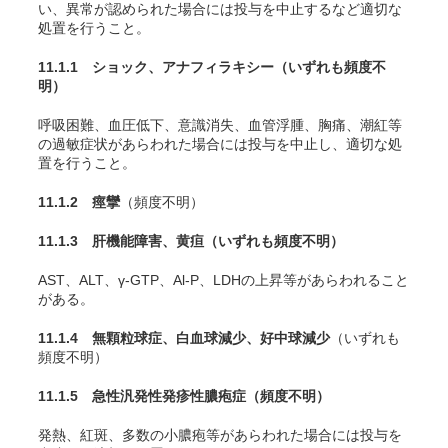
い、異常が認められた場合には投与を中止するなど適切な
処置を行うこと。
11.1.1 ショック、アナフィラキシー
（いずれも頻度不
明）
呼吸困難、血圧低下、意識消失、血管浮腫、胸痛、潮紅等
の過敏症状があらわれた場合には投与を中止し、適切な処
置を行うこと。
11.1.2 痙攣
（頻度不明）
11.1.3 肝機能障害、黄疸
（いずれも頻度不明）
AST、ALT、γ-GTP、Al-P、LDHの上昇等があらわれること
がある。
11.1.4 無顆粒球症、白血球減少、好中球減少
（いずれも
頻度不明）
11.1.5 急性汎発性発疹性膿疱症
（頻度不明）
発熱、紅斑、多数の小膿疱等があらわれた場合には投与を