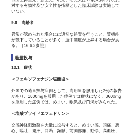
対する有効性及び安全性を指標とした臨床試験は実施して
いない。
9.8 高齢者
異常が認められた場合には適切な処置を行うこと。腎機能
が低下していることが多く、血中濃度が上昇する場合があ
る。［16.6.3参照］
過量投与
13.1 症状
＜フェキソフェナジン塩酸塩＞
外国での過量投与症例として、高用量を服用した2例の報告
があり、1800mgを服用した症例では症状はなく、3600mg
を服用した症例では、めまい、眠気及び口渇がみられた。
＜塩酸プソイドエフェドリン＞
交感神経刺激薬を大量に投与すると、めまい感、頭痛、悪
心、嘔吐、発汗、口渇、頻脈、前胸部痛、動悸、高血圧、