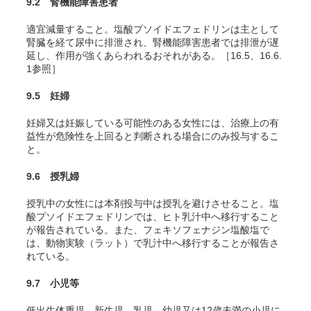
9.2 腎機能障害患者
適宜減量すること。塩酸プソイドエフェドリンは主として
腎臓を経て尿中に排泄され、腎機能障害患者では排泄が遅
延し、作用が強くあらわれるおそれがある。［16.5、16.6.
1参照］
9.5 妊婦
妊婦又は妊娠している可能性のある女性には、治療上の有
益性が危険性を上回ると判断される場合にのみ投与するこ
と。
9.6 授乳婦
授乳中の女性には本剤投与中は授乳を避けさせること。塩
酸プソイドエフェドリンでは、ヒト乳汁中へ移行すること
が報告されている。また、フェキソフェナジン塩酸塩で
は、動物実験（ラット）で乳汁中へ移行することが報告さ
れている。
9.7 小児等
低出生体重児、新生児、乳児、幼児又は12歳未満の小児に