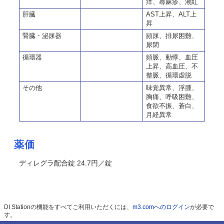
痒、蕁麻疹、潮紅
肝臓
AST上昇、ALT上
昇
腎臓・泌尿器
頻尿、排尿困難、
尿閉
循環器
頻脈、動悸、血圧
上昇、高血圧、不
整脈、循環虚脱
その他
味覚異常、浮腫、
胸痛、呼吸困難、
食欲不振、蒼白、
月経異常
薬価
ディレグラ配合錠 24.7円／錠
DI Stationの機能をすべてご利用いただくには、
m3.comへのログイン
が必要で
す。