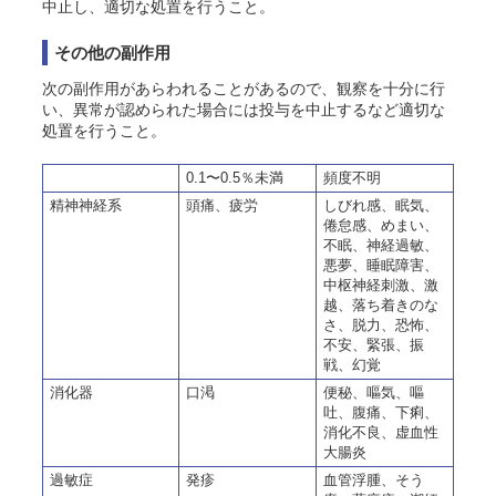
中止し、適切な処置を行うこと。
その他の副作用
次の副作用があらわれることがあるので、観察を十分に行
い、異常が認められた場合には投与を中止するなど適切な
処置を行うこと。
0.1〜0.5％未満
頻度不明
精神神経系
頭痛、疲労
しびれ感、眠気、
倦怠感、めまい、
不眠、神経過敏、
悪夢、睡眠障害、
中枢神経刺激、激
越、落ち着きのな
さ、脱力、恐怖、
不安、緊張、振
戦、幻覚
消化器
口渇
便秘、嘔気、嘔
吐、腹痛、下痢、
消化不良、虚血性
大腸炎
過敏症
発疹
血管浮腫、そう