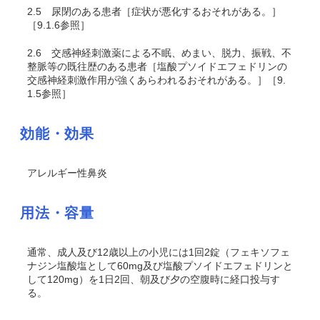
2.5
尿閉のある患者［症状が悪化するおそれがある。］
［9.1.6参照］
2.6
交感神経刺激薬による不眠、めまい、脱力、振戦、不
整脈等の既往歴のある患者［塩酸プソイドエフェドリンの
交感神経刺激作用が強くあらわれるおそれがある。］［9.
1.5参照］
効能・効果
アレルギー性鼻炎
用法・容量
通常、成人及び12歳以上の小児には1回2錠（フェキソフェ
ナジン塩酸塩として60mg及び塩酸プソイドエフェドリンと
して120mg）を1日2回、朝及び夕の空腹時に経口投与す
る。