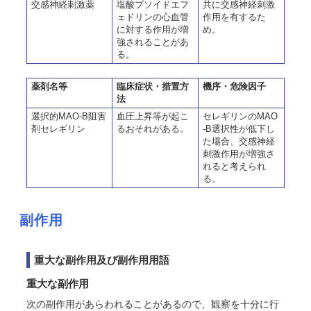
交感神経刺激薬
塩酸プソイドエフ
共に交感神経刺激
ェドリンの心血管
作用を有するた
に対する作用が増
め。
強されることがあ
る。
薬剤名等
臨床症状・措置方
機序・危険因子
法
選択的MAO-B阻害
血圧上昇等が起こ
セレギリンのMAO
剤セレギリン
るおそれがある。
-B選択性が低下し
た場合、交感神経
刺激作用が増強さ
れると考えられ
る。
副作用
重大な副作用及び副作用用語
重大な副作用
次の副作用があらわれることがあるので、観察を十分に行