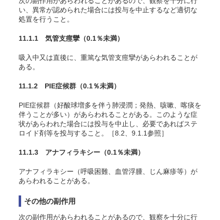
次の副作用があらわれることがあるので、観察を十分に行
い、異常が認められた場合には投与を中止するなど適切な
処置を行うこと。
11.1.1 気管支痙攣
（0.1％未満）
吸入中又は直後に、重篤な気管支痙攣があらわれることが
ある。
11.1.2 PIE症候群
（0.1％未満）
PIE症候群（好酸球増多を伴う肺浸潤；発熱、咳嗽、喀痰を
伴うことが多い）があらわれることがある。このような症
状があらわれた場合には投与を中止し、必要であればステ
ロイド剤等を投与すること。［8.2、9.1.1参照］
11.1.3 アナフィラキシー
（0.1％未満）
アナフィラキシー（呼吸困難、血管浮腫、じん麻疹等）が
あらわれることがある。
その他の副作用
次の副作用があらわれることがあるので、観察を十分に行