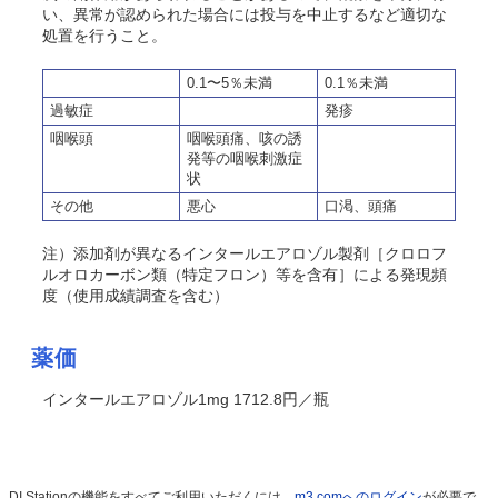
い、異常が認められた場合には投与を中止するなど適切な
処置を行うこと。
0.1〜5％未満
0.1％未満
過敏症
発疹
咽喉頭
咽喉頭痛、咳の誘
発等の咽喉刺激症
状
その他
悪心
口渇、頭痛
注）添加剤が異なるインタールエアロゾル製剤［クロロフ
ルオロカーボン類（特定フロン）等を含有］による発現頻
度（使用成績調査を含む）
薬価
インタールエアロゾル1mg 1712.8円／瓶
DI Stationの機能をすべてご利用いただくには、
m3.comへのログイン
が必要で