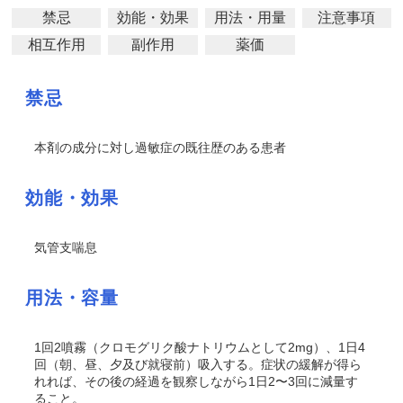
禁忌
効能・効果
用法・用量
注意事項
相互作用
副作用
薬価
禁忌
本剤の成分に対し過敏症の既往歴のある患者
効能・効果
気管支喘息
用法・容量
1回2噴霧（クロモグリク酸ナトリウムとして2mg）、1日4
回（朝、昼、夕及び就寝前）吸入する。症状の緩解が得ら
れれば、その後の経過を観察しながら1日2〜3回に減量す
ること。