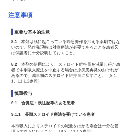
注意事項
重要な基本的注意
8.1
本剤は既に起こっている喘息発作を抑える薬剤ではな
いので、発作発現時は対症療法が必要であることを患者又
は保護者に十分説明しておくこと。
8.2
本剤の使用により、ステロイド維持量を減量し得た患
者で本剤吸入療法を中止する場合は原疾患再発のおそれが
あるので、減量前のステロイド維持量に戻すこと。［9.1.
1、11.1.2参照］
慎重投与
9.1 合併症・既往歴等のある患者
9.1.1 長期ステロイド療法を受けている患者
本剤吸入によりステロイドの減量をはかる場合は十分な管
理下で徐々に行うこと。［8.2、11.1.2参照］