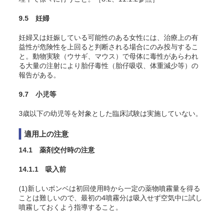
9.5 妊婦
妊婦又は妊娠している可能性のある女性には、治療上の有
益性が危険性を上回ると判断される場合にのみ投与するこ
と。動物実験（ウサギ
、マウス
）で母体に毒性があらわれ
る大量の注射により胎仔毒性（胎仔吸収、体重減少等）の
報告がある。
9.7 小児等
3歳以下の幼児等を対象とした臨床試験は実施していない。
適用上の注意
14.1 薬剤交付時の注意
14.1.1 吸入前
(1)新しいボンベは初回使用時から一定の薬物噴霧量を得る
ことは難しいので、最初の4噴霧分は吸入せず空気中に試し
噴霧しておくよう指導すること。