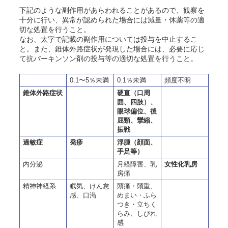
下記のような副作用があらわれることがあるので、観察を
十分に行い、異常が認められた場合には減量・休薬等の適
切な処置を行うこと。
なお、太字で記載の副作用については投与を中止するこ
と。また、錐体外路症状が発現した場合には、必要に応じ
て抗パーキンソン剤の投与等の適切な処置を行うこと。
0.1〜5％未満
0.1％未満
頻度不明
錐体外路症状
硬直（口周
囲、四肢）、
眼球偏位、後
屈頸、攣縮、
振戦
過敏症
発疹
浮腫（顔面、
手足等）
内分泌
月経障害、乳
女性化乳房
房痛
精神神経系
眠気、
けん
怠
頭痛・頭重、
感、口渇
めまい・ふら
つき・立ちく
らみ、しびれ
感