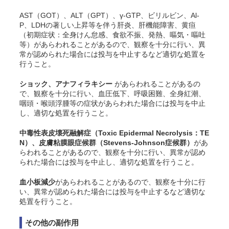
AST（GOT）、ALT（GPT）、γ-GTP、ビリルビン、Al-
P、LDHの著しい上昇等を伴う肝炎、肝機能障害、黄疸
（初期症状：全身
けん
怠感、食欲不振、発熱、嘔気・嘔吐
等）があらわれることがあるので、観察を十分に行い、異
常が認められた場合には投与を中止するなど適切な処置を
行うこと。
ショック、
アナフィラキシー
があらわれることがあるの
で、観察を十分に行い、血圧低下、呼吸困難、全身紅潮、
咽頭・喉頭浮腫等の症状があらわれた場合には投与を中止
し、適切な処置を行うこと。
中毒性表皮壊死融解症（Toxic Epidermal Necrolysis：TE
N）、
皮膚粘膜眼症候群（Stevens-Johnson症候群）
があ
らわれることがあるので、観察を十分に行い、異常が認め
られた場合には投与を中止し、適切な処置を行うこと。
血小板減少
があらわれることがあるので、観察を十分に行
い、異常が認められた場合には投与を中止するなど適切な
処置を行うこと。
その他の副作用