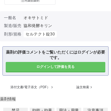
同薬効薬剤
一般名
オキサトミド
製造/販売
協和発酵キリン
剤形/規格
セルテクト錠30
薬剤の評価コメントをご覧いただくにはログインが必要
です。
ログインして評価を見る
添付文書/電子添文（PDF）
論文検索
薬剤情報
禁忌
効能・効果
用法・用量
注意事項