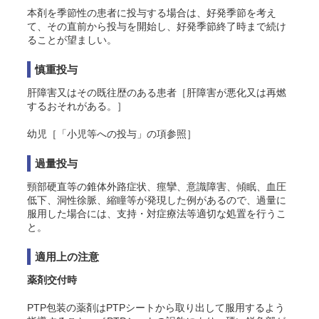
本剤を季節性の患者に投与する場合は、好発季節を考え
て、その直前から投与を開始し、好発季節終了時まで続け
ることが望ましい。
慎重投与
肝障害又はその既往歴のある患者［肝障害が悪化又は再燃
するおそれがある。］
幼児［「小児等への投与」の項参照］
過量投与
頸部硬直等の錐体外路症状、痙攣、意識障害、傾眠、血圧
低下、洞性徐脈、縮瞳等が発現した例があるので、過量に
服用した場合には、支持・対症療法等適切な処置を行うこ
と。
適用上の注意
薬剤交付時
PTP包装の薬剤はPTPシートから取り出して服用するよう