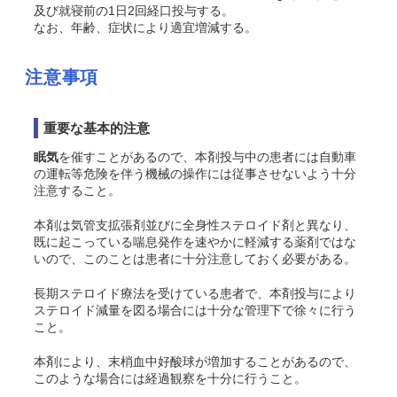
及び就寝前の1日2回経口投与する。
なお、年齢、症状により適宜増減する。
注意事項
重要な基本的注意
眠気
を催すことがあるので、本剤投与中の患者には自動車
の運転等危険を伴う機械の操作には従事させないよう十分
注意すること。
本剤は気管支拡張剤並びに全身性ステロイド剤と異なり、
既に起こっている喘息発作を速やかに軽減する薬剤ではな
いので、このことは患者に十分注意しておく必要がある。
長期ステロイド療法を受けている患者で、本剤投与により
ステロイド減量を図る場合には十分な管理下で徐々に行う
こと。
本剤により、末梢血中好酸球が増加することがあるので、
このような場合には経過観察を十分に行うこと。