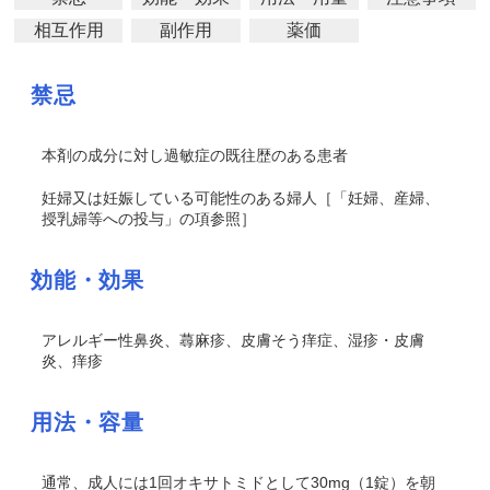
相互作用
副作用
薬価
禁忌
本剤の成分に対し過敏症の既往歴のある患者
妊婦又は妊娠している可能性のある婦人［「妊婦、産婦、
授乳婦等への投与」の項参照］
効能・効果
アレルギー性鼻炎、蕁麻疹、皮膚
そう
痒症、湿疹・皮膚
炎、痒疹
用法・容量
通常、成人には1回オキサトミドとして30mg（1錠）を朝