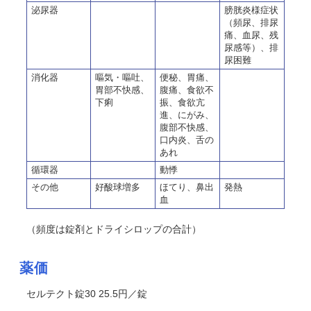
泌尿器
膀胱炎様症状
（頻尿、排尿
痛、血尿、残
尿感等）、排
尿困難
消化器
嘔気・嘔吐、
便秘、胃痛、
胃部不快感、
腹痛、食欲不
下痢
振、食欲亢
進、にがみ、
腹部不快感、
口内炎、舌の
あれ
循環器
動悸
その他
好酸球増多
ほてり、鼻出
発熱
血
（頻度は錠剤とドライシロップの合計）
薬価
セルテクト錠30 25.5円／錠