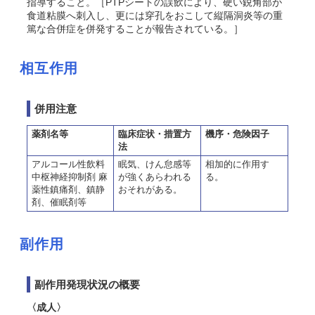
指導すること。［PTPシートの誤飲により、硬い鋭角部が
食道粘膜へ刺入し、更には穿孔をおこして縦隔洞炎等の重
篤な合併症を併発することが報告されている。］
相互作用
併用注意
薬剤名等
臨床症状・措置方
機序・危険因子
法
アルコール性飲料
眠気、けん怠感等
相加的に作用す
中枢神経抑制剤 麻
が強くあらわれる
る。
薬性鎮痛剤、鎮静
おそれがある。
剤、催眠剤等
副作用
副作用発現状況の概要
〈成人〉