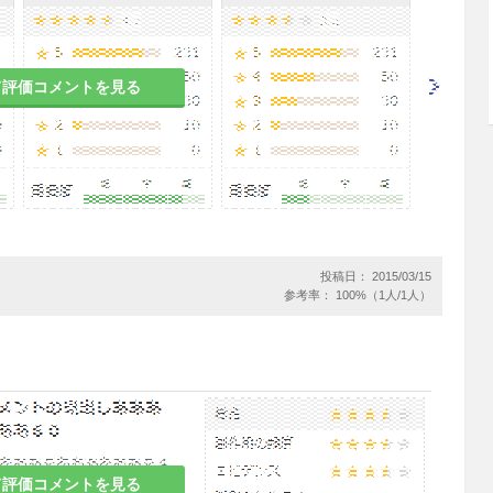
て評価コメントを見る
、本剤投与中の患者には自動車の運転等危険を伴う
う十分注意すること。
症があらわれることがあるので、血液検査を行うな
1.3参照］
患者
投稿日： 2015/03/15
参考率： 100%（1人/1人）
昇し、症状を悪化させることがある。
上昇し、症状が増悪するおそれがある。
て評価コメントを見る