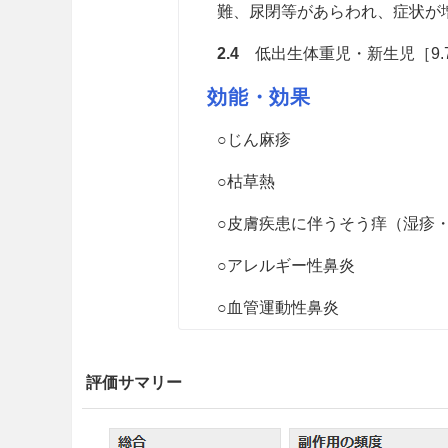
難、尿閉等があらわれ、症状が
2.4
低出生体重児・新生児［9.7
効能・効果
○じん麻疹
○枯草熱
○皮膚疾患に伴うそう痒（湿疹
○アレルギー性鼻炎
○血管運動性鼻炎
用法・容量
評価サマリー
d
-クロルフェニラミンマレイン酸
又は静脈内注射する。なお、年