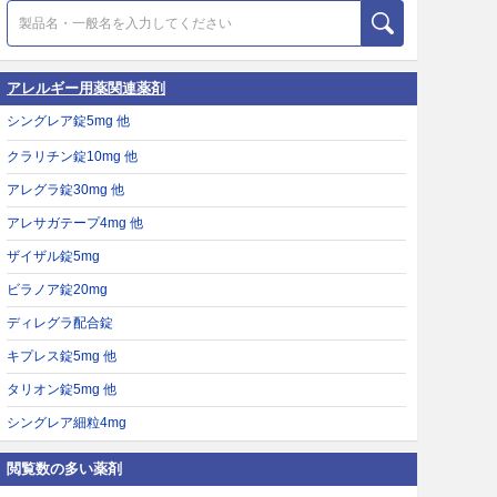
アレルギー用薬関連薬剤
シングレア錠5mg 他
クラリチン錠10mg 他
アレグラ錠30mg 他
アレサガテープ4mg 他
ザイザル錠5mg
ビラノア錠20mg
ディレグラ配合錠
キプレス錠5mg 他
タリオン錠5mg 他
シングレア細粒4mg
閲覧数の多い薬剤