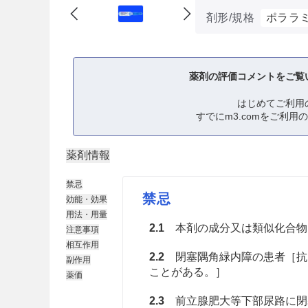
剤形/規格
ポララミ
薬剤の評価コメントをご覧
はじめてご利用
すでにm3.comをご利用
薬剤情報
禁忌
禁忌
効能・効果
用法・用量
2.1
本剤の成分又は類似化合物
注意事項
相互作用
2.2
閉塞隅角緑内障の患者［抗
副作用
ことがある。］
薬価
2.3
前立腺肥大等下部尿路に閉