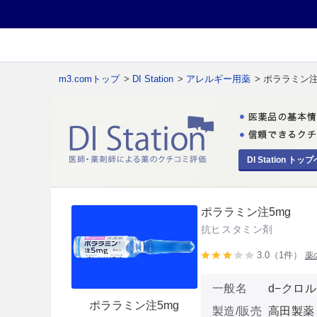
m3.comトップ
>
DI Station
>
アレルギー用薬
> ポララミン注
DI Station トップ
ポララミン注5mg
抗ヒスタミン剤
3.0（1件）
薬
一般名
d−クロ
ポララミン注5mg
製造/販売
高田製薬