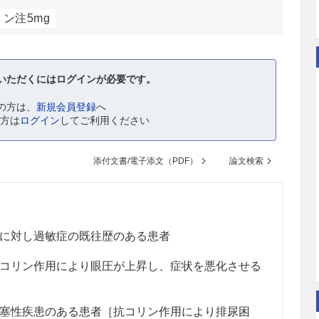
ン注5mg
いただくにはログインが必要です。
の方は、
新規会員登録
へ
の方は
ログイン
してご利用ください
添付文書/電子添文（PDF）
論文検索
に対し過敏症の既往歴のある患者
コリン作用により眼圧が上昇し、症状を悪化させる
塞性疾患のある患者［抗コリン作用により排尿困