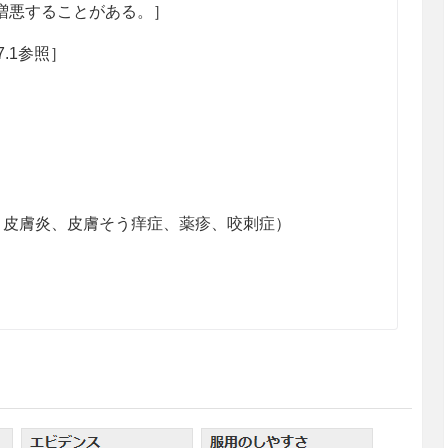
増悪することがある。］
.1参照］
・皮膚炎、皮膚そう痒症、薬疹、咬刺症）
塩として、通常成人1回5mgを1日1回皮下、筋肉内
齢、症状により適宜増減する。