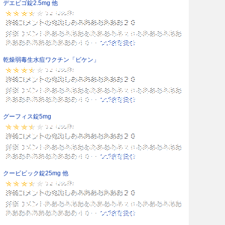
デエビゴ錠2.5mg 他
乾燥弱毒生水痘ワクチン「ビケン」
グーフィス錠5mg
クービビック錠25mg 他