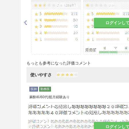
注意事項
重要な基本的注意
ログインし
8.1
眠気を催すことがあるので
機械の操作には従事させないよ
8.2
再生不良性貧血、無顆粒球
ど観察を十分に行うこと。［11.
慎重投与
もっとも参考になった評価コメント
9.1 合併症・既往歴等のある
使いやすさ
9.1.1 開放隅角緑内障の患者
抗コリン作用により眼圧が上
麻酔科/60代/処方経験あり
9.1.2 眼内圧亢進のある患者
抗コリン作用により眼内圧が
ログインし