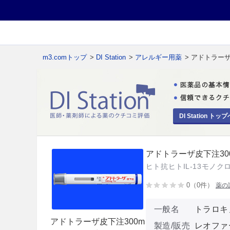
m3.comトップ
>
DI Station
>
アレルギー用薬
> アドトラーザ
DI Station トップ
アドトラーザ皮下注30
ヒト抗ヒトIL-13モノク
0（0件）
薬の
一般名
トラロキ
アドトラーザ皮下注300m
製造/販売
レオファ