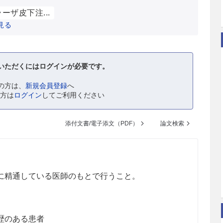
ーザ皮下注...
見る
いただくにはログインが必要です。
の方は、
新規会員登録
へ
の方は
ログイン
してご利用ください
添付文書/電子添文（PDF）
論文検索
に精通している医師のもとで行うこと。
歴のある患者