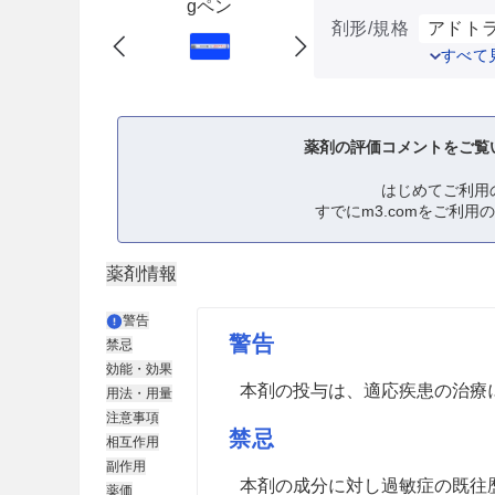
gペン
剤形/規格
アドトラ
すべて
薬剤の評価コメントをご覧
はじめてご利用
すでにm3.comをご利用
薬剤情報
警告
警告
禁忌
効能・効果
本剤の投与は、適応疾患の治療
用法・用量
注意事項
禁忌
相互作用
副作用
本剤の成分に対し過敏症の既往
薬価