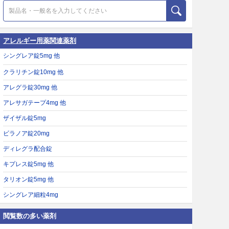
アレルギー用薬関連薬剤
シングレア錠5mg 他
クラリチン錠10mg 他
アレグラ錠30mg 他
アレサガテープ4mg 他
ザイザル錠5mg
ビラノア錠20mg
ディレグラ配合錠
キプレス錠5mg 他
タリオン錠5mg 他
シングレア細粒4mg
閲覧数の多い薬剤