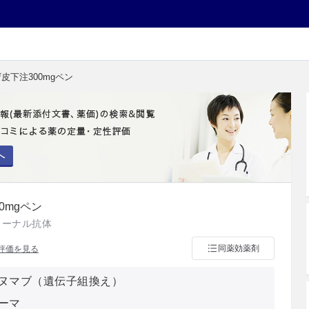
皮下注300mgペン
へ
0mgペン
ローナル抗体
同薬効薬剤
評価を見る
ヌマブ（遺伝子組換え）
ーマ