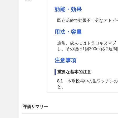
効能・効果
既存治療で効果不十分なアトピ
用法・容量
通常、成人にはトラロキヌマブ（
し、その後は1回300mgを2週
注意事項
重要な基本的注意
8.1
本剤投与中の生ワクチンの
と。
8.2
本剤が疾病を完治させる薬
要があることを患者に対して説
評価サマリー
ること。