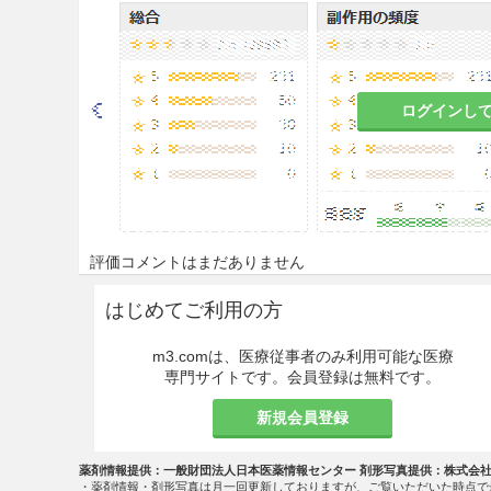
8.3
本剤の投与開始にあたって
直接の監督のもとで投与を行う
性を慎重に検討し、十分な教育
について患者が理解し、患者自
理指導のもとで実施すること。
ログインし
合や自己投与の継続が困難な状
中止させ、医師の管理下で慎重
投与後に副作用の発現が疑われ
うこと。使用済みの注射器を再
安全な廃棄方法に関する指導の
容器を提供すること。
評価コメントはまだありません
慎重投与
はじめてご利用の方
9.1 合併症・既往歴等のある
m3.comは、医療従事者のみ利用可能な医療
専門サイトです。会員登録は無料です。
9.1.1 寄生虫感染患者
新規会員登録
本剤を投与する前に寄生虫感
生虫感染を起こし、抗寄生虫
薬剤情報提供：一般財団法人日本医薬情報センター 剤形写真提供：株式会
するまで本剤の投与を一時中止
・薬剤情報・剤形写真は月一回更新しておりますが、ご覧いただいた時点で