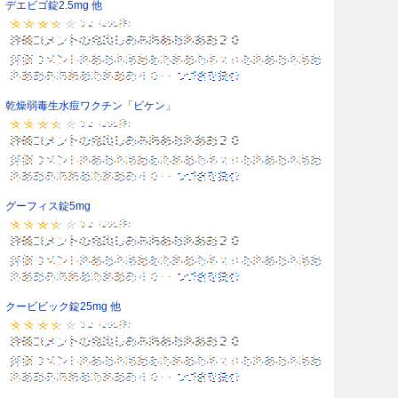
デエビゴ錠2.5mg 他
乾燥弱毒生水痘ワクチン「ビケン」
グーフィス錠5mg
クービビック錠25mg 他