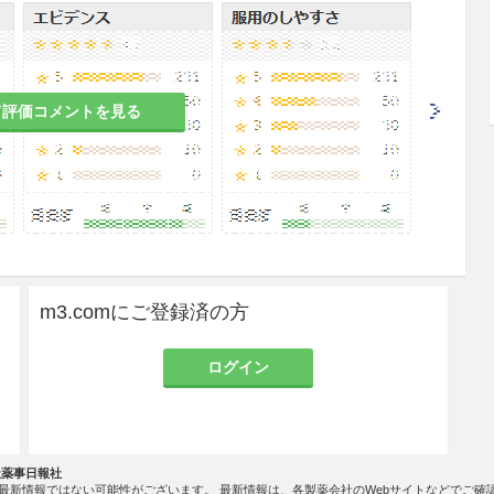
は、医療施設において、必ず医師によるか、医師の
こと。自己投与の適用については、医師がその妥当
訓練を実施した後、本剤投与による危険性と対処法
ら確実に投与できることを確認した上で、医師の管
自己投与の適用後、本剤による副作用が疑われる場
て評価コメントを見る
況となる可能性がある場合には、直ちに自己投与を
に観察するなど適切な処置を行うこと。また、本剤
る場合は、医療機関へ連絡するよう患者に指導を行
使用しないよう患者に注意を促し、すべての器具の
徹底を行うとともに、使用済みの注射器を廃棄する
m3.comにご登録済の方
患者
ログイン
染の治療を行うこと。また、患者が本剤投与中に寄
薬による治療が無効な場合には、寄生虫感染が治癒
社薬事日報社
すること。本剤はIL-13を阻害することにより2型
最新情報ではない可能性がございます。 最新情報は、各製薬会社のWebサイトなどでご確