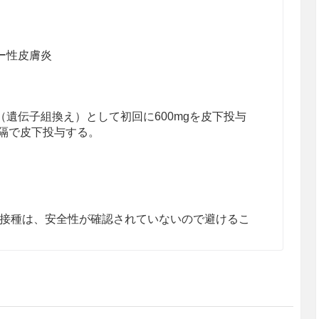
ー性皮膚炎
遺伝子組換え）として初回に600mgを皮下投与
間隔で皮下投与する。
接種は、安全性が確認されていないので避けるこ
剤でなく、本剤投与中も保湿外用剤等を併用する必
明し、患者が理解したことを確認したうえで投与す