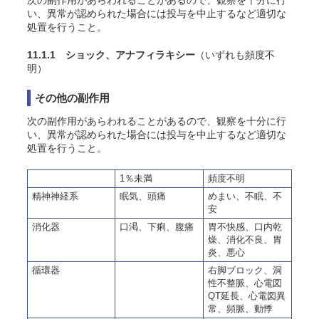
次の副作用があらわれることがあるので、観察を十分に行
い、異常が認められた場合には投与を中止するなど適切な
処置を行うこと。
11.1.1 ショック、アナフィラキシー
（いずれも頻度不
明）
その他の副作用
次の副作用があらわれることがあるので、観察を十分に行
い、異常が認められた場合には投与を中止するなど適切な
処置を行うこと。
1％未満
頻度不明
精神神経系
眠気、頭痛
めまい、不眠、不
安
消化器
口渇、下痢、腹痛
胃不快感、口内乾
燥、消化不良、胃
炎、悪心
循環器
右脚ブロック、洞
性不整脈、心電図
QT延長、心電図異
常、頻脈、動悸