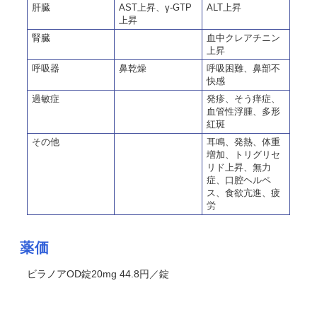
肝臓
AST上昇、γ-GTP
ALT上昇
上昇
腎臓
血中クレアチニン
上昇
呼吸器
鼻乾燥
呼吸困難、鼻部不
快感
過敏症
発疹、そう痒症、
血管性浮腫、多形
紅斑
その他
耳鳴、発熱、体重
増加、トリグリセ
リド上昇、無力
症、口腔ヘルペ
ス、食欲亢進、疲
労
薬価
ビラノアOD錠20mg 44.8円／錠