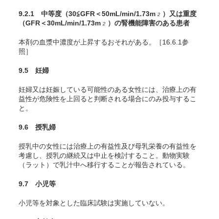
9.2.1 中等度（30≦GFR＜50mL/min/1.73m
）又は重度
2
（GFR＜30mL/min/1.73m
）の腎機能障害のある患者
2
本剤の血漿中濃度が上昇するおそれがある。［16.6.1参
照］
9.5 妊婦
妊婦又は妊娠している可能性のある女性には、治療上の有
益性が危険性を上回ると判断される場合にのみ投与するこ
と。
9.6 授乳婦
授乳中の女性には治療上の有益性及び母乳栄養の有益性を
考慮し、授乳の継続又は中止を検討すること。動物実験
（ラット）で乳汁中へ移行することが報告されている。
9.7 小児等
小児等を対象とした臨床試験は実施していない。