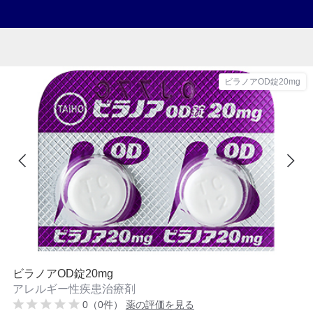
ビラノアOD錠20mg
ビラノアOD錠20mg
アレルギー性疾患治療剤
0（0件）
薬の評価を見る