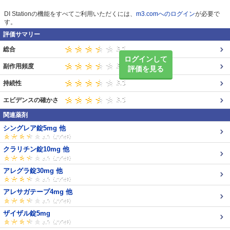
DI Stationの機能をすべてご利用いただくには、
m3.comへのログイン
が必要で
す。
評価サマリー
総合
ログインして
副作用頻度
評価を見る
持続性
エビデンスの確かさ
関連薬剤
シングレア錠5mg 他
クラリチン錠10mg 他
アレグラ錠30mg 他
アレサガテープ4mg 他
ザイザル錠5mg