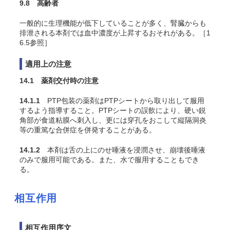
9.8 高齢者
一般的に生理機能が低下していることが多く、腎臓からも
排泄される本剤では血中濃度が上昇するおそれがある。［1
6.5参照］
適用上の注意
14.1 薬剤交付時の注意
14.1.1
PTP包装の薬剤はPTPシートから取り出して服用
するよう指導すること。PTPシートの誤飲により、硬い鋭
角部が食道粘膜へ刺入し、更には穿孔をおこして縦隔洞炎
等の重篤な合併症を併発することがある。
14.1.2
本剤は舌の上にのせ唾液を浸潤させ、崩壊後唾液
のみで服用可能である。また、水で服用することもでき
る。
相互作用
相互作用序文