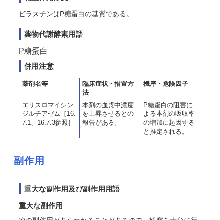
ビラスチンはP糖蛋白の基質である
。
薬物代謝酵素用語
P糖蛋白
併用注意
薬剤名等
臨床症状・措置方
機序・危険因子
法
エリスロマイシン
本剤の血漿中濃度
P糖蛋白の阻害に
ジルチアゼム［16.
を上昇させるとの
よる本剤の吸収率
7.1、16.7.3参照］
報告がある。
の増加に起因する
と推定される。
副作用
重大な副作用及び副作用用語
重大な副作用