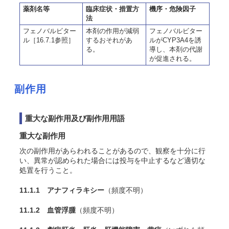
薬剤名等
臨床症状・措置方
機序・危険因子
法
フェノバルビター
本剤の作用が減弱
フェノバルビター
ル［16.7.1参照］
するおそれがあ
ルがCYP3A4を誘
る。
導し、本剤の代謝
が促進される。
副作用
重大な副作用及び副作用用語
重大な副作用
次の副作用があらわれることがあるので、観察を十分に行
い、異常が認められた場合には投与を中止するなど適切な
処置を行うこと。
11.1.1 アナフィラキシー
（頻度不明）
11.1.2 血管浮腫
（頻度不明）