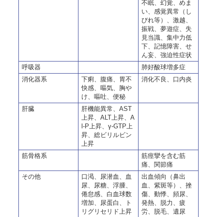
不眠、幻覚、めま
い、感覚異常（し
びれ等）、激越、
振戦、夢遊症、失
見当識、集中力低
下、記憶障害、せ
ん妄、強迫性症状
呼吸器
肺好酸球増多症
消化器系
下痢、腹痛、胃不
消化不良、口内炎
快感、嘔気、胸や
け、嘔吐、便秘
肝臓
肝機能異常、AST
上昇、ALT上昇、A
l-P上昇、γ-GTP上
昇、総ビリルビン
上昇
筋骨格系
筋痙攣を含む筋
痛、関節痛
その他
口渇、尿潜血、血
出血傾向（鼻出
尿、尿糖、浮腫、
血、紫斑等）、挫
倦怠感、白血球数
傷、動悸、頻尿、
増加、尿蛋白、ト
発熱、脱力、疲
リグリセリド上昇
労、脱毛、遺尿