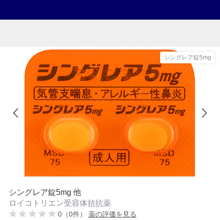
シングレア錠5mg
シングレア錠5mg 他
ロイコトリエン受容体拮抗薬
0（0件）
薬の評価を見る