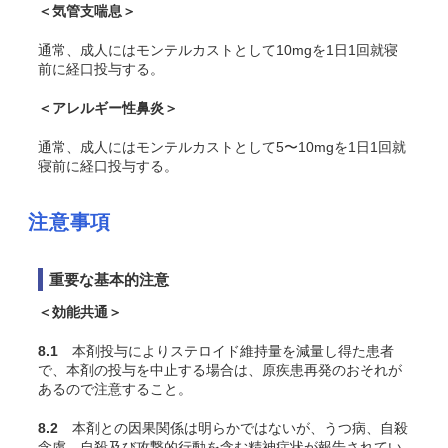
＜気管支喘息＞
通常、成人にはモンテルカストとして10mgを1日1回就寝
前に経口投与する。
＜アレルギー性鼻炎＞
通常、成人にはモンテルカストとして5〜10mgを1日1回就
寝前に経口投与する。
注意事項
重要な基本的注意
＜効能共通＞
8.1
本剤投与によりステロイド維持量を減量し得た患者
で、本剤の投与を中止する場合は、原疾患再発のおそれが
あるので注意すること。
8.2
本剤との因果関係は明らかではないが、うつ病、自殺
念慮、自殺及び攻撃的行動を含む精神症状が報告されてい