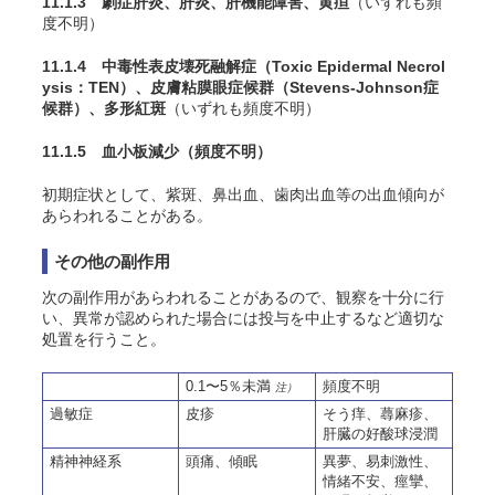
11.1.3 劇症肝炎、肝炎、肝機能障害、黄疸
（いずれも頻
度不明）
11.1.4 中毒性表皮壊死融解症（Toxic Epidermal Necrol
ysis：TEN）、皮膚粘膜眼症候群（Stevens-Johnson症
候群）、多形紅斑
（いずれも頻度不明）
11.1.5 血小板減少
（頻度不明）
初期症状として、紫斑、鼻出血、歯肉出血等の出血傾向が
あらわれることがある。
その他の副作用
次の副作用があらわれることがあるので、観察を十分に行
い、異常が認められた場合には投与を中止するなど適切な
処置を行うこと。
0.1〜5％未満
頻度不明
注）
過敏症
皮疹
そう痒、蕁麻疹、
肝臓の好酸球浸潤
精神神経系
頭痛、傾眠
異夢、易刺激性、
情緒不安、痙攣、