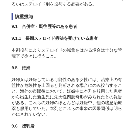
るいはステロイド剤を投与する必要がある。
慎重投与
9.1 合併症・既往歴等のある患者
9.1.1 長期ステロイド療法を受けている患者
本剤投与によりステロイドの減量をはかる場合は十分な管
理下で徐々に行うこと。
9.5 妊婦
妊婦又は妊娠している可能性のある女性には、治療上の有
益性が危険性を上回ると判断される場合にのみ投与するこ
と。海外の市販後において、妊娠中に本剤を服用した患者
から出生した新生児に先天性四肢奇形がみられたとの報告
がある。これらの妊婦のほとんどは妊娠中、他の喘息治療
薬も服用していた。本剤とこれらの事象の因果関係は明ら
かにされていない。
9.6 授乳婦