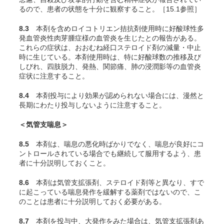
るので、患者の状態を十分に観察すること。［15.1参照］
8.3
本剤を含めロイコトリエン拮抗剤使用時に好酸球性多
発血管炎性肉芽腫症様の血管炎を生じたとの報告がある。
これらの症状は、おおむね経口ステロイド剤の減量・中止
時に生じている。本剤使用時は、特に好酸球数の推移及び
しびれ、四肢脱力、発熱、関節痛、肺の浸潤影等の血管炎
症状に注意すること。
8.4
本剤投与により効果が認められない場合には、漫然と
長期にわたり投与しないように注意すること。
＜気管支喘息＞
8.5
本剤は、喘息の悪化時ばかりでなく、喘息が良好にコ
ントロールされている場合でも継続して服用するよう、患
者に十分説明しておくこと。
8.6
本剤は気管支拡張剤、ステロイド剤等と異なり、すで
に起こっている喘息発作を緩解する薬剤ではないので、こ
のことは患者に十分説明しておく必要がある。
8.7
本剤を投与中、大発作をみた場合は、気管支拡張剤あ