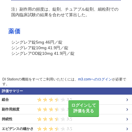
注）副作用の頻度は、錠剤、チュアブル錠剤、細粒剤での
国内臨床試験の結果を合わせて算出した。
薬価
シングレア錠5mg 46円／錠
シングレア錠10mg 41.9円／錠
シングレアOD錠10mg 41.9円／錠
DI Stationの機能をすべてご利用いただくには、
m3.comへのログイン
が必要で
す。
評価サマリー
総合
ログインして
副作用頻度
評価を見る
持続性
エビデンスの確かさ