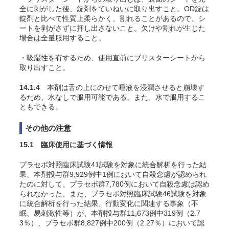
全に剥がした後、錠剤をていねいに取り出すこと。OD錠は
錠剤と比べて性質上柔らかく、割れることがあるので、シ
ートを剥がさずに押し出さないこと。欠けや割れが生じた
場合は全量服用すること。
・吸湿性を有するため、使用直前にブリスターシートから
取り出すこと。
14.1.4
本剤は舌の上にのせて唾液を浸潤させると崩壊す
るため、水なしで服用可能である。また、水で服用するこ
ともできる。
その他の注意
15.1 臨床使用に基づく情報
プラセボ対照臨床試験41試験を対象に統合解析を行った結
果、本剤投与群9,929例中1例において自殺念慮が認められ
たのに対して、プラセボ群7,780例において自殺念慮は認め
られなかった
。また、プラセボ対照臨床試験46試験を対象
に統合解析を行った結果、行動変化に関連する事象（不
眠、易刺激性等）が、本剤投与群11,673例中319例（2.7
3％）、プラセボ群8,827例中200例（2.27％）において認