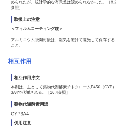
められたが、統計学的な有意差は認められなかった
。［8.2
参照］
取扱上の注意
＜フィルムコーティング錠＞
アルミニウム袋開封後は、湿気を避けて遮光して保存する
こと。
相互作用
相互作用序文
本剤は、主として薬物代謝酵素チトクロームP450（CYP）
3A4で代謝される。［16.4参照］
薬物代謝酵素用語
CYP3A4
併用注意