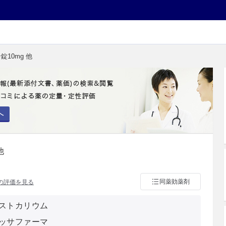
錠10mg 他
へ
他
同薬効薬剤
の評価を見る
ストカリウム
ッサファーマ