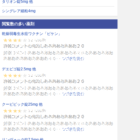
タリオン錠5mg 他
シングレア細粒4mg
閲覧数の多い薬剤
乾燥弱毒生水痘ワクチン「ビケン」
デエビゴ錠2.5mg 他
クービビック錠25mg 他
リンヴォック錠7.5mg 他