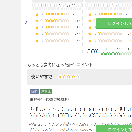
通常、成人にはペミロラストカ
（又は就寝前）に経口投与す
なお、年齢、症状により適宜
ログインし
注意事項
重要な基本的注意
＜効能共通＞
8.1
本剤は、気管支拡張剤、ス
もっとも参考になった評価コメント
起こっている発作や症状を速
使いやすさ
に十分説明しておく必要があ
8.2
本剤の使用によりステロイ
する場合は、原疾患再発のお
麻酔科/60代/処方経験あり
8.3
本剤を季節性の患者に投与
与を開始し、好発季節終了時
8.4
本剤の使用により効果が認
ログインし