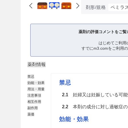
剤形/規格
ペミラス
薬剤の評価コメントをご覧
はじめてご利用
すでにm3.comをご利用
薬剤情報
禁忌
禁忌
効能・効果
用法・用量
2.1
妊婦又は妊娠している可能性
注意事項
相互作用
2.2
本剤の成分に対し過敏症の
副作用
薬価
効能・効果