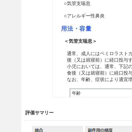
○気管支喘息
○アレルギー性鼻炎
用法・容量
＜気管支喘息＞
通常、成人にはペミロラストカ
後（又は就寝前）に経口投与
小児においては、通常、下記の
食後（又は就寝前）に経口投
なお、年齢、症状により適宜
年齢
5歳以上11歳未満
11歳以上
評価サマリー
＜アレルギー性鼻炎＞