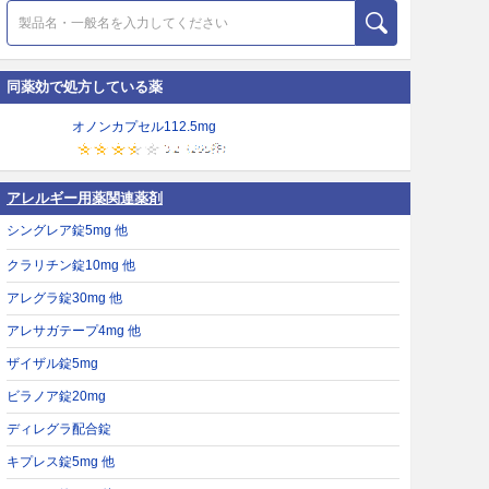
同薬効で処方している薬
オノンカプセル112.5mg
アレルギー用薬関連薬剤
シングレア錠5mg 他
クラリチン錠10mg 他
アレグラ錠30mg 他
アレサガテープ4mg 他
ザイザル錠5mg
ビラノア錠20mg
ディレグラ配合錠
キプレス錠5mg 他