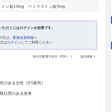
トン錠10mg
ペミラストン錠5mg
いただくにはログインが必要です。
の方は、
新規会員登録
へ
の方は
ログイン
してご利用ください
添付文書/電子添文（PDF）
論文検索
のある女性［9.5参照］
既往歴のある患者