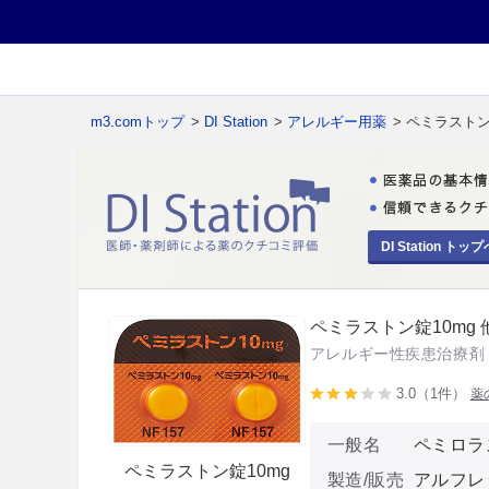
m3.comトップ
>
DI Station
>
アレルギー用薬
> ペミラストン
DI Station トップ
ペミラストン錠10mg 
アレルギー性疾患治療剤
3.0（1件）
薬
一般名
ペミロラ
ペミラストン錠10mg
製造/販売
アルフレ