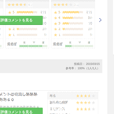
リウムとして1回5mgを1日2回、朝食後及び夕食後
る。
増減する。
て評価コメントを見る
テロイド剤、抗ヒスタミン剤等と異なり、すでに
やかに軽減する薬剤ではないので、このことは患者
投稿日： 2015/03/15
る。
参考率： 100%（1人/1人）
ド維持量を減量し得た患者で、本剤の投与を中止
それがあるので、注意すること。
する場合は、好発季節を考えて、その直前から投
まで続けることが望ましい。
められない場合には、漫然と長期にわたり投与し
て評価コメントを見る