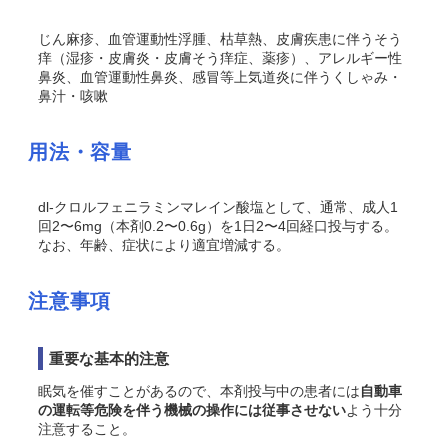
じん麻疹、血管運動性浮腫、枯草熱、皮膚疾患に伴う
そう
痒（湿疹・皮膚炎・皮膚
そう
痒症、薬疹）、アレルギー性
鼻炎、血管運動性鼻炎、感冒等上気道炎に伴うくしゃみ・
鼻汁・咳嗽
用法・容量
dl
-クロルフェニラミンマレイン酸塩として、通常、成人1
回2〜6mg（本剤0.2〜0.6g）を1日2〜4回経口投与する。
なお、年齢、症状により適宜増減する。
注意事項
重要な基本的注意
眠気を催すことがあるので、本剤投与中の患者には
自動車
の運転等危険を伴う機械の操作には従事させない
よう十分
注意すること。