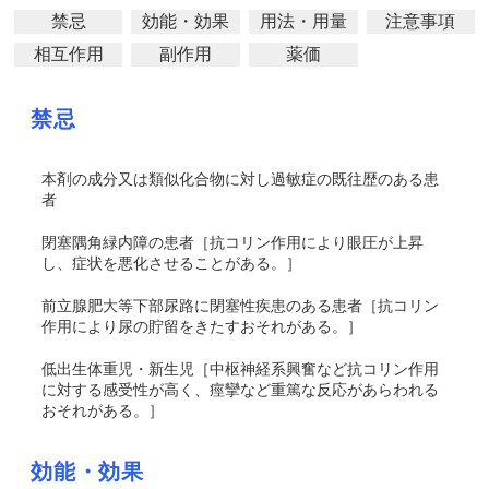
禁忌
効能・効果
用法・用量
注意事項
相互作用
副作用
薬価
禁忌
本剤の成分又は類似化合物に対し過敏症の既往歴のある患
者
閉塞隅角
緑内障の患者［
抗コリン作用により眼圧が上昇
し、症状を悪化させることがある。
］
前立腺肥大等下部尿路に閉塞性疾患のある患者［抗コリン
作用により尿の貯留をきたすおそれがある。］
低出生体重児・新生児［中枢神経系興奮など抗コリン作用
に対する感受性が高く、痙攣など重篤な反応があらわれる
おそれがある。］
効能・効果