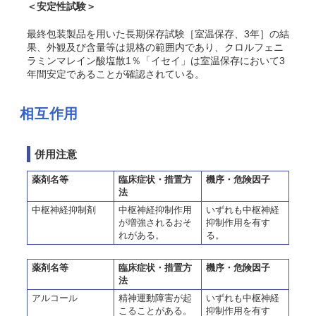
＜安定性試験＞
最終包装製品を用いた長期保存試験［室温保存、3年］の結
果、外観及び含量等は規格の範囲内であり、クロルフェニ
ラミンマレイン酸塩散1％「イセイ」は室温保存において3
年間安定であることが確認されている。
相互作用
併用注意
薬剤名等
臨床症状・措置方
機序・危険因子
法
中枢神経抑制剤
中枢神経抑制作用
いずれも中枢神経
が増強されるおそ
抑制作用を有す
れがある。
る。
薬剤名等
臨床症状・措置方
機序・危険因子
法
アルコール
精神運動障害が起
いずれも中枢神経
こることがある。
抑制作用を有す