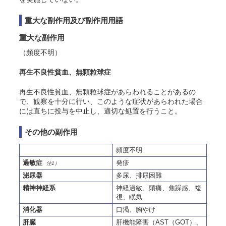
重大な副作用及び副作用用語
重大な副作用
（頻度不明）
再生不良性貧血、無顆粒球症
再生不良性貧血、無顆粒球症があらわれることがあるの
で、観察を十分に行い、このような症状があらわれた場合
には直ちに投与を中止し、適切な処置を行うこと。
その他の副作用
頻度不明
過敏症
発疹
注1）
泌尿器
多尿、排尿困難
精神神経系
神経過敏、頭痛、焦躁感、複
視、眠気
消化器
口渇、胸やけ
肝臓
肝機能障害（AST（GOT）、