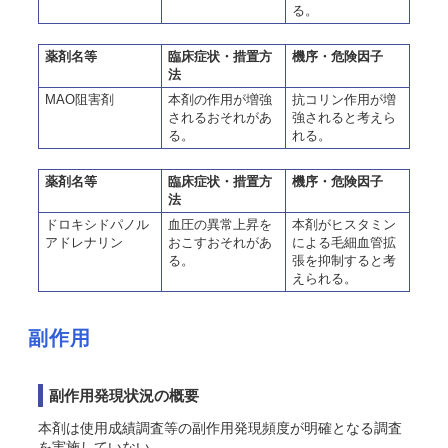
る。
薬剤名等
臨床症状・措置方
機序・危険因子
法
MAO阻害剤
本剤の作用が増強
抗コリン作用が増
されるおそれがあ
強されると考えら
る。
れる。
薬剤名等
臨床症状・措置方
機序・危険因子
法
ドロキシドパノル
血圧の異常上昇を
本剤がヒスタミン
アドレナリン
おこすおそれがあ
による毛細血管拡
る。
張を抑制すると考
えられる。
副作用
副作用発現状況の概要
本剤は使用成績調査等の副作用発現頻度が明確となる調査
を実施していない。