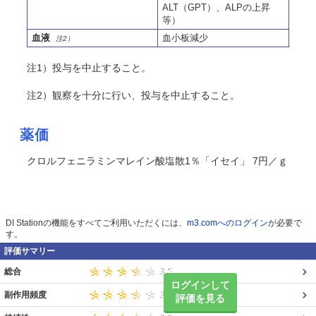
ALT（GPT）、ALPの上昇
等）
血液
血小板減少
注2）
注1）投与を中止すること。
注2）観察を十分に行い、投与を中止すること。
薬価
クロルフェニラミンマレイン酸塩散1％「イセイ」 7円／ｇ
DI Stationの機能をすべてご利用いただくには、
m3.comへのログイン
が必要で
す。
評価サマリー
総合
ログインして
副作用頻度
評価を見る