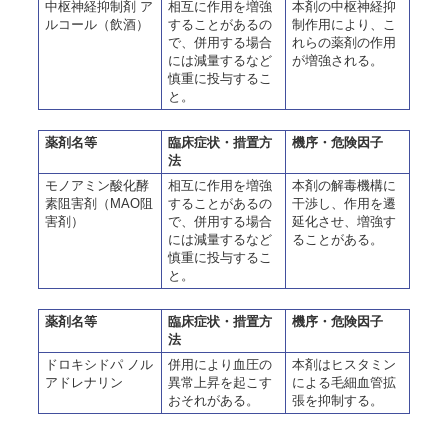
中枢神経抑制剤 ア
相互に作用を増強
本剤の中枢神経抑
ルコール（飲酒）
することがあるの
制作用により、こ
で、併用する場合
れらの薬剤の作用
には減量するなど
が増強される。
慎重に投与するこ
と。
薬剤名等
臨床症状・措置方
機序・危険因子
法
モノアミン酸化酵
相互に作用を増強
本剤の解毒機構に
素阻害剤（MAO阻
することがあるの
干渉し、作用を遷
害剤）
で、併用する場合
延化させ、増強す
には減量するなど
ることがある。
慎重に投与するこ
と。
薬剤名等
臨床症状・措置方
機序・危険因子
法
ドロキシドパ ノル
併用により血圧の
本剤はヒスタミン
アドレナリン
異常上昇を起こす
による毛細血管拡
おそれがある。
張を抑制する。