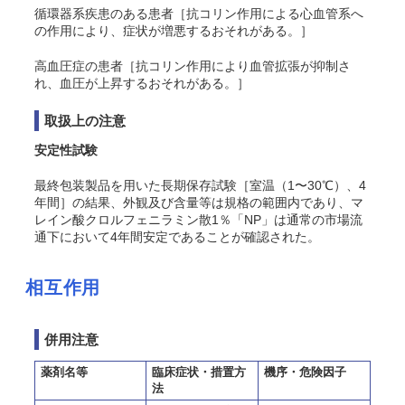
循環器系疾患のある患者［抗コリン作用による心血管系へ
の作用により、症状が増悪するおそれがある。］
高血圧症の患者［抗コリン作用により血管拡張が抑制さ
れ、血圧が上昇するおそれがある。］
取扱上の注意
安定性試験
最終包装製品を用いた長期保存試験［室温（1〜30℃）、4
年間］の結果、外観及び含量等は規格の範囲内であり、マ
レイン酸クロルフェニラミン散1％「NP」は通常の市場流
通下において4年間安定であることが確認された。
相互作用
併用注意
薬剤名等
臨床症状・措置方
機序・危険因子
法