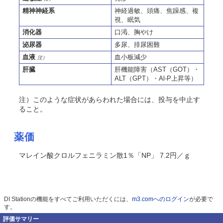
精神神経系
神経過敏、頭痛、焦躁感、複
視、眠気
消化器
口渇、胸やけ
泌尿器
多尿、排尿困難
血液
血小板減少
注）
肝臓
肝機能障害（AST（GOT）・
ALT（GPT）・Al-P上昇等）
注）このような症状があらわれた場合には、投与を中止す
ること。
薬価
マレイン酸クロルフェニラミン散1％「NP」 7.2円／ｇ
DI Stationの機能をすべてご利用いただくには、
m3.comへのログイン
が必要で
す。
評価サマリー