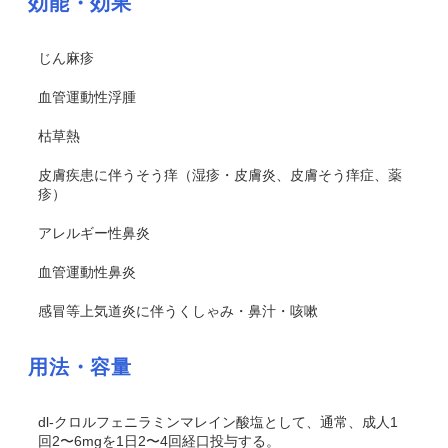
効能・効果
じん麻疹
血管運動性浮腫
枯草熱
皮膚疾患に伴うそう痒（湿疹・皮膚炎、皮膚そう痒症、薬
疹）
アレルギー性鼻炎
血管運動性鼻炎
感冒等上気道炎に伴うくしゃみ・鼻汁・咳嗽
用法・容量
dl
-クロルフェニラミンマレイン酸塩として、通常、成人1
回2〜6mgを1日2〜4回経口投与する。