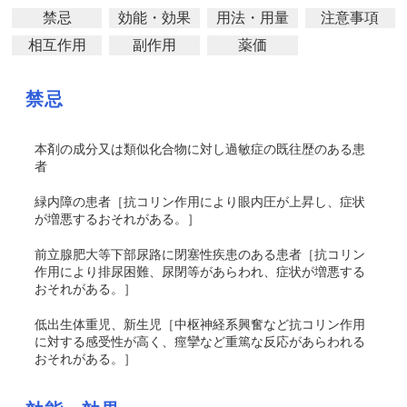
禁忌
効能・効果
用法・用量
注意事項
相互作用
副作用
薬価
禁忌
本剤の成分又は類似化合物に対し過敏症の既往歴のある患
者
緑内障の患者［抗コリン作用により眼内圧が上昇し、症状
が増悪するおそれがある。］
前立腺肥大等下部尿路に閉塞性疾患のある患者［抗コリン
作用により排尿困難、尿閉等があらわれ、症状が増悪する
おそれがある。］
低出生体重児、新生児［中枢神経系興奮など抗コリン作用
に対する感受性が高く、痙攣など重篤な反応があらわれる
おそれがある。］