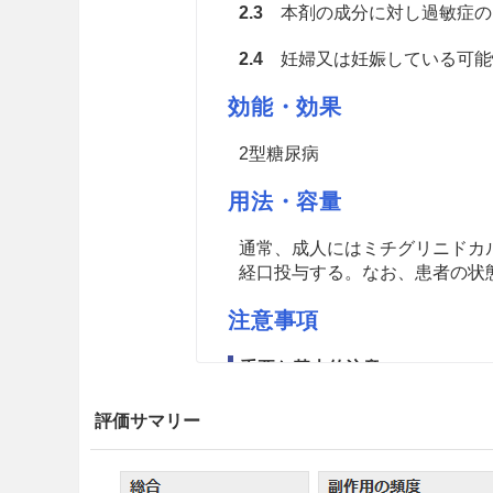
2.3
本剤の成分に対し過敏症の
2.4
妊婦又は妊娠している可能性
効能・効果
2型糖尿病
用法・容量
通常、成人にはミチグリニドカル
経口投与する。なお、患者の状
注意事項
重要な基本的注意
8.1
本剤の使用にあたっては、
評価サマリー
分説明すること。［11.1.2参照
8.2
本剤は、ときに低血糖症状