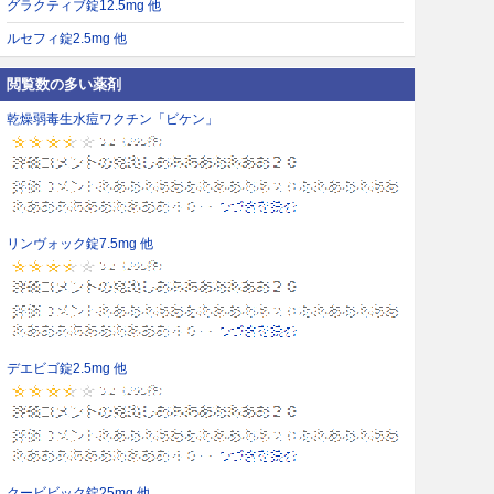
グラクティブ錠12.5mg 他
ルセフィ錠2.5mg 他
閲覧数の多い薬剤
乾燥弱毒生水痘ワクチン「ビケン」
リンヴォック錠7.5mg 他
デエビゴ錠2.5mg 他
クービビック錠25mg 他