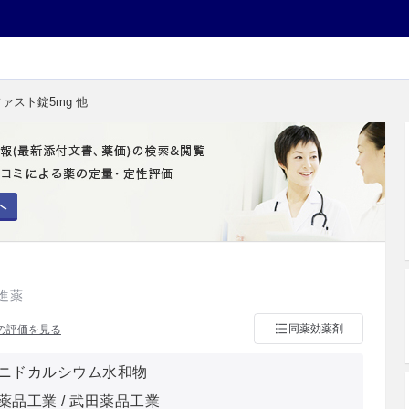
ファスト錠5mg 他
へ
進薬
同薬効薬剤
の評価を見る
ニドカルシウム水和物
薬品工業 / 武田薬品工業