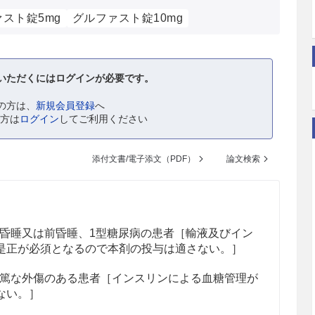
スト錠5mg
グルファスト錠10mg
いただくにはログインが必要です。
の方は、
新規会員登録
へ
の方は
ログイン
してご利用ください
添付文書/電子添文（PDF）
論文検索
昏睡又は前昏睡、1型糖尿病の患者［輸液及びイン
是正が必須となるので本剤の投与は適さない。］
篤な外傷のある患者［インスリンによる血糖管理が
ない。］