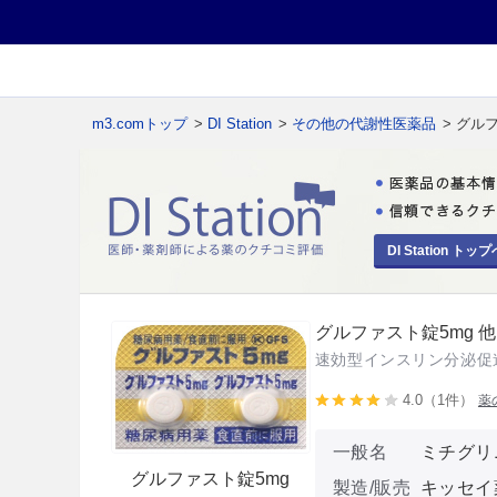
m3.comトップ
>
DI Station
>
その他の代謝性医薬品
> グル
DI Station トップ
グルファスト錠5mg 他
速効型インスリン分泌促
4.0（1件）
薬
一般名
ミチグリ
グルファスト錠5mg
製造/販売
キッセイ