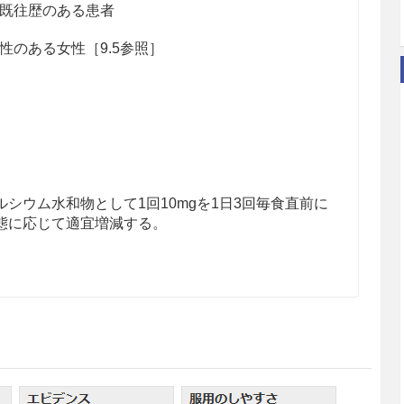
既往歴のある患者
のある女性［9.5参照］
シウム水和物として1回10mgを1日3回毎食直前に
態に応じて適宜増減する。
患者に対し低血糖症状及びその対処方法について十
］
を起こすことがあるので、高所作業、自動車の運転