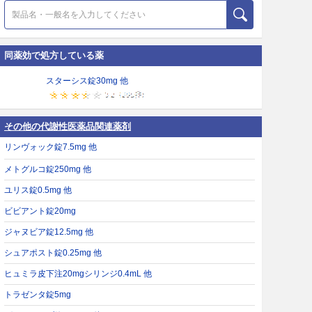
同薬効で処方している薬
スターシス錠30mg 他
その他の代謝性医薬品関連薬剤
リンヴォック錠7.5mg 他
メトグルコ錠250mg 他
ユリス錠0.5mg 他
ビビアント錠20mg
ジャヌビア錠12.5mg 他
シュアポスト錠0.25mg 他
ヒュミラ皮下注20mgシリンジ0.4mL 他
トラゼンタ錠5mg