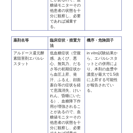
糖値モニターその
他患者の状態を十
分に観察し、必要
であれば減量す
る。
薬剤名等
臨床症状・措置方
機序・危険因子
法
アルドース還元酵
低血糖症状（空腹
in vitro試験結果か
素阻害剤エパルレ
感、あくび、悪
ら、エパルレスタ
スタット
心、無気力、だる
ットとの併用によ
さ等の初期症状か
り、本剤の血漿中
ら血圧上昇、発
濃度が最大で1.5倍
汗、ふるえ、顔面
に上昇する可能性
蒼白等の症状を経
が報告されてい
て意識消失、けい
る。
れん、昏睡にいた
る）、血糖降下作
用が増強されるこ
とがあるので、血
糖値モニターその
他患者の状態を十
分に観察し、必要