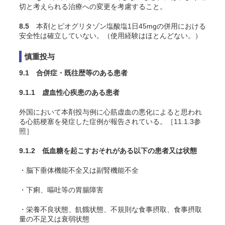
切と考えられる治療への変更を考慮すること。
8.5
本剤とピオグリタゾン塩酸塩1日45mgの併用における
安全性は確立していない。（使用経験はほとんどない。）
慎重投与
9.1 合併症・既往歴等のある患者
9.1.1 虚血性心疾患のある患者
外国において本剤投与例に心筋虚血の悪化によると思われ
る心筋梗塞を発症した症例が報告されている。［11.1.3参
照］
9.1.2 低血糖を起こすおそれがある以下の患者又は状態
・脳下垂体機能不全又は副腎機能不全
・下痢、嘔吐等の胃腸障害
・栄養不良状態、飢餓状態、不規則な食事摂取、食事摂取
量の不足又は衰弱状態