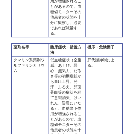
用が増強されるこ
とがあるので、血
糖値モニターその
他患者の状態を十
分に観察し、必要
であれば減量す
る。
薬剤名等
臨床症状・措置方
機序・危険因子
法
クマリン系薬剤ワ
低血糖症状（空腹
肝代謝抑制によ
ルファリンカリウ
感、あくび、悪
る。
ム
心、無気力、だる
さ等の初期症状か
ら血圧上昇、発
汗、ふるえ、顔面
蒼白等の症状を経
て意識消失、けい
れん、昏睡にいた
る）、血糖降下作
用が増強されるこ
とがあるので、血
糖値モニターその
他患者の状態を十