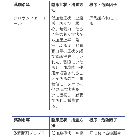
薬剤名等
臨床症状・措置方
機序・危険因子
法
クロラムフェニコ
低血糖症状（空腹
肝代謝抑制によ
ール
感、あくび、悪
る。
心、無気力、だる
さ等の初期症状か
ら血圧上昇、発
汗、ふるえ、顔面
蒼白等の症状を経
て意識消失、けい
れん、昏睡にいた
る）、血糖降下作
用が増強されるこ
とがあるので、血
糖値モニターその
他患者の状態を十
分に観察し、必要
であれば減量す
る。
薬剤名等
臨床症状・措置方
機序・危険因子
法
β-遮断剤プロプラ
低血糖症状（空腹
肝における糖新生