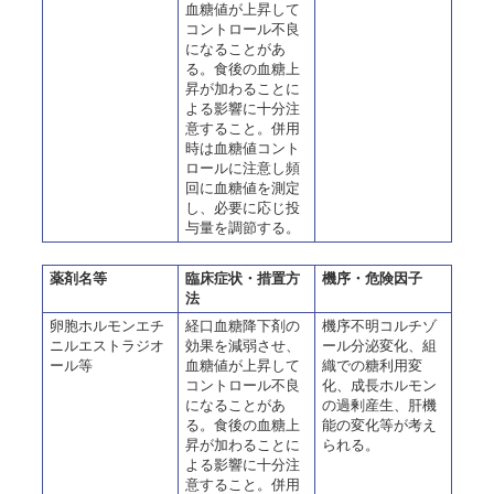
血糖値が上昇して
コントロール不良
になることがあ
る。食後の血糖上
昇が加わることに
よる影響に十分注
意すること。併用
時は血糖値コント
ロールに注意し頻
回に血糖値を測定
し、必要に応じ投
与量を調節する。
薬剤名等
臨床症状・措置方
機序・危険因子
法
卵胞ホルモンエチ
経口血糖降下剤の
機序不明コルチゾ
ニルエストラジオ
効果を減弱させ、
ール分泌変化、組
ール等
血糖値が上昇して
織での糖利用変
コントロール不良
化、成長ホルモン
になることがあ
の過剰産生、肝機
る。食後の血糖上
能の変化等が考え
昇が加わることに
られる。
よる影響に十分注
意すること。併用