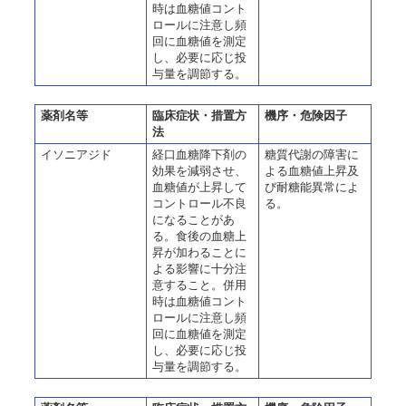
時は血糖値コント
ロールに注意し頻
回に血糖値を測定
し、必要に応じ投
与量を調節する。
薬剤名等
臨床症状・措置方
機序・危険因子
法
イソニアジド
経口血糖降下剤の
糖質代謝の障害に
効果を減弱させ、
よる血糖値上昇及
血糖値が上昇して
び耐糖能異常によ
コントロール不良
る。
になることがあ
る。食後の血糖上
昇が加わることに
よる影響に十分注
意すること。併用
時は血糖値コント
ロールに注意し頻
回に血糖値を測定
し、必要に応じ投
与量を調節する。