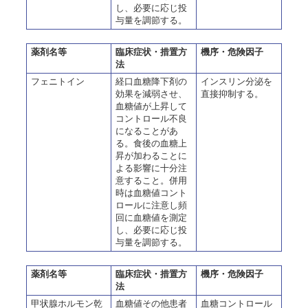
し、必要に応じ投
与量を調節する。
薬剤名等
臨床症状・措置方
機序・危険因子
法
フェニトイン
経口血糖降下剤の
インスリン分泌を
効果を減弱させ、
直接抑制する。
血糖値が上昇して
コントロール不良
になることがあ
る。食後の血糖上
昇が加わることに
よる影響に十分注
意すること。併用
時は血糖値コント
ロールに注意し頻
回に血糖値を測定
し、必要に応じ投
与量を調節する。
薬剤名等
臨床症状・措置方
機序・危険因子
法
甲状腺ホルモン乾
血糖値その他患者
血糖コントロール