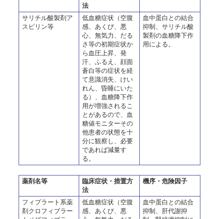
法
サリチル酸製剤ア
低血糖症状（空腹
血中蛋白との結合
スピリン等
感、あくび、悪
抑制、サリチル酸
心、無気力、だる
製剤の血糖降下作
さ等の初期症状か
用による。
ら血圧上昇、発
汗、ふるえ、顔面
蒼白等の症状を経
て意識消失、けい
れん、昏睡にいた
る）、血糖降下作
用が増強されるこ
とがあるので、血
糖値モニターその
他患者の状態を十
分に観察し、必要
であれば減量す
る。
薬剤名等
臨床症状・措置方
機序・危険因子
法
フィブラート系薬
低血糖症状（空腹
血中蛋白との結合
剤クロフィブラー
感、あくび、悪
抑制、肝代謝抑