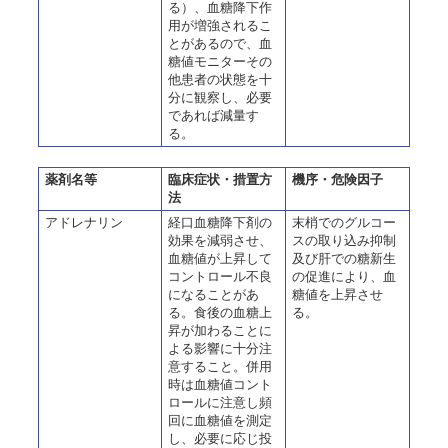
る）、血糖降下作
用が増強されるこ
とがあるので、血
糖値モニターその
他患者の状態を十
分に観察し、必要
であれば減量す
る。
薬剤名等
臨床症状・措置方
機序・危険因子
法
アドレナリン
経口血糖降下剤の
末梢でのグルコー
効果を減弱させ、
スの取り込み抑制
血糖値が上昇して
及び肝での糖新生
コントロール不良
の促進により、血
になることがあ
糖値を上昇させ
る。食後の血糖上
る。
昇が加わることに
よる影響に十分注
意すること。併用
時は血糖値コント
ロールに注意し頻
回に血糖値を測定
し、必要に応じ投