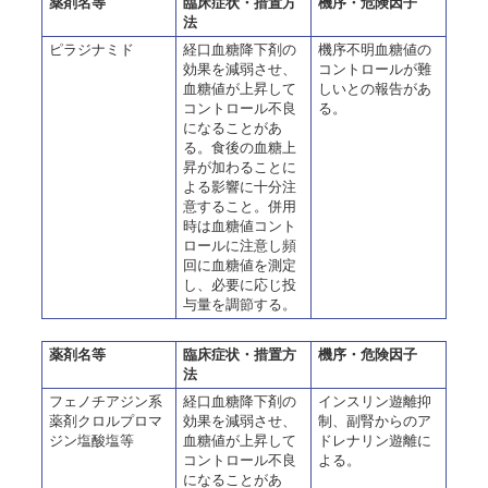
薬剤名等
臨床症状・措置方
機序・危険因子
法
ピラジナミド
経口血糖降下剤の
機序不明血糖値の
効果を減弱させ、
コントロールが難
血糖値が上昇して
しいとの報告があ
コントロール不良
る。
になることがあ
る。食後の血糖上
昇が加わることに
よる影響に十分注
意すること。併用
時は血糖値コント
ロールに注意し頻
回に血糖値を測定
し、必要に応じ投
与量を調節する。
薬剤名等
臨床症状・措置方
機序・危険因子
法
フェノチアジン系
経口血糖降下剤の
インスリン遊離抑
薬剤クロルプロマ
効果を減弱させ、
制、副腎からのア
ジン塩酸塩等
血糖値が上昇して
ドレナリン遊離に
コントロール不良
よる。
になることがあ