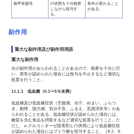
燥甲状腺等
の状態を十分観察
条件が変わること
しながら投与す
がある。
る。
副作用
重大な副作用及び副作用用語
重大な副作用
次の副作用があらわれることがあるので、観察を十分に行
い、異常が認められた場合には投与を中止するなど適切な
処置を行うこと。
11.1.1 低血糖
（0.1〜5％未満）
低血糖及び低血糖症状（空腹感、冷汗、めまい、ふらつ
き、動悸、脱力感、気分不良、ふるえ、意識消失等）があ
らわれることがある。低血糖症状が認められた場合には、
糖質を含む食品を摂取するなど適切な処置を行うこと。た
だし、α-グルコシダーゼ阻害剤との併用により低血糖症状
が認められた場合にはブドウ糖を投与すること。［8.2、8.