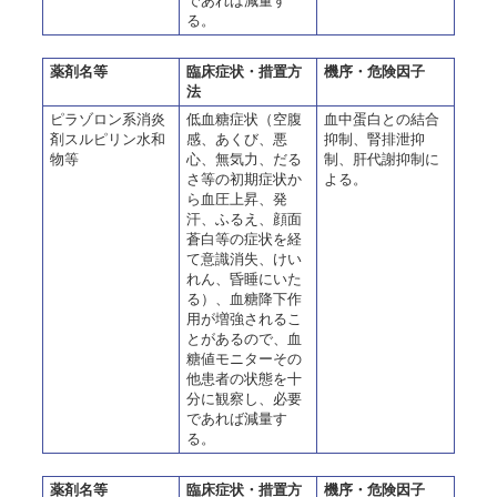
であれば減量す
る。
薬剤名等
臨床症状・措置方
機序・危険因子
法
ピラゾロン系消炎
低血糖症状（空腹
血中蛋白との結合
剤スルピリン水和
感、あくび、悪
抑制、腎排泄抑
物等
心、無気力、だる
制、肝代謝抑制に
さ等の初期症状か
よる。
ら血圧上昇、発
汗、ふるえ、顔面
蒼白等の症状を経
て意識消失、けい
れん、昏睡にいた
る）、血糖降下作
用が増強されるこ
とがあるので、血
糖値モニターその
他患者の状態を十
分に観察し、必要
であれば減量す
る。
薬剤名等
臨床症状・措置方
機序・危険因子