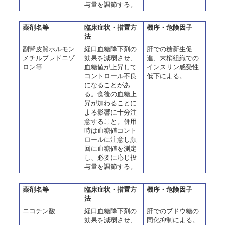
与量を調節する。
薬剤名等
臨床症状・措置方
機序・危険因子
法
副腎皮質ホルモン
経口血糖降下剤の
肝での糖新生促
メチルプレドニゾ
効果を減弱させ、
進、末梢組織での
ロン等
血糖値が上昇して
インスリン感受性
コントロール不良
低下による。
になることがあ
る。食後の血糖上
昇が加わることに
よる影響に十分注
意すること。併用
時は血糖値コント
ロールに注意し頻
回に血糖値を測定
し、必要に応じ投
与量を調節する。
薬剤名等
臨床症状・措置方
機序・危険因子
法
ニコチン酸
経口血糖降下剤の
肝でのブドウ糖の
効果を減弱させ、
同化抑制による。