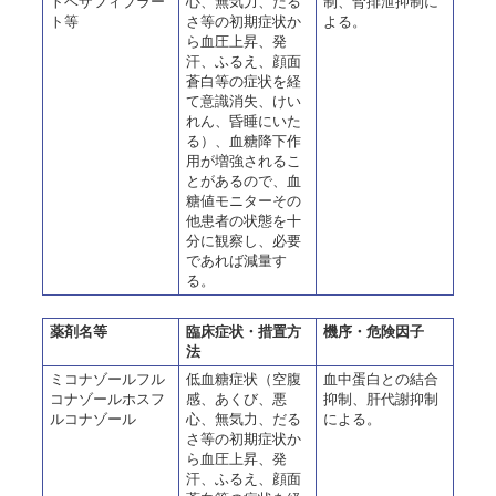
トベザフィブラー
心、無気力、だる
制、腎排泄抑制に
ト等
さ等の初期症状か
よる。
ら血圧上昇、発
汗、ふるえ、顔面
蒼白等の症状を経
て意識消失、けい
れん、昏睡にいた
る）、血糖降下作
用が増強されるこ
とがあるので、血
糖値モニターその
他患者の状態を十
分に観察し、必要
であれば減量す
る。
薬剤名等
臨床症状・措置方
機序・危険因子
法
ミコナゾールフル
低血糖症状（空腹
血中蛋白との結合
コナゾールホスフ
感、あくび、悪
抑制、肝代謝抑制
ルコナゾール
心、無気力、だる
による。
さ等の初期症状か
ら血圧上昇、発
汗、ふるえ、顔面