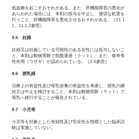
低血糖を起こすおそれがある。また、肝機能障害の悪化が
あらわれた場合には、本剤の投与を中止し、適切な処置を
行うこと。肝機能障害を悪化させるおそれがある。［11.1.
1、11.1.2参照］
9.5 妊婦
妊婦又は妊娠している可能性のある女性には投与しないこ
と。本剤は動物実験で胎盤通過（ラット）、また、催奇形
性作用（ウサギ）が認められている。［2.5参照］
9.6 授乳婦
治療上の有益性及び母乳栄養の有益性を考慮し、授乳の継
続又は中止を検討すること。本剤は動物実験（ラット）で
母乳へ移行することが報告されている。
9.7 小児等
小児等を対象とした有効性及び安全性を指標とした臨床試
験は実施していない。