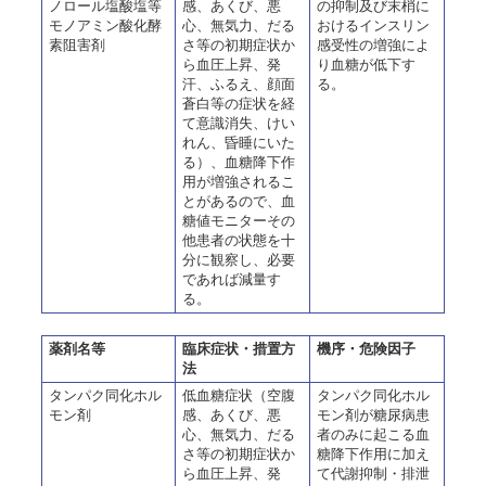
ノロール塩酸塩等
感、あくび、悪
の抑制及び末梢に
モノアミン酸化酵
心、無気力、だる
おけるインスリン
素阻害剤
さ等の初期症状か
感受性の増強によ
ら血圧上昇、発
り血糖が低下す
汗、ふるえ、顔面
る。
蒼白等の症状を経
て意識消失、けい
れん、昏睡にいた
る）、血糖降下作
用が増強されるこ
とがあるので、血
糖値モニターその
他患者の状態を十
分に観察し、必要
であれば減量す
る。
薬剤名等
臨床症状・措置方
機序・危険因子
法
タンパク同化ホル
低血糖症状（空腹
タンパク同化ホル
モン剤
感、あくび、悪
モン剤が糖尿病患
心、無気力、だる
者のみに起こる血
さ等の初期症状か
糖降下作用に加え
ら血圧上昇、発
て代謝抑制・排泄