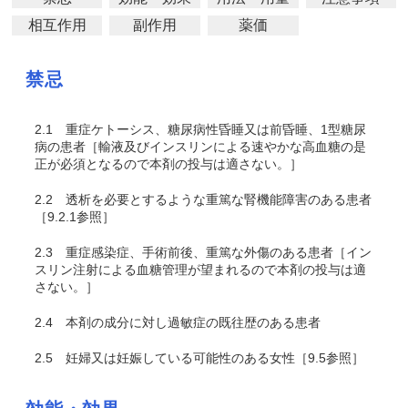
相互作用
副作用
薬価
禁忌
2.1
重症ケトーシス、糖尿病性昏睡又は前昏睡、1型糖尿
病の患者［輸液及びインスリンによる速やかな高血糖の是
正が必須となるので本剤の投与は適さない。］
2.2
透析を必要とするような重篤な腎機能障害のある患者
［9.2.1参照］
2.3
重症感染症、手術前後、重篤な外傷のある患者［イン
スリン注射による血糖管理が望まれるので本剤の投与は適
さない。］
2.4
本剤の成分に対し過敏症の既往歴のある患者
2.5
妊婦又は妊娠している可能性のある女性［9.5参照］