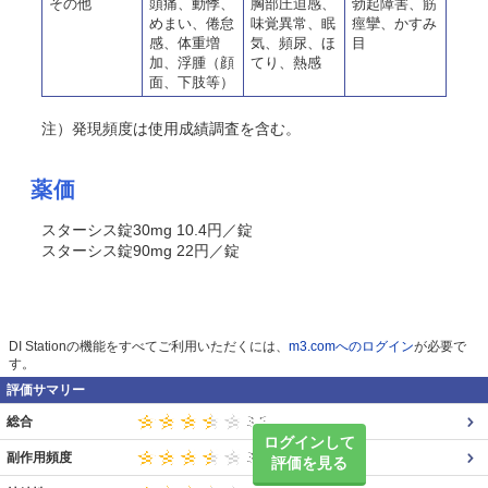
その他
頭痛、動悸、
胸部圧迫感、
勃起障害、筋
めまい、倦怠
味覚異常、眠
痙攣、かすみ
感、体重増
気、頻尿、ほ
目
加、浮腫（顔
てり、熱感
面、下肢等）
注）発現頻度は使用成績調査を含む。
薬価
スターシス錠30mg 10.4円／錠
スターシス錠90mg 22円／錠
DI Stationの機能をすべてご利用いただくには、
m3.comへのログイン
が必要で
す。
評価サマリー
総合
ログインして
副作用頻度
評価を見る