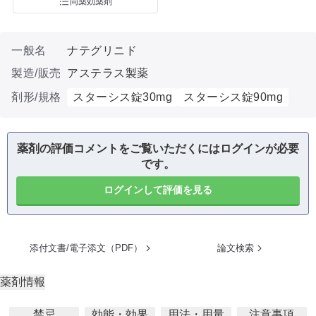
同薬効薬剤
一般名
ナテグリニド
製造/販売
アステラス製薬
剤形/規格
スターシス錠30mg
スターシス錠90mg
薬剤の評価コメントをご覧いただくにはログインが必要
です。
ログインして評価を見る
添付文書/電子添文（PDF）
論文検索
薬剤情報
禁忌
効能・効果
用法・用量
注意事項