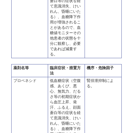
蒼白等の症状を経
て意識消失、けい
れん、昏睡にいた
る）、血糖降下作
用が増強されるこ
とがあるので、血
糖値モニターその
他患者の状態を十
分に観察し、必要
であれば減量す
る。
薬剤名等
臨床症状・措置方
機序・危険因子
法
プロベネシド
低血糖症状（空腹
腎排泄抑制によ
感、あくび、悪
る。
心、無気力、だる
さ等の初期症状か
ら血圧上昇、発
汗、ふるえ、顔面
蒼白等の症状を経
て意識消失、けい
れん、昏睡にいた
る）、血糖降下作