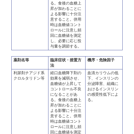
る。食後の血糖上
昇が加わることに
よる影響に十分注
意すること。併用
時は血糖値コント
ロールに注意し頻
回に血糖値を測定
し、必要に応じ投
与量を調節する。
薬剤名等
臨床症状・措置方
機序・危険因子
法
利尿剤チアジド系
経口血糖降下剤の
血清カリウムの低
クロルタリドン等
効果を減弱させ、
下、インスリンの
血糖値が上昇して
分泌障害、組織に
コントロール不良
おけるインスリン
になることがあ
の感受性低下によ
る。食後の血糖上
る。
昇が加わることに
よる影響に十分注
意すること。併用
時は血糖値コント
ロールに注意し頻
回に血糖値を測定