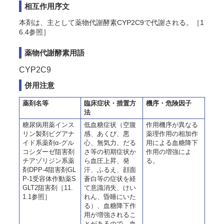
相互作用序文
本剤は、主として薬物代謝酵素CYP2C9で代謝される。［1
6.4参照］
薬物代謝酵素用語
CYP2C9
併用注意
薬剤名等
臨床症状・措置方
機序・危険因子
法
糖尿病用薬インス
低血糖症状（空腹
作用機序が異なる
リン製剤ビグアナ
感、あくび、悪
薬理作用の相加作
イド系薬剤α-グル
心、無気力、だる
用による血糖降下
コシダーゼ阻害剤
さ等の初期症状か
作用の増強によ
チアゾリジン系薬
ら血圧上昇、発
る。
剤DPP-4阻害剤GL
汗、ふるえ、顔面
P-1受容体作動薬S
蒼白等の症状を経
GLT2阻害剤［11.
て意識消失、けい
1.1参照］
れん、昏睡にいた
る）、血糖降下作
用が増強されるこ
とがあるので、血