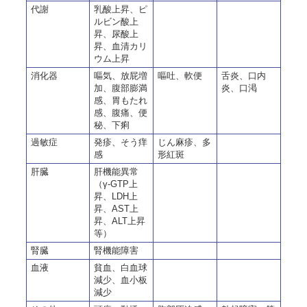
代謝
乳酸上昇、ピ
ルビン酸上
昇、尿酸上
昇、血清カリ
ウム上昇
消化器
嘔気、放屁増
嘔吐、軟便
舌炎、口内
加、腹部膨満
炎、口渇
感、胃もたれ
感、腹痛、便
秘、下痢
過敏症
発疹、そう痒
じん麻疹、多
感
形紅斑
肝臓
肝機能異常
（γ-GTP上
昇、LDH上
昇、AST上
昇、ALT上昇
等）
腎臓
腎機能障害
血液
貧血、白血球
減少、血小板
減少