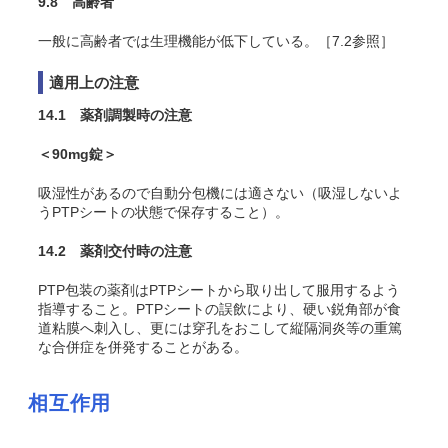
9.8 高齢者
一般に高齢者では生理機能が低下している。［7.2参照］
適用上の注意
14.1 薬剤調製時の注意
＜90mg錠＞
吸湿性があるので自動分包機には適さない（吸湿しないよ
うPTPシートの状態で保存すること）。
14.2 薬剤交付時の注意
PTP包装の薬剤はPTPシートから取り出して服用するよう
指導すること。PTPシートの誤飲により、硬い鋭角部が食
道粘膜へ刺入し、更には穿孔をおこして縦隔洞炎等の重篤
な合併症を併発することがある。
相互作用