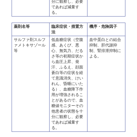
分に観察し、必要
であれば減量す
る。
薬剤名等
臨床症状・措置方
機序・危険因子
法
サルファ剤スルフ
低血糖症状（空腹
血中蛋白との結合
ァメトキサゾール
感、あくび、悪
抑制、肝代謝抑
等
心、無気力、だる
制、腎排泄抑制に
さ等の初期症状か
よる。
ら血圧上昇、発
汗、ふるえ、顔面
蒼白等の症状を経
て意識消失、けい
れん、昏睡にいた
る）、血糖降下作
用が増強されるこ
とがあるので、血
糖値モニターその
他患者の状態を十
分に観察し、必要
であれば減量す
る。