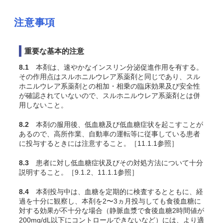
注意事項
重要な基本的注意
8.1
本剤は、速やかなインスリン分泌促進作用を有する。
その作用点はスルホニルウレア系薬剤と同じであり、スル
ホニルウレア系薬剤との相加・相乗の臨床効果及び安全性
が確認されていないので、スルホニルウレア系薬剤とは併
用しないこと。
8.2
本剤の服用後、低血糖及び低血糖症状を起こすことが
あるので、高所作業、自動車の運転等に従事している患者
に投与するときには注意すること。［11.1.1参照］
8.3
患者に対し低血糖症状及びその対処方法について十分
説明すること。［9.1.2、11.1.1参照］
8.4
本剤投与中は、血糖を定期的に検査するとともに、経
過を十分に観察し、本剤を2〜3ヵ月投与しても食後血糖に
対する効果が不十分な場合（静脈血漿で食後血糖2時間値が
200mg/dL以下にコントロールできないなど）には、より適