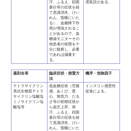
汗、ふるえ、顔面
遅延説がある。
蒼白等の症状を経
て意識消失、けい
れん、昏睡にいた
る）、血糖降下作
用が増強されるこ
とがあるので、血
糖値モニターその
他患者の状態を十
分に観察し、必要
であれば減量す
る。
薬剤名等
臨床症状・措置方
機序・危険因子
法
テトラサイクリン
低血糖症状（空腹
インスリン感受性
系抗生物質テトラ
感、あくび、悪
促進による。
サイクリン塩酸塩
心、無気力、だる
ミノサイクリン塩
さ等の初期症状か
酸塩等
ら血圧上昇、発
汗、ふるえ、顔面
蒼白等の症状を経
て意識消失、けい
れん、昏睡にいた