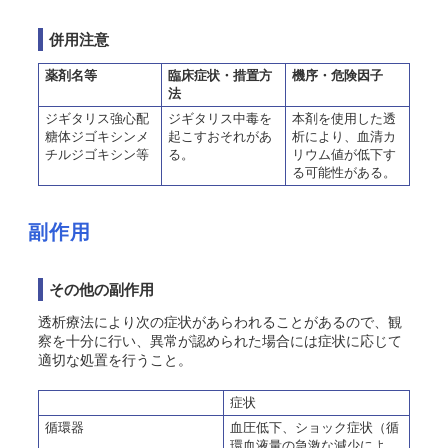
併用注意
薬剤名等
臨床症状・措置方
機序・危険因子
法
ジギタリス強心配
ジギタリス中毒を
本剤を使用した透
糖体ジゴキシンメ
起こすおそれがあ
析により、血清カ
チルジゴキシン等
る。
リウム値が低下す
る可能性がある。
副作用
その他の副作用
透析療法により次の症状があらわれることがあるので、観
察を十分に行い、異常が認められた場合には症状に応じて
適切な処置を行うこと。
症状
循環器
血圧低下、ショック症状（循
環血液量の急激な減少によ