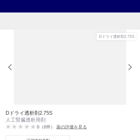
Dドライ透析剤2.75S
Dドライ透析剤2.75S
人工腎臓透析用剤
0（0件）
薬の評価を見る