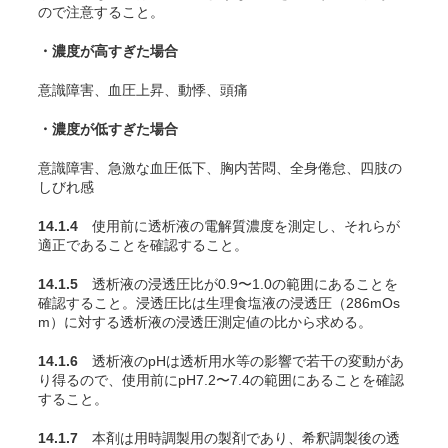
ので注意すること。
・濃度が高すぎた場合
意識障害、血圧上昇、動悸、頭痛
・濃度が低すぎた場合
意識障害、急激な血圧低下、胸内苦悶、全身倦怠、四肢の
しびれ感
14.1.4
使用前に透析液の電解質濃度を測定し、それらが
適正であることを確認すること。
14.1.5
透析液の浸透圧比が0.9〜1.0の範囲にあることを
確認すること。浸透圧比は生理食塩液の浸透圧（286mOs
m）に対する透析液の浸透圧測定値の比から求める。
14.1.6
透析液のpHは透析用水等の影響で若干の変動があ
り得るので、使用前にpH7.2〜7.4の範囲にあることを確認
すること。
14.1.7
本剤は用時調製用の製剤であり、希釈調製後の透