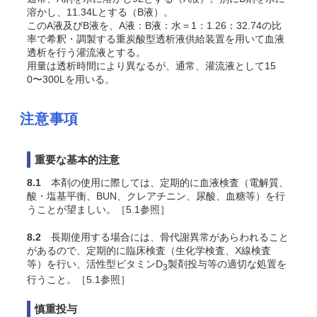
溶かし、11.34Lとする（B液）。
このA液及びB液を、A液：B液：水＝1：1.26：32.74の比
率で希釈・調製する重炭酸型透析液供給装置を用いて血液
透析を行う灌流液とする。
用量は透析時間により異なるが、通常、灌流液として15
0〜300Lを用いる。
注意事項
重要な基本的注意
8.1
本剤の使用に際しては、定期的に血液検査（電解質、
酸・塩基平衡、BUN、クレアチニン、尿酸、血糖等）を行
うことが望ましい。［5.1参照］
8.2
長期使用する場合には、骨代謝異常があらわれること
があるので、定期的に臨床検査（生化学検査、X線検査
等）を行い、活性型ビタミンD
製剤投与等の適切な処置を
3
行うこと。［5.1参照］
慎重投与