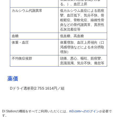
る。）、血圧上昇
カルシウム代謝異常
低カルシウム血症による筋痙
攣、血圧低下、気分不快、骨
粗鬆症、骨軟化症、線維性骨
炎などの骨代謝異常、異所性
石灰沈着症等
血糖
低血糖、高血糖
体重・血圧
体重増加、血圧上昇傾向（口
渇感増強などによる水分摂取
増加）
不均衡症候群
頭痛、悪心、嘔吐、筋痙攣、
意識混濁、気分不快、倦怠等
薬価
Dドライ透析剤2.75S 1614円／組
DI Stationの機能をすべてご利用いただくには、
m3.comへのログイン
が必要で
す。