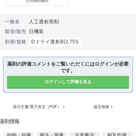
同薬効薬剤
一般名
人工透析用剤
製造/販売
日機装
剤形/規格
Dドライ透析剤2.75S
薬剤の評価コメントをご覧いただくにはログインが必要
です。
ログインして評価を見る
添付文書/電子添文（PDF）
論文検索
薬剤情報
効能・効果
用法・用量
注意事項
相互作用