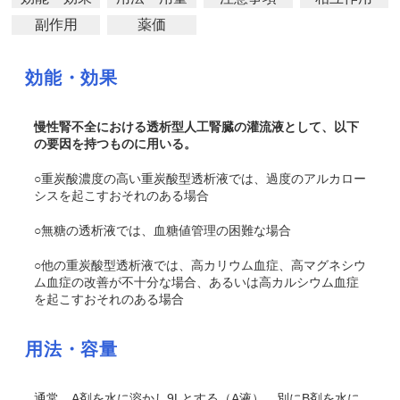
副作用
薬価
効能・効果
慢性腎不全における透析型人工腎臓の灌流液として、以下
の要因を持つものに用いる。
○重炭酸濃度の高い重炭酸型透析液では、過度のアルカロー
シスを起こすおそれのある場合
○無糖の透析液では、血糖値管理の困難な場合
○他の重炭酸型透析液では、高カリウム血症、高マグネシウ
ム血症の改善が不十分な場合、あるいは高カルシウム血症
を起こすおそれのある場合
用法・容量
通常、A剤を水に溶かし9Lとする（A液）。別にB剤を水に