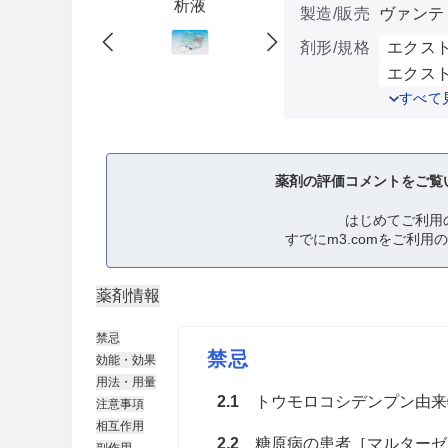
析液
製造/販売
ヴァンテ
剤形/規格
エクスト
エクスト
すべて
薬剤の評価コメントをご覧
はじめてご利用
すでにm3.comをご利用
薬剤情報
禁忌
禁忌
効能・効果
用法・用量
2.1
トウモロコシデンプン由来
注意事項
相互作用
2.2
糖原病の患者［マルターゼ
副作用