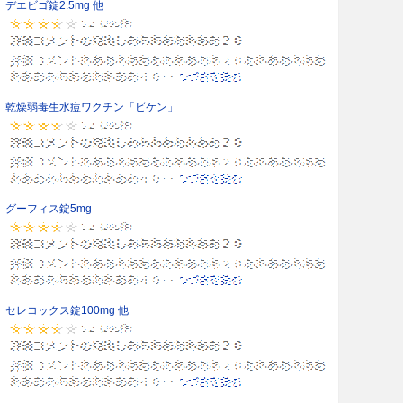
デエビゴ錠2.5mg 他
乾燥弱毒生水痘ワクチン「ビケン」
グーフィス錠5mg
セレコックス錠100mg 他