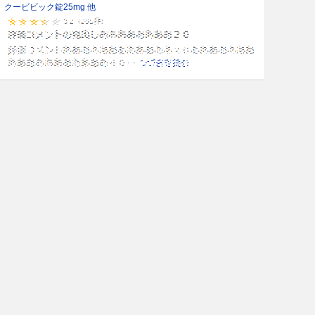
クービビック錠25mg 他