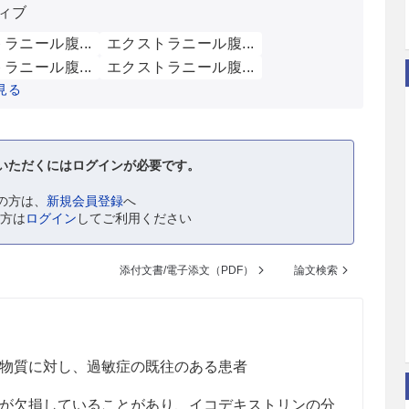
ィブ
ラニール腹...
エクストラニール腹...
ラニール腹...
エクストラニール腹...
見る
いただくにはログインが必要です。
の方は、
新規会員登録
へ
の方は
ログイン
してご利用ください
添付文書/電子添文（PDF）
論文検索
物質に対し、過敏症の既往のある患者
が欠損していることがあり、イコデキストリンの分