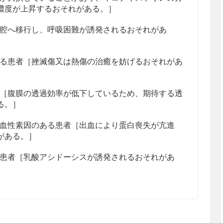
濃度が上昇するおそれがある。］
腔へ移行し、呼吸困難が誘発されるおそれがあ
る患者［挫滅傷又は熱傷の治癒を妨げるおそれがあ
［腹膜の透過効率が低下しているため、期待する透
る。］
血性素因のある患者［出血により蛋白喪失が亢進
がある。］
患者［乳酸アシドーシスが誘発されるおそれがあ
析