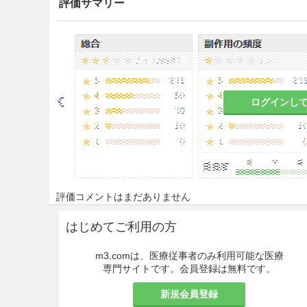
評価サマリー
用法・容量
腹膜透析治療において1日1回の
うち1回の交換において本剤1.5
待後に排液除去すること。本剤
と。
なお、注入量及び滞液時間は、
ログインし
慮し適宜増減する。注入及び排液
注意事項
重要な基本的注意
評価コメントはまだありません
8.1
注入液、排液の出納に注意
はじめてご利用の方
8.2
本剤の投与初期は、水分摂
注意すること。
m3.comは、医療従事者のみ利用可能な医療
専門サイトです。会員登録は無料です。
8.3
本剤の投与開始は、医療機
り実施すること。通院、自己投
新規会員登録
育訓練を施した後、医師自らの