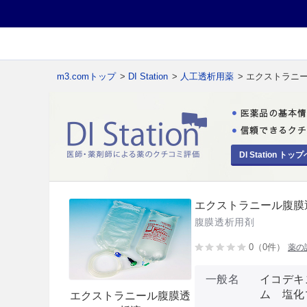
m3.comトップ
>
DI Station
>
人工透析用薬
> エクストラニ
DI Station トップ
エクストラニール腹膜
腹膜透析用剤
0（0件）
薬の
一般名
イコデキ
ム 塩化
エクストラニール腹膜透