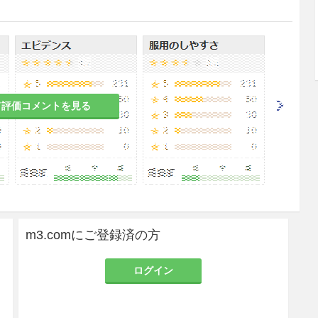
み使用すること。通常、成人には1日3〜5回交換の
〜2Lを腹腔内に注入し、8〜12時間滞液し、効果期
以外の交換にはブドウ糖含有腹膜透析液を用いるこ
症状、血液生化学値、体液平衡、年齢、体重等を考
て評価コメントを見る
速度は、通常300mL/分以下とする。
すること。
m3.comにご登録済の方
取量及び透析液の組合せによる除水量の管理に十分
ログイン
関において医師により、又は医師の直接の監督によ
与は、医師がその妥当性を慎重に検討し、十分な教
管理指導の下に実施すること。