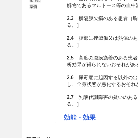
解物であるマルトース等の血中
薬価
2.3
横隔膜欠損のある患者［胸
る。］
2.4
腹部に挫滅傷又は熱傷のあ
る。］
2.5
高度の腹膜癒着のある患者
析効果が得られないおそれがあ
2.6
尿毒症に起因する以外の出
し、全身状態が悪化するおそれ
2.7
乳酸代謝障害の疑いのある
る。］
効能・効果
慢性腎不全患者における腹膜透