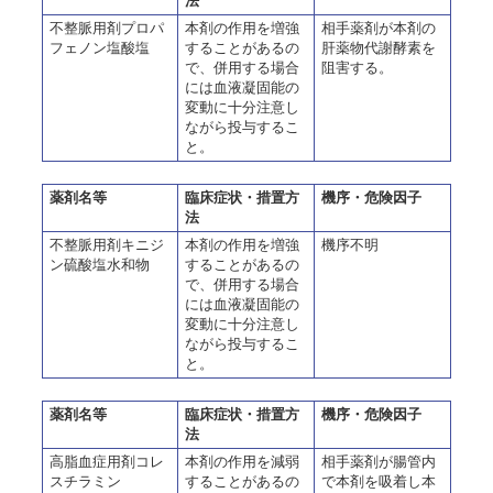
法
不整脈用剤プロパ
本剤の作用を増強
相手薬剤が本剤の
フェノン塩酸塩
することがあるの
肝薬物代謝酵素を
で、併用する場合
阻害する。
には血液凝固能の
変動に十分注意し
ながら投与するこ
と。
薬剤名等
臨床症状・措置方
機序・危険因子
法
不整脈用剤キニジ
本剤の作用を増強
機序不明
ン硫酸塩水和物
することがあるの
で、併用する場合
には血液凝固能の
変動に十分注意し
ながら投与するこ
と。
薬剤名等
臨床症状・措置方
機序・危険因子
法
高脂血症用剤コレ
本剤の作用を減弱
相手薬剤が腸管内
スチラミン
することがあるの
で本剤を吸着し本