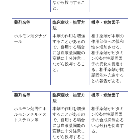
ながら投与するこ
と。
薬剤名等
臨床症状・措置方
機序・危険因子
法
ホルモン剤ダナゾ
本剤の作用を増強
相手薬剤が本剤の
ール
することがあるの
作用部位への親和
で、併用する場合
性を増加させる。
には血液凝固能の
相手薬剤がビタミ
変動に十分注意し
ンK依存性凝固因
ながら投与するこ
子の異化を促進す
と。
る。相手薬剤が抗
凝固能を亢進する
との報告がある。
薬剤名等
臨床症状・措置方
機序・危険因子
法
ホルモン剤男性ホ
本剤の作用を増強
相手薬剤がビタミ
ルモンメチルテス
することがあるの
ンK依存性凝固因
トステロン等
で、併用する場合
子の合成抑制ある
には血液凝固能の
いは分解を促進す
変動に十分注意し
る。
ながら投与するこ