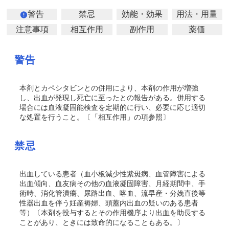
警告
禁忌
効能・効果
用法・用量
注意事項
相互作用
副作用
薬価
警告
本剤とカペシタビンとの併用により、本剤の作用が増強
し、出血が発現し死亡に至ったとの報告がある。併用する
場合には血液凝固能検査を定期的に行い、必要に応じ適切
な処置を行うこと。〔「相互作用」の項参照〕
禁忌
出血している患者（血小板減少性紫斑病、血管障害による
出血傾向、血友病その他の血液凝固障害、月経期間中、手
術時、消化管潰瘍、尿路出血、喀血、流早産・分娩直後等
性器出血を伴う妊産褥婦、頭蓋内出血の疑いのある患者
等）〔本剤を投与するとその作用機序より出血を助長する
ことがあり、ときには致命的になることもある。〕