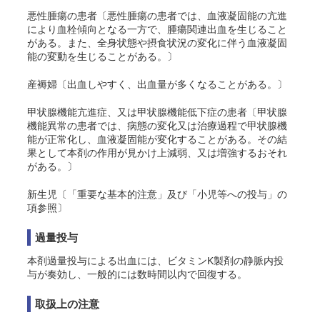
悪性腫瘍の患者〔悪性腫瘍の患者では、血液凝固能の亢進
により血栓傾向となる一方で、腫瘍関連出血を生じること
がある。また、全身状態や摂食状況の変化に伴う血液凝固
能の変動を生じることがある。〕
産褥婦〔出血しやすく、出血量が多くなることがある。〕
甲状腺機能亢進症、又は甲状腺機能低下症の患者〔甲状腺
機能異常の患者では、病態の変化又は治療過程で甲状腺機
能が正常化し、血液凝固能が変化することがある。その結
果として本剤の作用が見かけ上減弱、又は増強するおそれ
がある。〕
新生児〔「重要な基本的注意」及び「小児等への投与」の
項参照〕
過量投与
本剤過量投与による出血には、ビタミンK製剤の静脈内投
与が奏効し、一般的には数時間以内で回復する。
取扱上の注意