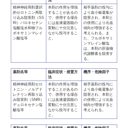
法
精神神経用剤選択
本剤の作用を増強
相手薬剤の投与に
的セロトニン再取
することがあるの
より血小板凝集が
り込み阻害剤（SS
で、併用する場合
阻害され、本剤と
RI）パロキセチン
には血液凝固能の
の併用により出血
塩酸塩水和物フル
変動に十分注意し
傾向が増強すると
ボキサミンマレイ
ながら投与するこ
考えられる。ま
ン酸塩等
と。
た、フルボキサミ
ンマレイン酸塩
は、本剤の肝薬物
代謝酵素を阻害す
る。
薬剤名等
臨床症状・措置方
機序・危険因子
法
精神神経用剤セロ
本剤の作用を増強
相手薬剤の投与に
トニン・ノルアド
することがあるの
より血小板凝集が
レナリン再取り込
で、併用する場合
阻害され、本剤と
み阻害剤（SNRI）
には血液凝固能の
の併用により出血
デュロキセチン塩
変動に十分注意し
傾向が増強すると
酸塩等
ながら投与するこ
考えられる。
と。