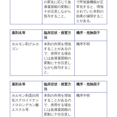
の変化に応じて血
で甲状腺機能が正
液凝固能の変動に
常化すると、増強
十分注意しながら
されていた本剤の
投与すること。
効果が減弱するこ
とがある。
薬剤名等
臨床症状・措置方
機序・危険因子
法
ホルモン剤グルカ
本剤の作用を増強
機序不明
ゴン
することがあるの
で、併用する場合
には血液凝固能の
変動に十分注意し
ながら投与するこ
と。
薬剤名等
臨床症状・措置方
機序・危険因子
法
ホルモン剤蛋白同
本剤の作用を増強
機序不明
化ステロイドナン
することがあるの
ドロロンデカン酸
で、併用する場合
エステル等
には血液凝固能の
変動に十分注意し