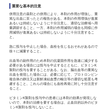
重要な基本的注意
併用注意の薬剤との併用により、本剤の作用が増強し、重
篤な出血に至ったとの報告がある。本剤の作用増強が進展
あるいは持続しないように十分注意し、適切な治療域へ用
量調節すること。一方、本剤の作用減弱の場合も同様に作
用減弱が進展あるいは持続しないように十分注意するこ
と。
急に投与を中止した場合、血栓を生じるおそれがあるので
徐々に減量すること。
出血等の副作用のため本剤の抗凝固作用を急速に減少する
必要がある場合には投与を中止するとともに、ビタミンK
製剤の投与を要することがある。なお、脳出血等の重篤な
出血を発現した場合には、必要に応じて、プロトロンビン
複合体の静注又は新鮮凍結血漿の輸注等の適切な処置も考
慮すること。これらの場合にも血栓再発に対し十分注意す
ること。
ビタミンK製剤を投与中の患者には本剤の効果が発現しな
いので、本剤の治療を要する場合は、止血目的以外のビタ
ミンK製剤を投与しないこと。