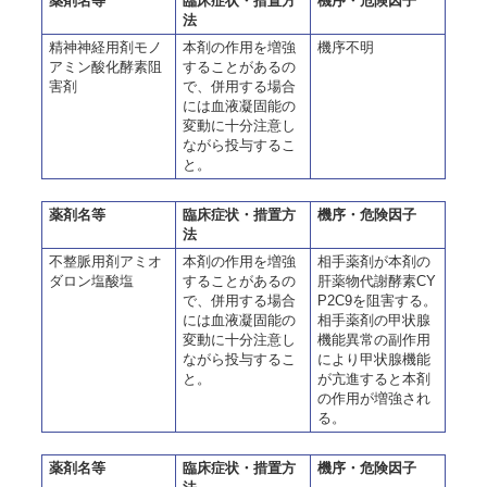
薬剤名等
臨床症状・措置方
機序・危険因子
法
精神神経用剤モノ
本剤の作用を増強
機序不明
アミン酸化酵素阻
することがあるの
害剤
で、併用する場合
には血液凝固能の
変動に十分注意し
ながら投与するこ
と。
薬剤名等
臨床症状・措置方
機序・危険因子
法
不整脈用剤アミオ
本剤の作用を増強
相手薬剤が本剤の
ダロン塩酸塩
することがあるの
肝薬物代謝酵素CY
で、併用する場合
P2C9を阻害する。
には血液凝固能の
相手薬剤の甲状腺
変動に十分注意し
機能異常の副作用
ながら投与するこ
により甲状腺機能
と。
が亢進すると本剤
の作用が増強され
る。
薬剤名等
臨床症状・措置方
機序・危険因子