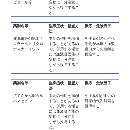
ビタール等
変動に十分注意し
ながら投与するこ
と。
薬剤名等
臨床症状・措置方
機序・危険因子
法
催眠鎮静剤抱水ク
本剤の作用を増強
相手薬剤の活性代
ロラールトリクロ
することがあるの
謝物が本剤の血漿
ホスナトリウム
で、併用する場合
蛋白からの遊離を
には血液凝固能の
促進する。
変動に十分注意し
ながら投与するこ
と。
薬剤名等
臨床症状・措置方
機序・危険因子
法
抗てんかん剤カル
本剤の作用を減弱
相手薬剤が本剤の
バマゼピン
することがあるの
肝薬物代謝酵素を
で、併用する場合
誘導する。
には血液凝固能の
変動に十分注意し
ながら投与するこ
と。