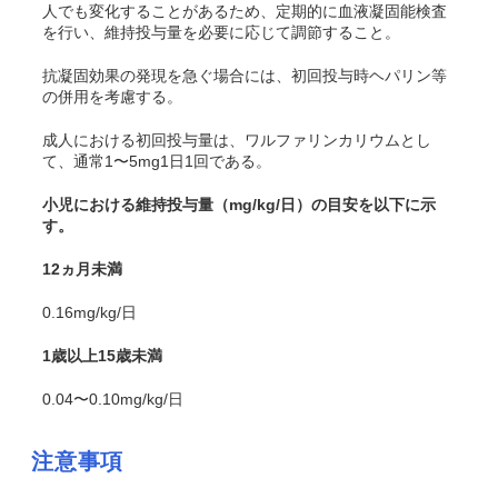
人でも変化することがあるため、定期的に血液凝固能検査
を行い、維持投与量を必要に応じて調節すること。
抗凝固効果の発現を急ぐ場合には、初回投与時ヘパリン等
の併用を考慮する。
成人における初回投与量は、ワルファリンカリウムとし
て、通常1〜5mg1日1回である。
小児における維持投与量（mg/kg/日）の目安を以下に示
す。
12ヵ月未満
0.16mg/kg/日
1歳以上15歳未満
0.04〜0.10mg/kg/日
注意事項