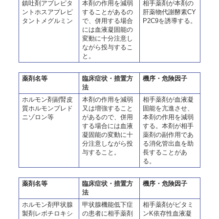
鎮吐剤アプレピタ
本剤の作用を減弱
相手薬剤が本剤の
ントホスアプレピ
することがあるの
肝薬物代謝酵素CY
タントメグルミン
で、併用する場合
P2C9を誘導する。
には血液凝固能の
変動に十分注意し
ながら投与するこ
と。
薬剤名等
臨床症状・措置方
機序・危険因子
法
ホルモン剤副腎皮
本剤の作用を減弱
相手薬剤が血液凝
質ホルモンプレド
又は増強すること
固能を亢進させ、
ニゾロン等
があるので、併用
本剤の作用を減弱
する場合には血液
する。本剤が相手
凝固能の変動に十
薬剤の副作用であ
分注意しながら投
る消化管出血を助
与すること。
長することがあ
る。
薬剤名等
臨床症状・措置方
機序・危険因子
法
ホルモン剤甲状腺
甲状腺機能低下症
相手薬剤がビタミ
製剤レボチロキシ
の患者に相手薬剤
ンK依存性血液凝