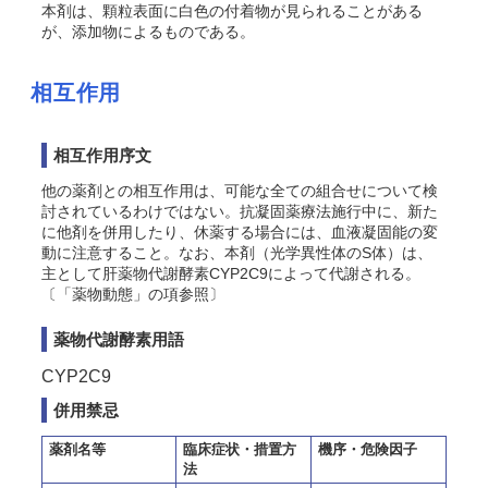
本剤は、顆粒表面に白色の付着物が見られることがある
が、添加物によるものである。
相互作用
相互作用序文
他の薬剤との相互作用は、可能な全ての組合せについて検
討されているわけではない。抗凝固薬療法施行中に、新た
に他剤を併用したり、休薬する場合には、血液凝固能の変
動に注意すること。なお、本剤（光学異性体のS体）は、
主として肝薬物代謝酵素CYP2C9によって代謝される。
〔「薬物動態」の項参照〕
薬物代謝酵素用語
CYP2C9
併用禁忌
薬剤名等
臨床症状・措置方
機序・危険因子
法