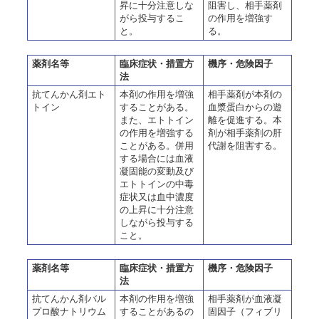
昇に十分注意しな
阻害し、相手薬剤
がら投与するこ
の作用を増強す
と。
る。
薬剤名等
臨床症状・措置方
機序・危険因子
法
抗てんかん剤エト
本剤の作用を増強
相手薬剤が本剤の
トイン
することがある。
血漿蛋白からの遊
また、エトトイン
離を促進する。本
の作用を増強する
剤が相手薬剤の肝
ことがある。併用
代謝を阻害する。
する場合には血液
凝固能の変動及び
エトトインの中毒
症状又は血中濃度
の上昇に十分注意
しながら投与する
こと。
薬剤名等
臨床症状・措置方
機序・危険因子
法
抗てんかん剤バル
本剤の作用を増強
相手薬剤が血液凝
プロ酸ナトリウム
することがあるの
固因子（フィブリ