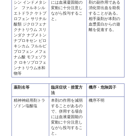
シン インドメタシ
には血液凝固能の
剤の副作用である
ン ファルネシル
変動に十分注意し
消化管出血を助長
エトドラク ケトプ
ながら投与するこ
することがある。
ロフェン サリチル
と。
相手薬剤が本剤の
酸類 ジクロフェナ
血漿蛋白からの遊
クナトリウム スリ
離を促進する。
ンダク ナブメトン
ナプロキセン ピロ
キシカム フルルビ
プロフェン メフェ
ナム酸 モフェゾラ
ク ロキソプロフェ
ンナトリウム水和
物等
薬剤名等
臨床症状・措置方
機序・危険因子
法
精神神経用剤トラ
本剤の作用を減弱
機序不明
ゾドン塩酸塩
することがあるの
で、併用する場合
には血液凝固能の
変動に十分注意し
ながら投与するこ
と。