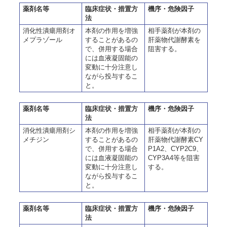
薬剤名等
臨床症状・措置方
機序・危険因子
法
消化性潰瘍用剤オ
本剤の作用を増強
相手薬剤が本剤の
メプラゾール
することがあるの
肝薬物代謝酵素を
で、併用する場合
阻害する。
には血液凝固能の
変動に十分注意し
ながら投与するこ
と。
薬剤名等
臨床症状・措置方
機序・危険因子
法
消化性潰瘍用剤シ
本剤の作用を増強
相手薬剤が本剤の
メチジン
することがあるの
肝薬物代謝酵素CY
で、併用する場合
P1A2、CYP2C9、
には血液凝固能の
CYP3A4等を阻害
変動に十分注意し
する。
ながら投与するこ
と。
薬剤名等
臨床症状・措置方
機序・危険因子
法