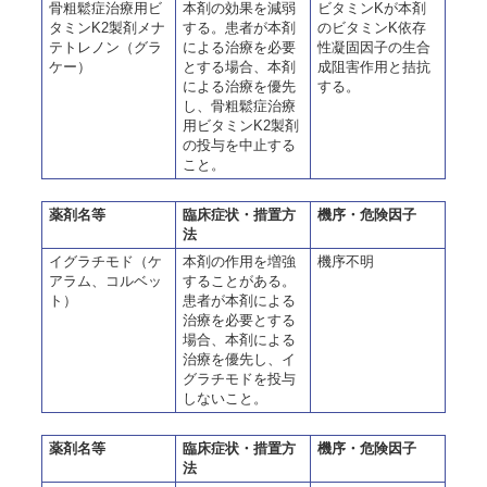
骨粗鬆症治療用ビ
本剤の効果を減弱
ビタミンKが本剤
タミンK2製剤メナ
する。患者が本剤
のビタミンK依存
テトレノン（グラ
による治療を必要
性凝固因子の生合
ケー）
とする場合、本剤
成阻害作用と拮抗
による治療を優先
する。
し、骨粗鬆症治療
用ビタミンK2製剤
の投与を中止する
こと。
薬剤名等
臨床症状・措置方
機序・危険因子
法
イグラチモド（ケ
本剤の作用を増強
機序不明
アラム、コルベッ
することがある。
ト）
患者が本剤による
治療を必要とする
場合、本剤による
治療を優先し、イ
グラチモドを投与
しないこと。
薬剤名等
臨床症状・措置方
機序・危険因子
法