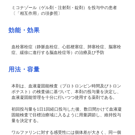
ミコナゾール（ゲル剤・注射剤
・錠剤
）を投与中の患者
〔「相互作用」の項参照〕
効能・効果
血栓塞栓症（静脈血栓症、心筋梗塞症、肺塞栓症、脳塞栓
症、緩徐に進行する脳血栓症等）の治療及び予防
用法・容量
本剤は、血液凝固能検査（プロトロンビン時間及びトロン
ボテスト）の検査値に基づいて、本剤の投与量を決定し、
血液凝固能管理を十分に行いつつ使用する薬剤である。
初回投与量を1日1回経口投与した後、数日間かけて血液凝
固能検査で目標治療域に入るように用量調節し、維持投与
量を決定する。
ワルファリンに対する感受性には個体差が大きく、同一個