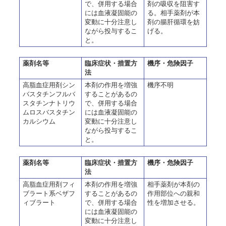
で、併用する場合
剤の吸収を阻害す
には血液凝固能の
る。相手薬剤が本
変動に十分注意し
剤の腸肝循環を妨
ながら投与するこ
げる。
と。
薬剤名等
臨床症状・措置方
機序・危険因子
法
高脂血症用剤シン
本剤の作用を増強
機序不明
バスタチンフルバ
することがあるの
スタチンナトリウ
で、併用する場合
ムロスバスタチン
には血液凝固能の
カルシウム
変動に十分注意し
ながら投与するこ
と。
薬剤名等
臨床症状・措置方
機序・危険因子
法
高脂血症用剤フィ
本剤の作用を増強
相手薬剤が本剤の
ブラート系ベザフ
することがあるの
作用部位への親和
ィブラート
で、併用する場合
性を増加させる。
には血液凝固能の
変動に十分注意し