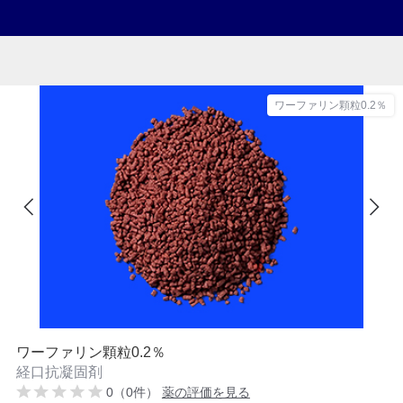
ワーファリン顆粒0.2％
ワーファリン顆粒0.2％
経口抗凝固剤
0（0件）
薬の評価を見る