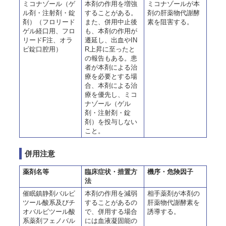
ミコナゾール（ゲ
本剤の作用を増強
ミコナゾールが本
ル剤・注射剤・錠
することがある。
剤の肝薬物代謝酵
剤）（フロリード
また、併用中止後
素を阻害する。
ゲル経口用、フロ
も、本剤の作用が
リードF注、オラ
遷延し、出血やIN
ビ錠口腔用）
R上昇に至ったと
の報告もある。患
者が本剤による治
療を必要とする場
合、本剤による治
療を優先し、ミコ
ナゾール（ゲル
剤・注射剤・錠
剤）を投与しない
こと。
併用注意
薬剤名等
臨床症状・措置方
機序・危険因子
法
催眠鎮静剤バルビ
本剤の作用を減弱
相手薬剤が本剤の
ツール酸系及びチ
することがあるの
肝薬物代謝酵素を
オバルビツール酸
で、併用する場合
誘導する。
系薬剤フェノバル
には血液凝固能の