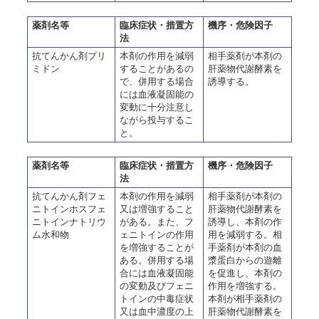
薬剤名等
臨床症状・措置方
機序・危険因子
法
抗てんかん剤プリ
本剤の作用を減弱
相手薬剤が本剤の
ミドン
することがあるの
肝薬物代謝酵素を
で、併用する場合
誘導する。
には血液凝固能の
変動に十分注意し
ながら投与するこ
と。
薬剤名等
臨床症状・措置方
機序・危険因子
法
抗てんかん剤フェ
本剤の作用を減弱
相手薬剤が本剤の
ニトインホスフェ
又は増強すること
肝薬物代謝酵素を
ニトインナトリウ
がある。また、フ
誘導し、本剤の作
ム水和物
ェニトインの作用
用を減弱する。相
を増強することが
手薬剤が本剤の血
ある。併用する場
漿蛋白からの遊離
合には血液凝固能
を促進し、本剤の
の変動及びフェニ
作用を増強する。
トインの中毒症状
本剤が相手薬剤の
又は血中濃度の上
肝薬物代謝酵素を