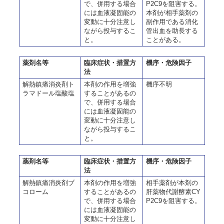
で、併用する場合
P2C9を阻害する。
には血液凝固能の
本剤が相手薬剤の
変動に十分注意し
副作用である消化
ながら投与するこ
管出血を助長する
と。
ことがある。
薬剤名等
臨床症状・措置方
機序・危険因子
法
解熱鎮痛消炎剤ト
本剤の作用を増強
機序不明
ラマドール塩酸塩
することがあるの
で、併用する場合
には血液凝固能の
変動に十分注意し
ながら投与するこ
と。
薬剤名等
臨床症状・措置方
機序・危険因子
法
解熱鎮痛消炎剤ブ
本剤の作用を増強
相手薬剤が本剤の
コローム
することがあるの
肝薬物代謝酵素CY
で、併用する場合
P2C9を阻害する。
には血液凝固能の
変動に十分注意し