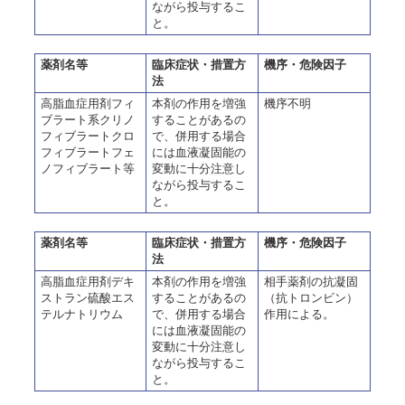
ながら投与するこ
と。
薬剤名等
臨床症状・措置方
機序・危険因子
法
高脂血症用剤フィ
本剤の作用を増強
機序不明
ブラート系クリノ
することがあるの
フィブラートクロ
で、併用する場合
フィブラートフェ
には血液凝固能の
ノフィブラート等
変動に十分注意し
ながら投与するこ
と。
薬剤名等
臨床症状・措置方
機序・危険因子
法
高脂血症用剤デキ
本剤の作用を増強
相手薬剤の抗凝固
ストラン硫酸エス
することがあるの
（抗トロンビン）
テルナトリウム
で、併用する場合
作用による。
には血液凝固能の
変動に十分注意し
ながら投与するこ
と。