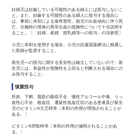
妊婦又は妊娠している可能性のある婦人には投与しないこ
と。また、妊娠する可能性のある婦人に投与する場合に
は、事前に本剤による催奇形性、胎児の出血傾向に伴う死
亡、分娩時の母体の異常出血の危険性について十分説明す
ること。〔「妊婦、産婦、授乳婦等への投与」の項参照〕
小児に本剤を使用する場合、小児の抗凝固薬療法に精通し
た医師が監督すること。
新生児への投与に関する安全性は確立していないので、新
生児には、有益性が危険性を上回ると判断される場合にの
み投与すること。
慎重投与
肝炎、下痢、脂肪の吸収不全、慢性アルコール中毒、うっ
血性心不全、敗血症、遷延性低血圧症のある患者及び新生
児のビタミンK欠乏時等〔本剤の作用が増強されることが
ある。〕
ビタミンK摂取時等〔本剤の作用が減弱されることがあ
る。〕