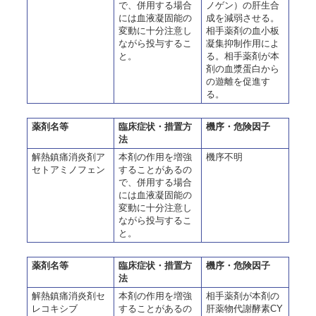
で、併用する場合
ノゲン）の肝生合
には血液凝固能の
成を減弱させる。
変動に十分注意し
相手薬剤の血小板
ながら投与するこ
凝集抑制作用によ
と。
る。相手薬剤が本
剤の血漿蛋白から
の遊離を促進す
る。
薬剤名等
臨床症状・措置方
機序・危険因子
法
解熱鎮痛消炎剤ア
本剤の作用を増強
機序不明
セトアミノフェン
することがあるの
で、併用する場合
には血液凝固能の
変動に十分注意し
ながら投与するこ
と。
薬剤名等
臨床症状・措置方
機序・危険因子
法
解熱鎮痛消炎剤セ
本剤の作用を増強
相手薬剤が本剤の
レコキシブ
することがあるの
肝薬物代謝酵素CY