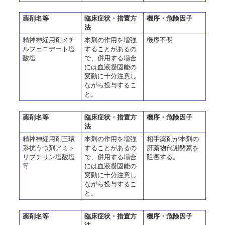
薬剤名等
臨床症状・措置方
機序・危険因子
法
精神神経用剤メチ
本剤の作用を増強
機序不明
ルフェニデート塩
することがあるの
酸塩
で、併用する場合
には血液凝固能の
変動に十分注意し
ながら投与するこ
と。
薬剤名等
臨床症状・措置方
機序・危険因子
法
精神神経用剤三環
本剤の作用を増強
相手薬剤が本剤の
系抗うつ剤アミト
することがあるの
肝薬物代謝酵素を
リプチリン塩酸塩
で、併用する場合
阻害する。
等
には血液凝固能の
変動に十分注意し
ながら投与するこ
と。
薬剤名等
臨床症状・措置方
機序・危険因子