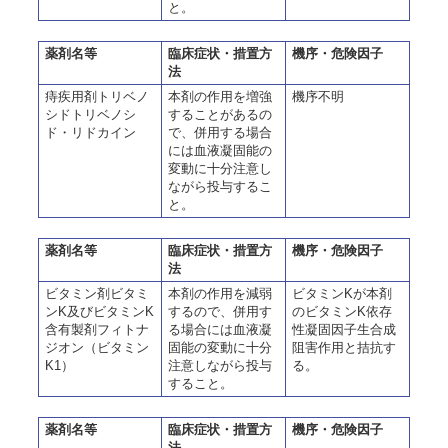
と。
薬剤名等
臨床症状・措置方
機序・危険因子
法
痔疾用剤トリベノ
本剤の作用を増強
機序不明
シドトリベノシ
することがあるの
ド・リドカイン
で、併用する場合
には血液凝固能の
変動に十分注意し
ながら投与するこ
と。
薬剤名等
臨床症状・措置方
機序・危険因子
法
ビタミン剤ビタミ
本剤の作用を減弱
ビタミンKが本剤
ンK及びビタミンK
するので、併用す
のビタミンK依存
含有製剤フィトナ
る場合には血液凝
性凝固因子生合成
ジオン（ビタミン
固能の変動に十分
阻害作用と拮抗す
K1）
注意しながら投与
る。
すること。
薬剤名等
臨床症状・措置方
機序・危険因子
法