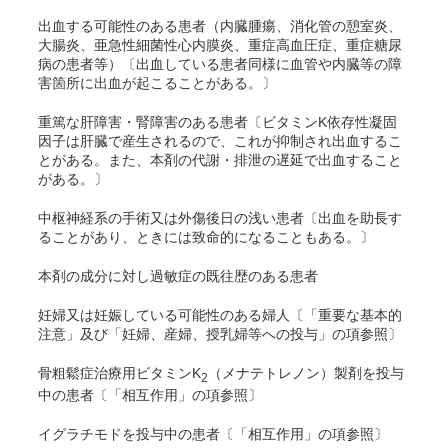
出血する可能性のある患者（内臓腫瘍、消化管の憩室炎、
大腸炎、亜急性細菌性心内膜炎、重症高血圧症、重症糖尿
病の患者等）〔出血している患者同様に血管や内臓等の障
害箇所に出血が起こることがある。〕
重篤な肝障害・腎障害のある患者〔ビタミンK依存性凝固
因子は肝臓で産生されるので、これが抑制され出血するこ
とがある。また、本剤の代謝・排泄の遅延で出血すること
がある。〕
中枢神経系の手術又は外傷後日の浅い患者〔出血を助長す
ることがあり、ときには致命的になることもある。〕
本剤の成分に対し過敏症の既往歴のある患者
妊婦又は妊娠している可能性のある婦人〔「重要な基本的
注意」及び「妊婦、産婦、授乳婦等への投与」の項参照〕
骨粗鬆症治療用ビタミンK
（メナテトレノン）製剤を投与
2
中の患者〔「相互作用」の項参照〕
イグラチモドを投与中の患者〔「相互作用」の項参照〕