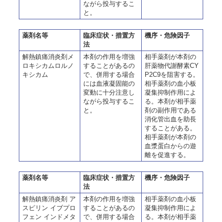
ながら投与するこ
と。
薬剤名等
臨床症状・措置方
機序・危険因子
法
解熱鎮痛消炎剤メ
本剤の作用を増強
相手薬剤が本剤の
ロキシカムロルノ
することがあるの
肝薬物代謝酵素CY
キシカム
で、併用する場合
P2C9を阻害する。
には血液凝固能の
相手薬剤の血小板
変動に十分注意し
凝集抑制作用によ
ながら投与するこ
る。本剤が相手薬
と。
剤の副作用である
消化管出血を助長
することがある。
相手薬剤が本剤の
血漿蛋白からの遊
離を促進する。
薬剤名等
臨床症状・措置方
機序・危険因子
法
解熱鎮痛消炎剤 ア
本剤の作用を増強
相手薬剤の血小板
スピリン イブプロ
することがあるの
凝集抑制作用によ
フェン インドメタ
で、併用する場合
る。本剤が相手薬