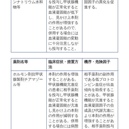
ンナトリウム水和
を投与し甲状腺機
固因子の異化を促
物等
能が正常化すると
進する。
血液凝固能が低下
し、見かけ上本剤
の作用が増強する
ことがあるので、
併用する場合には
血液凝固能の変動
に十分注意しなが
ら投与すること。
薬剤名等
臨床症状・措置方
機序・危険因子
法
ホルモン剤抗甲状
本剤の作用を増強
相手薬剤の副作用
腺製剤チアマゾー
することがある。
である低プロトロ
ル等
甲状腺機能亢進症
ンビン血症が出血
の患者に相手薬剤
傾向を助長するこ
を投与し甲状腺機
とがある。甲状腺
能が正常化すると
機能が亢進すると
血液凝固能が亢進
血液凝固因子の合
し見かけ上の本剤
成及び代謝亢進に
の作用が減弱する
より本剤の作用が
ことがある。併用
増強することがあ
する場合には病態
る。相手薬剤投与