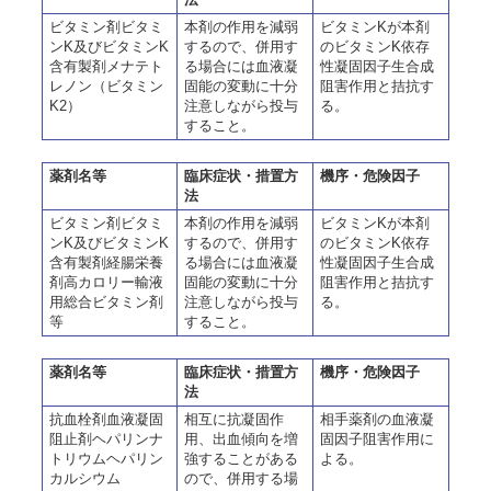
ビタミン剤ビタミ
本剤の作用を減弱
ビタミンKが本剤
ンK及びビタミンK
するので、併用す
のビタミンK依存
含有製剤メナテト
る場合には血液凝
性凝固因子生合成
レノン（ビタミン
固能の変動に十分
阻害作用と拮抗す
K2）
注意しながら投与
る。
すること。
薬剤名等
臨床症状・措置方
機序・危険因子
法
ビタミン剤ビタミ
本剤の作用を減弱
ビタミンKが本剤
ンK及びビタミンK
するので、併用す
のビタミンK依存
含有製剤経腸栄養
る場合には血液凝
性凝固因子生合成
剤高カロリー輸液
固能の変動に十分
阻害作用と拮抗す
用総合ビタミン剤
注意しながら投与
る。
等
すること。
薬剤名等
臨床症状・措置方
機序・危険因子
法
抗血栓剤血液凝固
相互に抗凝固作
相手薬剤の血液凝
阻止剤ヘパリンナ
用、出血傾向を増
固因子阻害作用に
トリウムヘパリン
強することがある
よる。
カルシウム
ので、併用する場