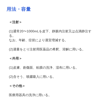
用法・容量
＜注射＞
(1)通常20〜1000mLを皮下、静脈内注射又は点滴静注す
る。
なお、年齢、症状により適宜増減する。
(2)適量をとり注射用医薬品の希釈、溶解に用いる。
＜外用＞
(1)皮膚、創傷面、粘膜の洗浄、湿布に用いる。
(2)含そう、噴霧吸入に用いる。
＜その他＞
医療用器具の洗浄に用いる。