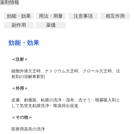
薬剤情報
効能・効果
用法・用量
注意事項
相互作用
副作用
薬価
効能・効果
＜注射＞
細胞外液欠乏時、ナトリウム欠乏時、クロール欠乏時、注
射剤の溶解希釈剤
＜外用＞
皮膚、創傷面、粘膜の洗浄・湿布、含そう・噴霧吸入剤と
して気管支粘膜洗浄・喀痰排出促進
＜その他＞
医療用器具の洗浄