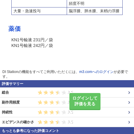
頻度不明
大量・急速投与
脳浮腫、肺水腫、末梢の浮腫
薬価
KN1号輸液 231円／袋
KN1号輸液 242円／袋
DI Stationの機能をすべてご利用いただくには、
m3.comへのログイン
が必要で
す。
評価サマリー
総合
ログインして
副作用頻度
評価を見る
持続性
エビデンスの確かさ
もっとも参考になった評価コメント