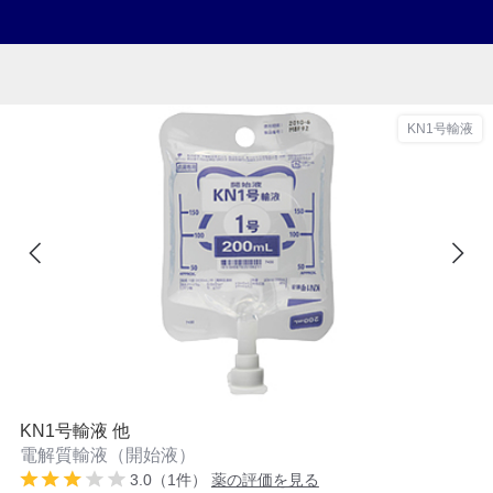
KN1号輸液
KN1号輸液 他
電解質輸液（開始液）
3.0（1件）
薬の評価を見る