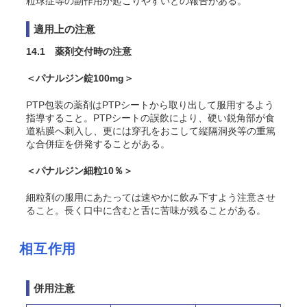
粒球症等の副作用が起こりやすいとの報告がある。
適用上の注意
14.1 薬剤交付時の注意
＜パナルジン錠100mg＞
PTP包装の薬剤はPTPシートから取り出して服用するよう
指導すること。PTPシートの誤飲により、硬い鋭角部が食
道粘膜へ刺入し、更には穿孔をおこして縦隔洞炎等の重篤
な合併症を併発することがある。
＜パナルジン細粒10％＞
細粒剤の服用にあたっては速やかに飲み下すよう注意させ
ること。長く口中に含むと舌に苦味が残ることがある。
相互作用
併用注意