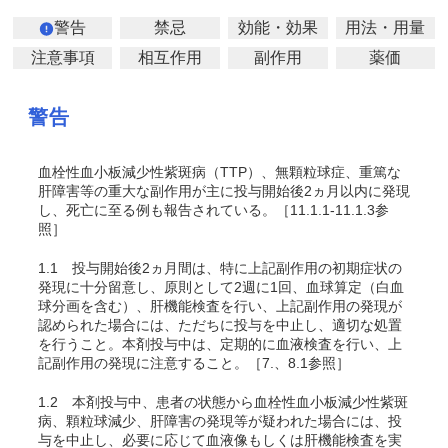
警告
禁忌
効能・効果
用法・用量
注意事項
相互作用
副作用
薬価
警告
血栓性血小板減少性紫斑病（TTP）、無顆粒球症、重篤な
肝障害等の重大な副作用が主に投与開始後2ヵ月以内に発現
し、死亡に至る例も報告されている。［11.1.1-11.1.3参
照］
1.1
投与開始後2ヵ月間は、特に上記副作用の初期症状の
発現に十分留意し、原則として2週に1回、血球算定（白血
球分画を含む）、肝機能検査を行い、上記副作用の発現が
認められた場合には、ただちに投与を中止し、適切な処置
を行うこと。本剤投与中は、定期的に血液検査を行い、上
記副作用の発現に注意すること。［7.、8.1参照］
1.2
本剤投与中、患者の状態から血栓性血小板減少性紫斑
病、顆粒球減少、肝障害の発現等が疑われた場合には、投
与を中止し、必要に応じて血液像もしくは肝機能検査を実