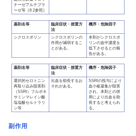
ナーゼアルテプラ
ーゼ等［8.2参照］
薬剤名等
臨床症状・措置方
機序・危険因子
法
シクロスポリン
シクロスポリンの
本剤がシクロスポ
作用が減弱するこ
リンの血中濃度を
とがある。
低下させるとの報
告がある。
薬剤名等
臨床症状・措置方
機序・危険因子
法
選択的セロトニン
出血を助長するお
SSRIの投与により
再取り込み阻害剤
それがある。
血小板凝集が阻害
（SSRI）フルボキ
され、本剤との併
サミンマレイン酸
用により出血を助
塩塩酸セルトラリ
長すると考えられ
ン等
る。
副作用