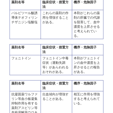
薬剤名等
臨床症状・措置方
機序・危険因子
法
バルビツール酸誘
これらの薬剤の作
本剤がこれらの薬
導体テオフィリン
用を増強すること
剤の肝臓での代謝
チザニジン塩酸塩
がある。
を阻害して、血中
濃度を上昇させる
と考えられてい
る。
薬剤名等
臨床症状・措置方
機序・危険因子
法
フェニトイン
フェニトイン中毒
本剤がフェニトイ
症状（運動失調
ンの血中濃度を上
等）があらわれる
昇させるとの報告
おそれがある。
がある。
薬剤名等
臨床症状・措置方
機序・危険因子
法
抗凝固薬ワルファ
出血傾向が増強す
相互に作用を増強
リン等血小板凝集
ることがある。
すると考えられて
抑制作用を有する
いる。
薬剤アスピリン等
血栓溶解薬ウロキ