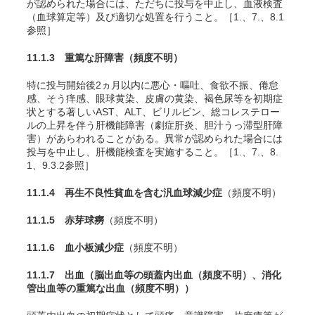
が認められた場合には、ただちに投与を中止し、血液検査
（血球算定等）及び適切な処置を行うこと。［1.、7.、8.1
参照］
11.1.3 重篤な肝障害
（頻度不明）
特に投与開始後2ヵ月以内に悪心・嘔吐、食欲不振、倦怠
感、そう痒感、眼球黄染、皮膚の黄染、褐色尿等を初期症
状とする著しいAST、ALT、ビリルビン、総コレステロー
ルの上昇を伴う肝機能障害（劇症肝炎、胆汁うっ滞型肝障
害）があらわれることがある。異常が認められた場合には
投与を中止し、肝機能検査を実施すること。［1.、7.、8.
1、9.3.2参照］
11.1.4 再生不良性貧血を含む汎血球減少症
（頻度不明）
11.1.5 赤芽球癆
（頻度不明）
11.1.6 血小板減少症
（頻度不明）
11.1.7 出血（脳出血等の頭蓋内出血
（頻度不明）
、消化
管出血等の重篤な出血
（頻度不明）
）