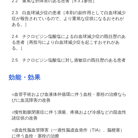
2.2
重篤な肝障害のある患者［9.3.1参照］
2.3
白血球減少症の患者［本剤の副作用として白血球減少
症が報告されているので、より重篤な症状になるおそれが
ある。］
2.4
チクロピジン塩酸塩による白血球減少症の既往歴のあ
る患者［再投与により白血球減少症を起こすおそれがあ
る。］
2.5
チクロピジン塩酸塩に対し過敏症の既往歴のある患者
効能・効果
○血管手術および血液体外循環に伴う血栓・塞栓の治療なら
びに血流障害の改善
○慢性動脈閉塞症に伴う潰瘍、疼痛および冷感などの阻血性
諸症状の改善
○虚血性脳血管障害（一過性脳虚血発作（TIA）、脳梗塞）
に伴う血栓・塞栓の治療