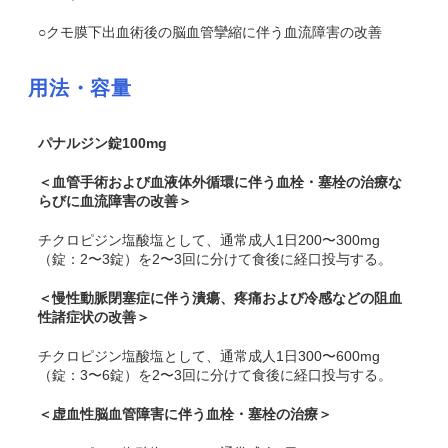
○クモ膜下出血術後の脳血管攣縮に伴う血流障害の改善
用法・容量
パナルジン錠100mg
＜血管手術および血液体外循環に伴う血栓・塞栓の治療な
らびに血流障害の改善＞
チクロピジン塩酸塩として、通常成人1日200〜300mg
（錠：2〜3錠）を2〜3回に分けて食後に経口投与する。
＜慢性動脈閉塞症に伴う潰瘍、疼痛および冷感などの阻血
性諸症状の改善＞
チクロピジン塩酸塩として、通常成人1日300〜600mg
（錠：3〜6錠）を2〜3回に分けて食後に経口投与する。
＜虚血性脳血管障害に伴う血栓・塞栓の治療＞