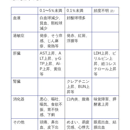
0.1〜5％未満
0.1％未満
頻度不明
注）
血液
白血球減少、
好酸球増多
貧血、顆粒球
減少
過敏症
発疹、そう痒
発赤、紅斑、
感、じん麻
浮腫等
疹、発熱等
肝臓
AST上昇、A
LDH上昇、ビ
LT上昇、γ-G
リルビン上
TP上昇、Al-
昇、総コレス
P上昇、黄疸
テロール上昇
等
等
腎臓
クレアチニン
上昇、BUN上
昇等
消化器
悪心、嘔吐、
口内炎、腹痛
味覚障害、膵
嘔気、食欲不
酵素上昇
振、胃不快
感、下痢
その他
頭痛、鼻出
めまい、易疲
眼底出血、結
血、皮下出
労感、心悸亢
膜出血