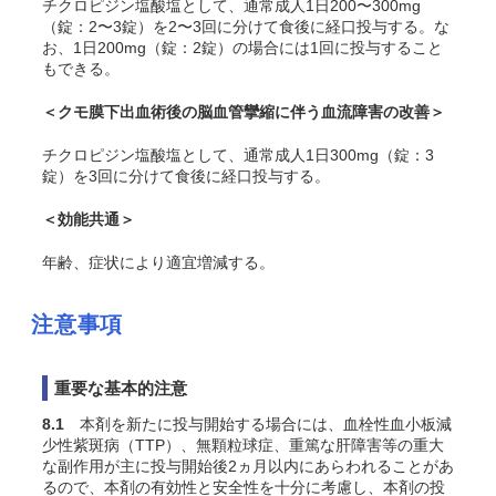
チクロピジン塩酸塩として、通常成人1日200〜300mg
（錠：2〜3錠）を2〜3回に分けて食後に経口投与する。な
お、1日200mg（錠：2錠）の場合には1回に投与すること
もできる。
＜クモ膜下出血術後の脳血管攣縮に伴う血流障害の改善＞
チクロピジン塩酸塩として、通常成人1日300mg（錠：3
錠）を3回に分けて食後に経口投与する。
＜効能共通＞
年齢、症状により適宜増減する。
注意事項
重要な基本的注意
8.1
本剤を新たに投与開始する場合には、血栓性血小板減
少性紫斑病（TTP）、無顆粒球症、重篤な肝障害等の重大
な副作用が主に投与開始後2ヵ月以内にあらわれることがあ
るので、本剤の有効性と安全性を十分に考慮し、本剤の投