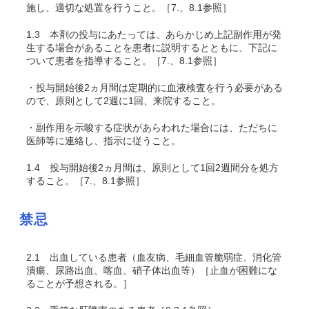
施し、適切な処置を行うこと。［7.、8.1参照］
1.3
本剤の投与にあたっては、あらかじめ上記副作用が発
生する場合があることを患者に説明するとともに、下記に
ついて患者を指導すること。［7.、8.1参照］
・投与開始後2ヵ月間は定期的に血液検査を行う必要がある
ので、原則として2週に1回、来院すること。
・副作用を示唆する症状があらわれた場合には、ただちに
医師等に連絡し、指示に従うこと。
1.4
投与開始後2ヵ月間は、原則として1回2週間分を処方
すること。［7.、8.1参照］
禁忌
2.1
出血している患者（血友病、毛細血管脆弱症、消化管
潰瘍、尿路出血、喀血、硝子体出血等）［止血が困難にな
ることが予想される。］