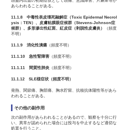
頭蓋内出血の初期症状として頭痛、意識障害、片麻痺等が
あらわれることがある。
11.1.8 中毒性表皮壊死融解症（Toxic Epidermal Necrol
ysis：TEN）、皮膚粘膜眼症候群（Stevens-Johnson症
候群）、多形滲出性紅斑、紅皮症（剥脱性皮膚炎）
（頻度
不明）
11.1.9 消化性潰瘍
（頻度不明）
11.1.10 急性腎障害
（頻度不明）
11.1.11 間質性肺炎
（頻度不明）
11.1.12 SLE様症状
（頻度不明）
発熱、関節痛、胸部痛、胸水貯留、抗核抗体陽性等があら
われることがある。
その他の副作用
次の副作用があらわれることがあるので、観察を十分に行
い、異常が認められた場合には投与を中止するなど適切な
処置を行うこと。