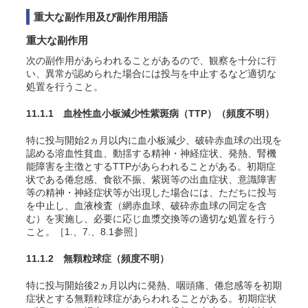
重大な副作用及び副作用用語
重大な副作用
次の副作用があらわれることがあるので、観察を十分に行
い、異常が認められた場合には投与を中止するなど適切な
処置を行うこと。
11.1.1 血栓性血小板減少性紫斑病（TTP）
（頻度不明）
特に投与開始2ヵ月以内に血小板減少、破砕赤血球の出現を
認める溶血性貧血、動揺する精神・神経症状、発熱、腎機
能障害を主徴とするTTPがあらわれることがある。初期症
状である倦怠感、食欲不振、紫斑等の出血症状、意識障害
等の精神・神経症状等が出現した場合には、ただちに投与
を中止し、血液検査（網赤血球、破砕赤血球の同定を含
む）を実施し、必要に応じ血漿交換等の適切な処置を行う
こと。［1.、7.、8.1参照］
11.1.2 無顆粒球症
（頻度不明）
特に投与開始後2ヵ月以内に発熱、咽頭痛、倦怠感等を初期
症状とする無顆粒球症があらわれることがある。初期症状