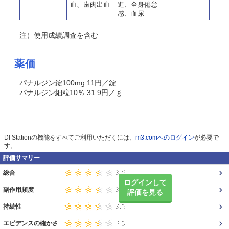
血、歯肉出血
進、全身倦怠
感、血尿
注）使用成績調査を含む
薬価
パナルジン錠100mg 11円／錠
パナルジン細粒10％ 31.9円／ｇ
DI Stationの機能をすべてご利用いただくには、
m3.comへのログイン
が必要で
す。
評価サマリー
総合
ログインして
副作用頻度
評価を見る
持続性
エビデンスの確かさ