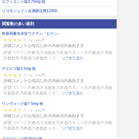
エフィエント錠3.75mg 他
リコモジュリン点滴静注用12800
閲覧数の多い薬剤
乾燥弱毒生水痘ワクチン「ビケン」
デエビゴ錠2.5mg 他
リンヴォック錠7.5mg 他
クービビック錠25mg 他