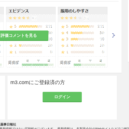
患者
、症状が悪化するおそれがある。
て評価コメントを見る
状が悪化するおそれがある。
り尿量が減少している患者
されているため、症状が悪化するおそれがある。
m3.comにご登録済の方
ログイン
りやすく、症状が悪化するおそれがある。
者
社薬事日報社
最新情報ではない可能性がございます。 最新情報は、各製薬会社のWebサイトなどでご確