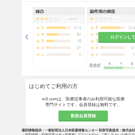
9.1 合併症・既往歴等のある
9.1.1 糖尿病の患者
血糖値が上昇することにより
ログインし
9.1.2 心不全の患者
循環血液量の増加により、症
9.1.3 閉塞性尿路疾患によ
水分、電解質等の排泄が障害
はじめてご利用の方
9.2 腎機能障害患者
m3.comは、医療従事者のみ利用可能な医療
水分、電解質の過剰投与に陥
専門サイトです。会員登録は無料です。
新規会員登録
9.3 肝機能障害患者
9.3.1 重篤な肝障害のある患
薬剤情報提供：一般財団法人日本医薬情報センター 剤形写真提供：株式会
・薬剤情報・剤形写真は月一回更新しておりますが、ご覧いただいた時点で