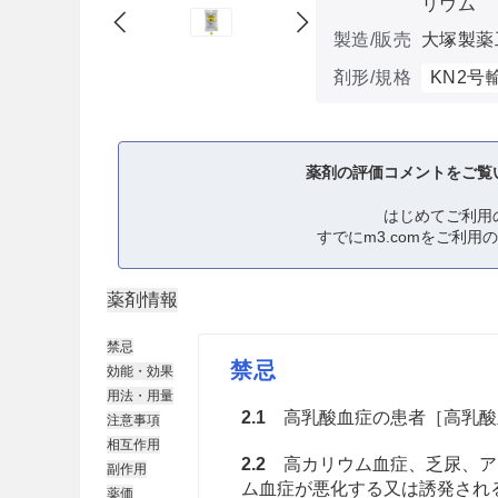
リウム
製造/販売
大塚製薬
剤形/規格
KN2号
薬剤の評価コメントをご覧
はじめてご利用
すでにm3.comをご利用
薬剤情報
禁忌
禁忌
効能・効果
用法・用量
2.1
高乳酸血症の患者［高乳酸
注意事項
相互作用
2.2
高カリウム血症、乏尿、ア
副作用
ム血症が悪化する又は誘発され
薬価