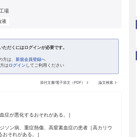
工場
輸液
いただくにはログインが必要です。
の方は、
新規会員登録
へ
の方は
ログイン
してご利用ください
添付文書/電子添文（PDF）
論文検索
血症が悪化するおそれがある。］
ジソン病、重症熱傷、高窒素血症の患者［高カリウ
るおそれがある。］