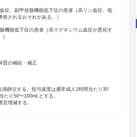
血症、副甲状腺機能低下症の患者［高リン血症、低
誘発されるおそれがある。］
腺機能低下症の患者［高マグネシウム血症が悪化す
。］
解質の補給・補正
Lを点滴静注する。投与速度は通常成人1時間当たり30
当たり50〜100mLとする。
適宜増減する。