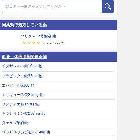
同薬効で処方している薬
ソリタ－T2号輸液 他
血液・体液用薬関連薬剤
イグザレルト錠10mg 他
プラビックス錠25mg 他
エパデールS300 他
エリキュース錠2.5mg 他
リクシアナ錠15mg 他
トランサミン錠250mg 他
タケルダ配合錠
プラザキサカプセル75mg 他