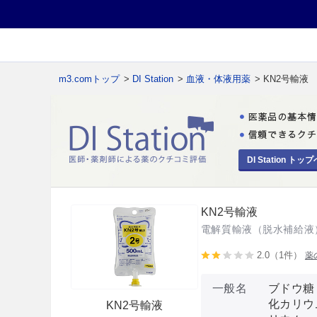
m3.comトップ
>
DI Station
>
血液・体液用薬
> KN2号輸液
DI Station トップ
KN2号輸液
電解質輸液（脱水補給液
2.0（1件）
薬
一般名
ブドウ糖
化カリウ
KN2号輸液