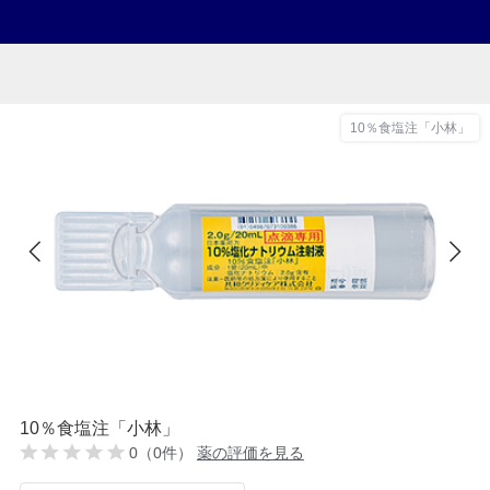
10％食塩注「小林」
10％食塩注「小林」
0（0件）
薬の評価を見る