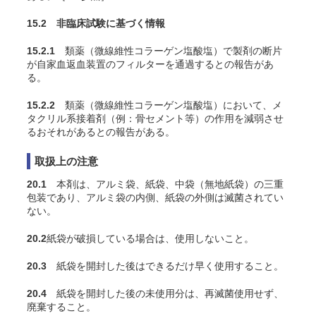
15.2 非臨床試験に基づく情報
15.2.1
類薬（微線維性コラーゲン塩酸塩）で製剤の断片
が自家血返血装置のフィルターを通過するとの報告があ
る。
15.2.2
類薬（微線維性コラーゲン塩酸塩）において、メ
タクリル系接着剤（例：骨セメント等）の作用を減弱させ
るおそれがあるとの報告がある。
取扱上の注意
20.1
本剤は、アルミ袋、紙袋、中袋（無地紙袋）の三重
包装であり、アルミ袋の内側、紙袋の外側は滅菌されてい
ない。
20.2
紙袋が破損している場合は、使用しないこと。
20.3
紙袋を開封した後はできるだけ早く使用すること。
20.4
紙袋を開封した後の未使用分は、再滅菌使用せず、
廃棄すること。