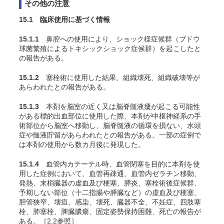
その他の注意
15.1 臨床使用に基づく情報
15.1.1
鼻腔への使用により、ショック様症候群（ブドウ
球菌繁殖によるトキシックショック症候群）を起こしたと
の報告がある。
15.1.2
塞栓術に使用した結果、組織壊死、組織破壊等が
あらわれたとの報告がある。
15.1.3
本剤を脳室の近く又は脳脊髄液瘻が起こる可能性
がある標的出血部位に使用した際、本剤が中枢神経系の手
術部位から脳室へ移動し、脳脊髄液の循環を損ない、水頭
症や髄液貯留があらわれたとの報告がある。一部の症例で
は本剤の使用から数カ月後に発現した。
15.1.4
血管内カテーテル時、血管閉塞を目的に本剤を使
用した症例において、血管再疎通、血管内ゼラチン移動、
発熱、末梢臓器の虚血及び梗塞、膵炎、塞栓術後症候群、
予期しない部位（十二指腸や膵臓など）の虚血及び梗塞、
胆管狭窄
、壊疽、感染、壊死、臓器不全、不妊症、四肢塞
栓、肺塞栓、脾臓膿瘍、固定姿勢保持困難、死亡の報告が
ある。［2.2参照］