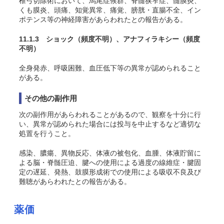
椎弓切除術において、馬尾症候群、脊髄狭窄症、髄膜炎、
くも膜炎、頭痛、知覚異常、痛覚、膀胱・直腸不全、イン
ポテンス等の神経障害があらわれたとの報告がある。
11.1.3 ショック
（頻度不明）
、アナフィラキシー
（頻度
不明）
全身発赤、呼吸困難、血圧低下等の異常が認められること
がある。
その他の副作用
次の副作用があらわれることがあるので、観察を十分に行
い、異常が認められた場合には投与を中止するなど適切な
処置を行うこと。
感染、膿瘍、異物反応、体液の被包化、血腫、体液貯留に
よる脳・脊髄圧迫、腱への使用による過度の線維症・腱固
定の遅延、発熱、鼓膜形成術での使用による吸収不良及び
難聴があらわれたとの報告がある。
薬価