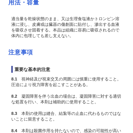
用法・容量
適当量を乾燥状態のまま、又は生理食塩液かトロンビン溶
液に浸し、皮膚或は臓器の傷創面に貼付し、滲出する血液
を吸収させ固着する。本品は組織に容易に吸収されるので
体内に包埋しても差し支えない。
注意事項
重要な基本的注意
8.1
視神経及び視束交叉の周囲には慎重に使用すること。
圧迫により視力障害を起こすことがある。
8.2
凝固障害を伴う出血の場合は、凝固障害に対する適切
な処置を行い、本剤は補助的に使用すること。
8.3
本剤の使用は縫合、結紮等の止血に代わるものではな
いことに留意すること。
8.4
本剤は殺菌作用を持たないので、感染の可能性が高い