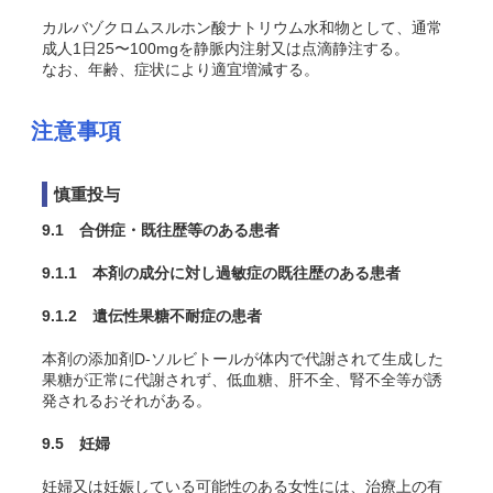
カルバゾクロムスルホン酸ナトリウム水和物として、通常
成人1日25〜100mgを静脈内注射又は点滴静注する。
なお、年齢、症状により適宜増減する。
注意事項
慎重投与
9.1 合併症・既往歴等のある患者
9.1.1 本剤の成分に対し過敏症の既往歴のある患者
9.1.2 遺伝性果糖不耐症の患者
本剤の添加剤D-ソルビトールが体内で代謝されて生成した
果糖が正常に代謝されず、低血糖、肝不全、腎不全等が誘
発されるおそれがある。
9.5 妊婦
妊婦又は妊娠している可能性のある女性には、治療上の有