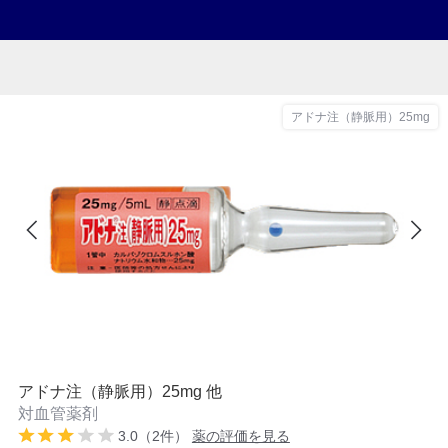
アドナ注（静脈用）25mg
アドナ注（静脈用）25mg 他
対血管薬剤
3.0（2件）
薬の評価を見る