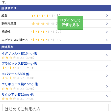
す。
評価サマリー
総合
ログインして
副作用頻度
評価を見る
持続性
エビデンスの確かさ
関連薬剤
イグザレルト錠10mg 他
プラビックス錠25mg 他
エパデールS300 他
エリキュース錠2.5mg 他
リクシアナ錠15mg 他
はじめてご利用の方