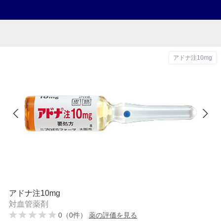
アドナ注10mg
アドナ注10mg
対血管薬剤
0（0件）
薬の評価を見る