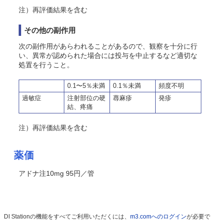
注）再評価結果を含む
その他の副作用
次の副作用があらわれることがあるので、観察を十分に行
い、異常が認められた場合には投与を中止するなど適切な
処置を行うこと。
0.1〜5％未満
0.1％未満
頻度不明
過敏症
注射部位の硬
蕁麻疹
発疹
結、疼痛
注）再評価結果を含む
薬価
アドナ注10mg 95円／管
DI Stationの機能をすべてご利用いただくには、
m3.comへのログイン
が必要で