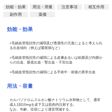
効能・効果
用法・用量
注意事項
相互作用
副作用
薬価
効能・効果
○毛細血管抵抗性の減弱及び透過性の亢進によると考えられ
る出血傾向（例えば紫斑病など）
○毛細血管抵抗性の減弱による皮膚あるいは粘膜及び内膜か
らの出血、眼底出血・腎出血・子宮出血
○毛細血管抵抗性の減弱による手術中・術後の異常出血
用法・容量
カルバゾクロムスルホン酸ナトリウム水和物として、通常
成人1回10mgを皮下又は筋肉内注射する。
なお、年齢、症状により適宜増減する。