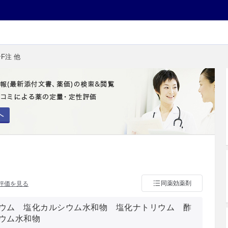
F注 他
へ
同薬効薬剤
評価を見る
ウム 塩化カルシウム水和物 塩化ナトリウム 酢
ウム水和物