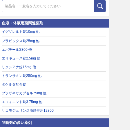
血液・体液用薬関連薬剤
イグザレルト錠10mg 他
プラビックス錠25mg 他
エパデールS300 他
エリキュース錠2.5mg 他
リクシアナ錠15mg 他
トランサミン錠250mg 他
タケルダ配合錠
プラザキサカプセル75mg 他
エフィエント錠3.75mg 他
リコモジュリン点滴静注用12800
閲覧数の多い薬剤