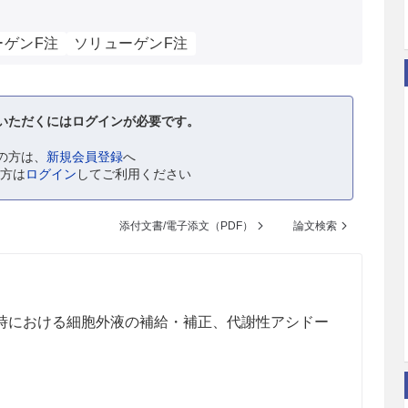
ーゲンF注
ソリューゲンF注
いただくにはログインが必要です。
の方は、
新規会員登録
へ
の方は
ログイン
してご利用ください
添付文書/電子添文（PDF）
論文検索
時における細胞外液の補給・補正、代謝性アシドー