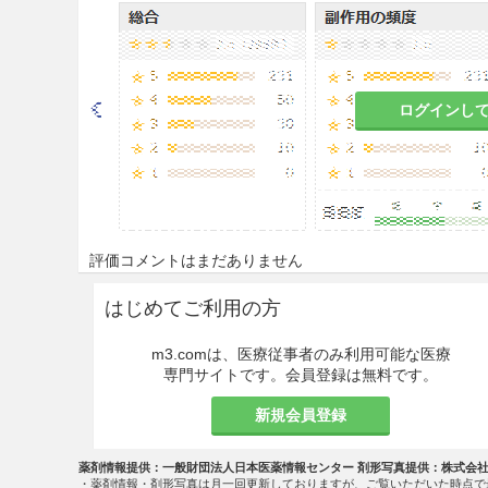
水分、電解質等の排泄が障害
9.2 腎機能障害患者
水分、電解質の過剰投与に陥
ログインし
9.5 妊婦
妊婦又は妊娠している可能性
と判断される場合にのみ投与
9.6 授乳婦
評価コメントはまだありません
治療上の有益性及び母乳栄養
はじめてご利用の方
こと。
m3.comは、医療従事者のみ利用可能な医療
9.7 小児等
専門サイトです。会員登録は無料です。
新規会員登録
低出生体重児、新生児を対象
施していない。
薬剤情報提供：一般財団法人日本医薬情報センター 剤形写真提供：株式会
・薬剤情報・剤形写真は月一回更新しておりますが、ご覧いただいた時点で