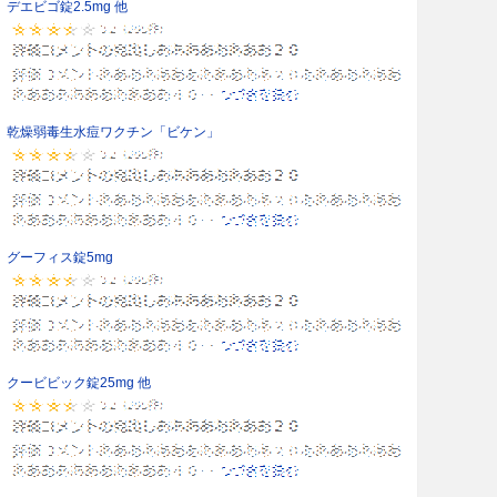
デエビゴ錠2.5mg 他
乾燥弱毒生水痘ワクチン「ビケン」
グーフィス錠5mg
クービビック錠25mg 他