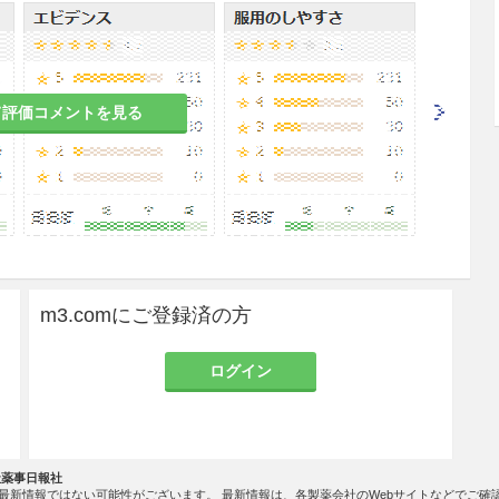
されているため、症状が悪化するおそれがある。
りやすく、症状が悪化するおそれがある。
て評価コメントを見る
のある女性には、治療上の有益性が危険性を上回る
すること。
の有益性を考慮し、授乳の継続又は中止を検討する
m3.comにご登録済の方
ログイン
とした有効性及び安全性を指標とした臨床試験は実
社薬事日報社
最新情報ではない可能性がございます。 最新情報は、各製薬会社のWebサイトなどでご確