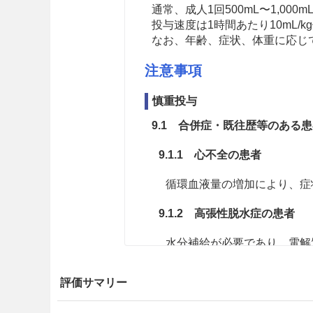
通常、成人1回500mL〜1,00
投与速度は1時間あたり10mL/
なお、年齢、症状、体重に応じ
注意事項
慎重投与
9.1 合併症・既往歴等のある
9.1.1 心不全の患者
循環血液量の増加により、症
9.1.2 高張性脱水症の患者
水分補給が必要であり、電解
ある。
評価サマリー
9.1.3 閉塞性尿路疾患によ