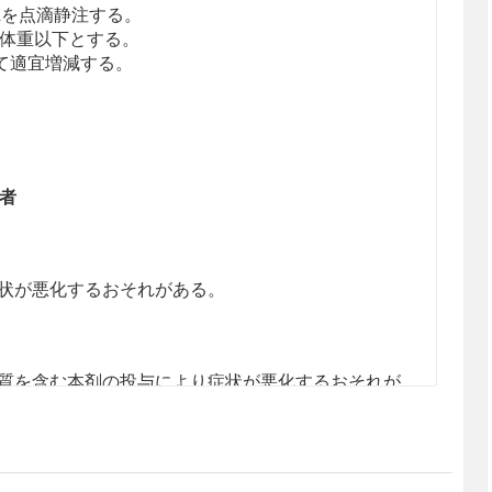
0mLを点滴静注する。
kg体重以下とする。
て適宜増減する。
患者
状が悪化するおそれがある。
質を含む本剤の投与により症状が悪化するおそれが
り尿量が減少している患者