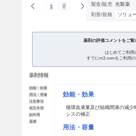
製造/販売
光製薬
剤形/規格
ソリュ
薬剤の評価コメントをご覧
はじめてご利用
すでにm3.comをご利用
薬剤情報
効能・効果
効能・効果
用法・用量
注意事項
循環血液量及び組織間液の減少
相互作用
シスの補正
副作用
薬価
用法・容量