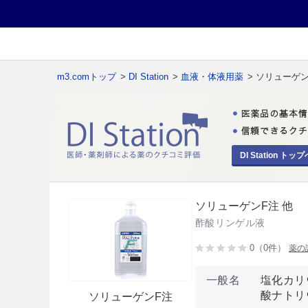
m3.comトップ
>
DI Station
>
血液・体液用薬
> ソリューゲン
DI Station トップ
ソリューゲンF注 他
酢酸リンゲル液
0（0件）
薬の
一般名
塩化カリ
酸ナトリ
ソリューゲンF注