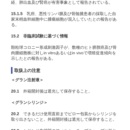
経、肺出血及び腎癌が有害事象として報告されている。
15.1.5
乳癌、悪性リンパ腫及び骨髄腫患者の採取した自
家末梢血幹細胞中に腫瘍細胞が混入していたとの報告があ
る。
15.2 非臨床試験に基づく情報
顆粒球コロニー形成刺激因子が、数種のヒト膀胱癌及び骨
肉腫細胞株に対し
in vitro
あるいは
in vivo
で増殖促進傾向を
示したとの報告がある。
取扱上の注意
＜グラン注射液＞
20.1
外箱開封後は遮光して保存すること。
＜グランシリンジ＞
20.2
できるだけ使用直前までピロー包装からシリンジを
取り出さないこと。外箱開封後は遮光して保存すること。