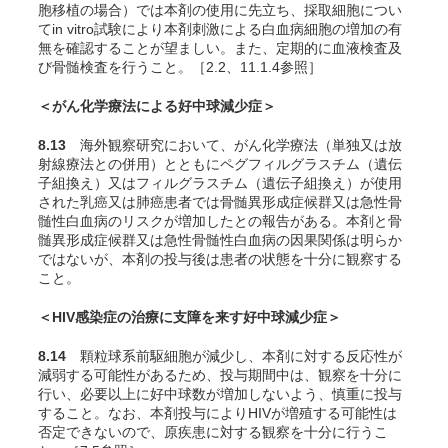
胞移植の場合）では本剤の使用に先立ち、採取細胞につい
て
in vitro
試験により本剤刺激による白血病細胞の増加の有
無を確認することが望ましい。また、定期的に血液検査及
び骨髄検査を行うこと。［2.2、11.1.4参照］
＜がん化学療法による好中球減少症＞
8.13
海外観察研究において、がん化学療法（単独又は放
射線療法との併用）とともにペグフィルグラスチム（遺伝
子組換え）又はフィルグラスチム（遺伝子組換え）が使用
された乳癌又は肺癌患者では骨髄異形成症候群又は急性骨
髄性白血病のリスクが増加したとの報告がある
。本剤と骨
髄異形成症候群又は急性骨髄性白血病の因果関係は明らか
ではないが、本剤の投与後は患者の状態を十分に観察する
こと。
＜HIV感染症の治療に支障を来す好中球減少症＞
8.14
顆粒球系前駆細胞が減少し、本剤に対する反応性が
減弱する可能性があるため、投与期間中は、観察を十分に
行い、必要以上に好中球数が増加しないよう、慎重に投与
すること。なお、本剤投与によりHIVが増殖する可能性は
否定できないので、原疾患に対する観察を十分に行うこ