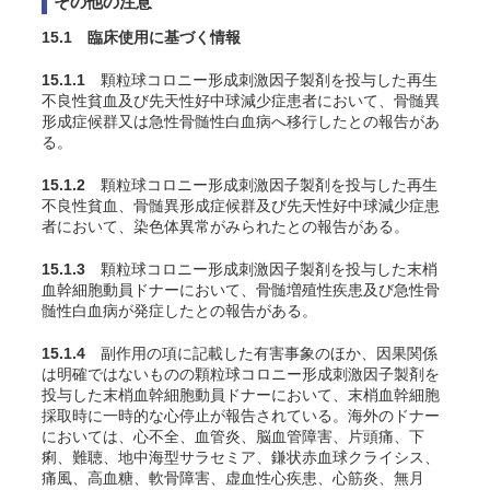
その他の注意
15.1 臨床使用に基づく情報
15.1.1
顆粒球コロニー形成刺激因子製剤を投与した再生
不良性貧血及び先天性好中球減少症患者において、骨髄異
形成症候群又は急性骨髄性白血病へ移行したとの報告があ
る。
15.1.2
顆粒球コロニー形成刺激因子製剤を投与した再生
不良性貧血、骨髄異形成症候群及び先天性好中球減少症患
者において、染色体異常がみられたとの報告がある。
15.1.3
顆粒球コロニー形成刺激因子製剤を投与した末梢
血幹細胞動員ドナーにおいて、骨髄増殖性疾患及び急性骨
髄性白血病が発症したとの報告がある。
15.1.4
副作用の項に記載した有害事象のほか、因果関係
は明確ではないものの顆粒球コロニー形成刺激因子製剤を
投与した末梢血幹細胞動員ドナーにおいて、末梢血幹細胞
採取時に一時的な心停止が報告されている。海外のドナー
においては、心不全、血管炎、脳血管障害、片頭痛、下
痢、難聴、地中海型サラセミア、鎌状赤血球クライシス、
痛風、高血糖、軟骨障害、虚血性心疾患、心筋炎、無月