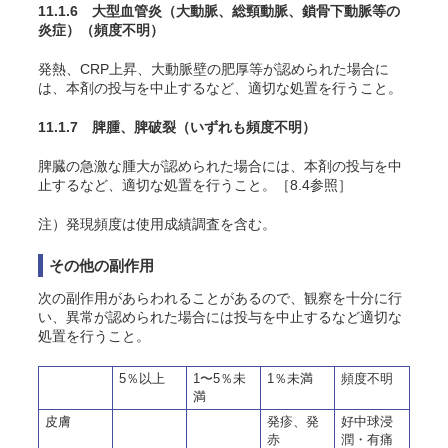
11.1.6 大型血管炎（大動脈、総頸動脈、鎖骨下動脈等の
炎症）
（頻度不明）
発熱、CRP上昇、大動脈壁の肥厚等が認められた場合に
は、本剤の投与を中止するなど、適切な処置を行うこと。
11.1.7 脾腫、脾破裂
（いずれも頻度不明）
脾臓の急激な腫大が認められた場合には、本剤の投与を中
止するなど、適切な処置を行うこと。［8.4参照］
注）発現頻度は使用成績調査を含む。
その他の副作用
次の副作用があらわれることがあるので、観察を十分に行
い、異常が認められた場合には投与を中止するなど適切な
処置を行うこと。
5％以上
1〜5％未
1％未満
頻度不明
満
皮膚
発疹、発
好中球浸
赤
潤・有痛