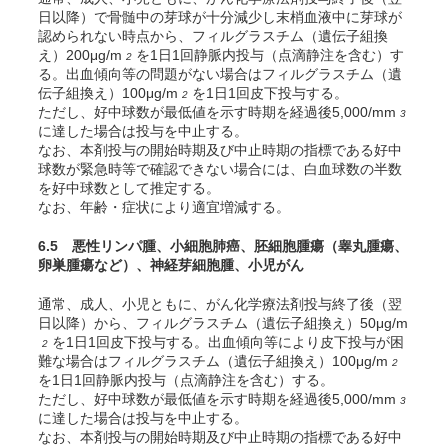
日以降）で骨髄中の芽球が十分減少し末梢血液中に芽球が
認められない時点から、フィルグラスチム（遺伝子組換
え）200μg/m
を1日1回静脈内投与（点滴静注を含む）す
2
る。出血傾向等の問題がない場合はフィルグラスチム（遺
伝子組換え）100μg/m
を1日1回皮下投与する。
2
ただし、好中球数が最低値を示す時期を経過後5,000/mm
3
に達した場合は投与を中止する。
なお、本剤投与の開始時期及び中止時期の指標である好中
球数が緊急時等で確認できない場合には、白血球数の半数
を好中球数として推定する。
なお、年齢・症状により適宜増減する。
6.5 悪性リンパ腫、小細胞肺癌、胚細胞腫瘍（睾丸腫瘍、
卵巣腫瘍など）、神経芽細胞腫、小児がん
通常、成人、小児ともに、がん化学療法剤投与終了後（翌
日以降）から、フィルグラスチム（遺伝子組換え）50μg/m
を1日1回皮下投与する。出血傾向等により皮下投与が困
2
難な場合はフィルグラスチム（遺伝子組換え）100μg/m
2
を1日1回静脈内投与（点滴静注を含む）する。
ただし、好中球数が最低値を示す時期を経過後5,000/mm
3
に達した場合は投与を中止する。
なお、本剤投与の開始時期及び中止時期の指標である好中