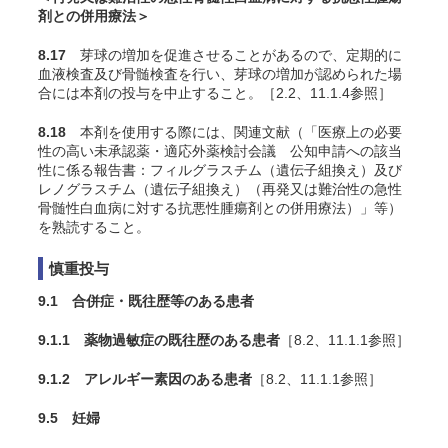
剤との併用療法＞
8.17
芽球の増加を促進させることがあるので、定期的に
血液検査及び骨髄検査を行い、芽球の増加が認められた場
合には本剤の投与を中止すること。［2.2、11.1.4参照］
8.18
本剤を使用する際には、関連文献（「医療上の必要
性の高い未承認薬・適応外薬検討会議 公知申請への該当
性に係る報告書：フィルグラスチム（遺伝子組換え）及び
レノグラスチム（遺伝子組換え）（再発又は難治性の急性
骨髄性白血病に対する抗悪性腫瘍剤との併用療法）」
等）
を熟読すること。
慎重投与
9.1 合併症・既往歴等のある患者
9.1.1 薬物過敏症の既往歴のある患者
［8.2、11.1.1参照］
9.1.2 アレルギー素因のある患者
［8.2、11.1.1参照］
9.5 妊婦