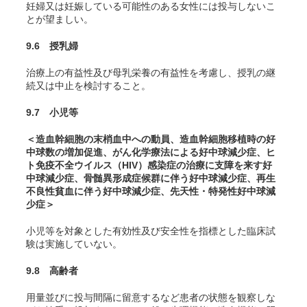
妊婦又は妊娠している可能性のある女性には投与しないこ
とが望ましい。
9.6 授乳婦
治療上の有益性及び母乳栄養の有益性を考慮し、授乳の継
続又は中止を検討すること。
9.7 小児等
＜造血幹細胞の末梢血中への動員、造血幹細胞移植時の好
中球数の増加促進、がん化学療法による好中球減少症、ヒ
ト免疫不全ウイルス（HIV）感染症の治療に支障を来す好
中球減少症、骨髄異形成症候群に伴う好中球減少症、再生
不良性貧血に伴う好中球減少症、先天性・特発性好中球減
少症＞
小児等を対象とした有効性及び安全性を指標とした臨床試
験は実施していない。
9.8 高齢者
用量並びに投与間隔に留意するなど患者の状態を観察しな