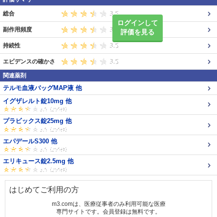
総合
ログインして
副作用頻度
評価を見る
持続性
エビデンスの確かさ
関連薬剤
テルモ血液バッグMAP液 他
イグザレルト錠10mg 他
プラビックス錠25mg 他
エパデールS300 他
エリキュース錠2.5mg 他
はじめてご利用の方
m3.comは、医療従事者のみ利用可能な医療
専門サイトです。会員登録は無料です。