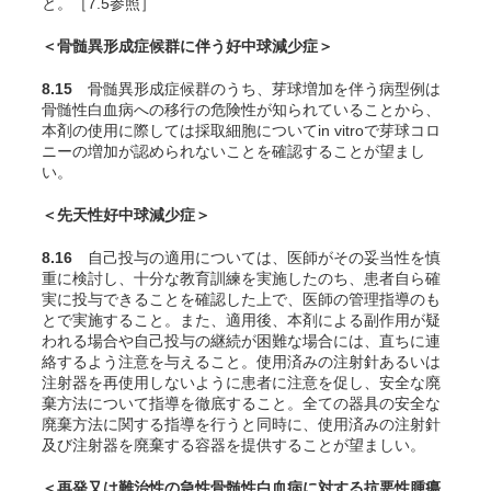
と。［7.5参照］
＜骨髄異形成症候群に伴う好中球減少症＞
8.15
骨髄異形成症候群のうち、芽球増加を伴う病型例は
骨髄性白血病への移行の危険性が知られていることから、
本剤の使用に際しては採取細胞について
in vitro
で芽球コロ
ニーの増加が認められないことを確認することが望まし
い。
＜先天性好中球減少症＞
8.16
自己投与の適用については、医師がその妥当性を慎
重に検討し、十分な教育訓練を実施したのち、患者自ら確
実に投与できることを確認した上で、医師の管理指導のも
とで実施すること。また、適用後、本剤による副作用が疑
われる場合や自己投与の継続が困難な場合には、直ちに連
絡するよう注意を与えること。使用済みの注射針あるいは
注射器を再使用しないように患者に注意を促し、安全な廃
棄方法について指導を徹底すること。全ての器具の安全な
廃棄方法に関する指導を行うと同時に、使用済みの注射針
及び注射器を廃棄する容器を提供することが望ましい。
＜再発又は難治性の急性骨髄性白血病に対する抗悪性腫瘍