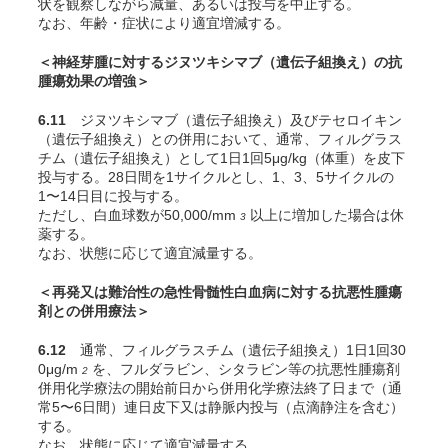
状を観察しながら減量、あるいは投与を中止する。
なお、年齢・症状により適宜増減する。
＜神経芽腫に対するジヌツキシマブ（遺伝子組換え）の抗
腫瘍効果の増強＞
6.11
ジヌツキシマブ（遺伝子組換え）及びテセロイキン
（遺伝子組換え）との併用において、通常、フィルグラス
チム（遺伝子組換え）として1日1回5μg/kg（体重）を皮下
投与する。28日間を1サイクルとし、1、3、5サイクルの
1〜14日目に投与する。
ただし、白血球数が50,000/mm
以上に増加した場合は休
3
薬する。
なお、状態に応じて適宜減量する。
＜再発又は難治性の急性骨髄性白血病に対する抗悪性腫瘍
剤との併用療法＞
6.12
通常、フィルグラスチム（遺伝子組換え）1日1回30
0μg/m
を、フルダラビン、シタラビン等の抗悪性腫瘍剤
2
併用化学療法の開始前日から併用化学療法終了日まで（通
常5〜6日間）連日皮下又は静脈内投与（点滴静注を含む）
する。
なお、状態に応じて適宜減量する。