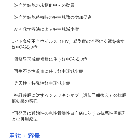
○造血幹細胞の末梢血中への動員
○造血幹細胞移植時の好中球数の増加促進
○がん化学療法による好中球減少症
○ヒト免疫不全ウイルス（HIV）感染症の治療に支障を来す
好中球減少症
○骨髄異形成症候群に伴う好中球減少症
○再生不良性貧血に伴う好中球減少症
○先天性・特発性好中球減少症
○神経芽腫に対するジヌツキシマブ（遺伝子組換え）の抗腫
瘍効果の増強
○再発又は難治性の急性骨髄性白血病に対する抗悪性腫瘍剤
との併用療法
用法・容量