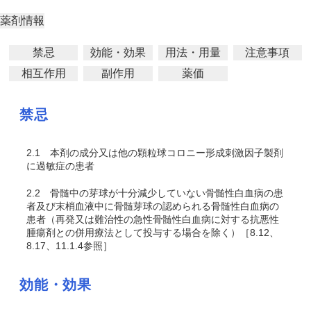
薬剤情報
禁忌
効能・効果
用法・用量
注意事項
相互作用
副作用
薬価
禁忌
2.1
本剤の成分又は他の顆粒球コロニー形成刺激因子製剤
に過敏症の患者
2.2
骨髄中の芽球が十分減少していない骨髄性白血病の患
者及び末梢血液中に骨髄芽球の認められる骨髄性白血病の
患者（再発又は難治性の急性骨髄性白血病に対する抗悪性
腫瘍剤との併用療法として投与する場合を除く）［8.12、
8.17、11.1.4参照］
効能・効果