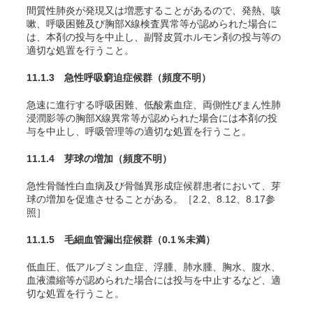
間質性肺炎が発現又は増悪することがあるので、発熱、咳
嗽、呼吸困難及び胸部X線検査異常等が認められた場合に
は、本剤の投与を中止し、副腎皮質ホルモン剤の投与等の
適切な処置を行うこと。
11.1.3 急性呼吸窮迫症候群
（頻度不明）
急速に進行する呼吸困難、低酸素血症、両側性びまん性肺
浸潤影等の胸部X線異常等が認められた場合には本剤の投
与を中止し、呼吸管理等の適切な処置を行うこと。
11.1.4 芽球の増加
（頻度不明）
急性骨髄性白血病及び骨髄異形成症候群患者において、芽
球の増加を促進させることがある。［2.2、8.12、8.17参
照］
11.1.5 毛細血管漏出症候群
（0.1％未満）
低血圧、低アルブミン血症、浮腫、肺水腫、胸水、腹水、
血液濃縮等が認められた場合には投与を中止するなど、適
切な処置を行うこと。