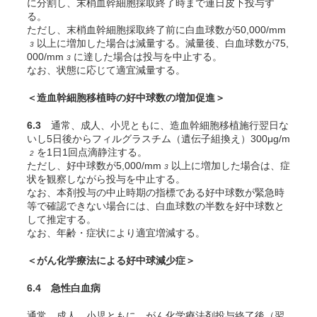
に分割し、末梢血幹細胞採取終了時まで連日皮下投与す
る。
ただし、末梢血幹細胞採取終了前に白血球数が50,000/mm
以上に増加した場合は減量する。減量後、白血球数が75,
3
000/mm
に達した場合は投与を中止する。
3
なお、状態に応じて適宜減量する。
＜造血幹細胞移植時の好中球数の増加促進＞
6.3
通常、成人、小児ともに、造血幹細胞移植施行翌日な
いし5日後からフィルグラスチム（遺伝子組換え）300μg/m
を1日1回点滴静注する。
2
ただし、好中球数が5,000/mm
以上に増加した場合は、症
3
状を観察しながら投与を中止する。
なお、本剤投与の中止時期の指標である好中球数が緊急時
等で確認できない場合には、白血球数の半数を好中球数と
して推定する。
なお、年齢・症状により適宜増減する。
＜がん化学療法による好中球減少症＞
6.4 急性白血病
通常、成人、小児ともに、がん化学療法剤投与終了後（翌