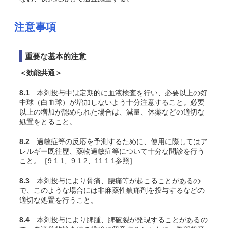
注意事項
重要な基本的注意
＜効能共通＞
8.1
本剤投与中は定期的に血液検査を行い、必要以上の好
中球（白血球）が増加しないよう十分注意すること。必要
以上の増加が認められた場合は、減量、休薬などの適切な
処置をとること。
8.2
過敏症等の反応を予測するために、使用に際してはア
レルギー既往歴、薬物過敏症等について十分な問診を行う
こと。［9.1.1、9.1.2、11.1.1参照］
8.3
本剤投与により骨痛、腰痛等が起こることがあるの
で、このような場合には非麻薬性鎮痛剤を投与するなどの
適切な処置を行うこと。
8.4
本剤投与により脾腫、脾破裂が発現することがあるの