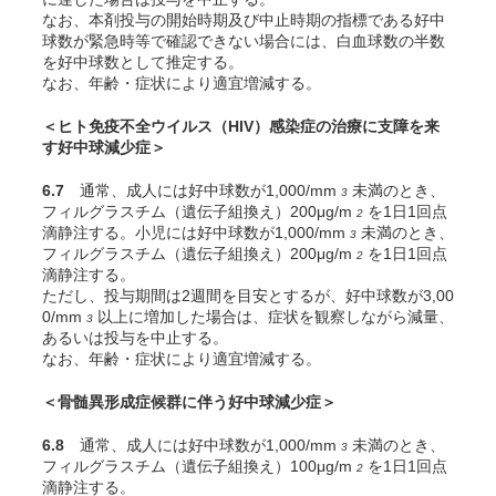
なお、本剤投与の開始時期及び中止時期の指標である好中
球数が緊急時等で確認できない場合には、白血球数の半数
を好中球数として推定する。
なお、年齢・症状により適宜増減する。
＜ヒト免疫不全ウイルス（HIV）感染症の治療に支障を来
す好中球減少症＞
6.7
通常、成人には好中球数が1,000/mm
未満のとき、
3
フィルグラスチム（遺伝子組換え）200μg/m
を1日1回点
2
滴静注する。小児には好中球数が1,000/mm
未満のとき、
3
フィルグラスチム（遺伝子組換え）200μg/m
を1日1回点
2
滴静注する。
ただし、投与期間は2週間を目安とするが、好中球数が3,00
0/mm
以上に増加した場合は、症状を観察しながら減量、
3
あるいは投与を中止する。
なお、年齢・症状により適宜増減する。
＜骨髄異形成症候群に伴う好中球減少症＞
6.8
通常、成人には好中球数が1,000/mm
未満のとき、
3
フィルグラスチム（遺伝子組換え）100μg/m
を1日1回点
2
滴静注する。