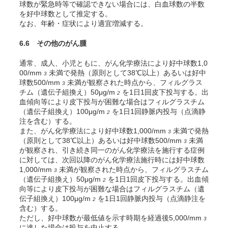
球数が緊急時等で確認できない場合には、白血球数の半数
を好中球数として推定する。
なお、年齢・症状により適宜増減する。
6.6 その他のがん腫
通常、成人、小児ともに、がん化学療法により好中球数1,0
00/mm
未満で発熱（原則として38℃以上）あるいは好中
3
球数500/mm
未満が観察された時点から、フィルグラス
3
チム（遺伝子組換え）50μg/m
を1日1回皮下投与する。出
2
血傾向等により皮下投与が困難な場合はフィルグラスチム
（遺伝子組換え）100μg/m
を1日1回静脈内投与（点滴静
2
注を含む）する。
また、がん化学療法により好中球数1,000/mm
未満で発熱
3
（原則として38℃以上）あるいは好中球数500/mm
未満
3
が観察され、引き続き同一のがん化学療法を施行する症例
に対しては、次回以降のがん化学療法施行時には好中球数
1,000/mm
未満が観察された時点から、フィルグラスチム
3
（遺伝子組換え）50μg/m
を1日1回皮下投与する。出血傾
2
向等により皮下投与が困難な場合はフィルグラスチム（遺
伝子組換え）100μg/m
を1日1回静脈内投与（点滴静注を
2
含む）する。
ただし、好中球数が最低値を示す時期を経過後5,000/mm
3
に達した場合は投与を中止する。