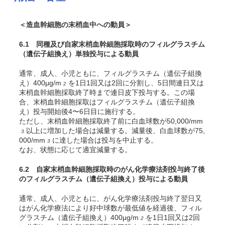
＜造血幹細胞の末梢血中への動員＞
6.1 同種及び自家末梢血幹細胞採取時のフィルグラスチム
（遺伝子組換え）単独投与による動員
通常、成人、小児ともに、フィルグラスチム（遺伝子組換
え）400μg/m
を1日1回又は2回に分割し、5日間連日又は
2
末梢血幹細胞採取終了時まで連日皮下投与する。この場
合、末梢血幹細胞採取はフィルグラスチム（遺伝子組換
え）投与開始後4〜6日目に施行する。
ただし、末梢血幹細胞採取終了前に白血球数が50,000/mm
以上に増加した場合は減量する。減量後、白血球数が75,
3
000/mm
に達した場合は投与を中止する。
3
なお、状態に応じて適宜減量する。
6.2 自家末梢血幹細胞採取時のがん化学療法剤投与終了後
のフィルグラスチム（遺伝子組換え）投与による動員
通常、成人、小児ともに、がん化学療法剤投与終了翌日又
はがん化学療法により好中球数が最低値を経過後、フィル
グラスチム（遺伝子組換え）400μg/m
を1日1回又は2回
2