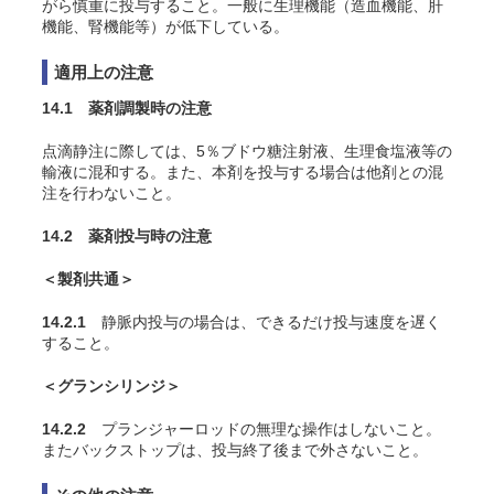
がら慎重に投与すること。一般に生理機能（造血機能、肝
機能、腎機能等）が低下している。
適用上の注意
14.1 薬剤調製時の注意
点滴静注に際しては、5％ブドウ糖注射液、生理食塩液等の
輸液に混和する。また、本剤を投与する場合は他剤との混
注を行わないこと。
14.2 薬剤投与時の注意
＜製剤共通＞
14.2.1
静脈内投与の場合は、できるだけ投与速度を遅く
すること。
＜グランシリンジ＞
14.2.2
プランジャーロッドの無理な操作はしないこと。
またバックストップは、投与終了後まで外さないこと。