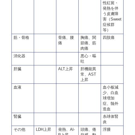
性紅斑・
発熱を伴
う皮膚障
害（Sweet
症候群
等）
筋・骨格
骨痛、腰
胸痛、関
四肢痛
痛
節痛、筋
肉痛
消化器
悪心・嘔
吐
肝臓
ALT上昇
肝機能異
常、AST
上昇
血液
血小板減
少、白血
球増加
症、髄外
造血
腎臓
糸球体腎
炎
その他
LDH上昇
発熱、Al-
頭痛、倦
浮腫
P上昇
怠感、動