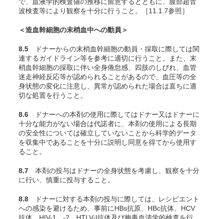
で、血液学的検査値の推移に留意するとともに、腹部超音
波検査等により観察を十分に行うこと。［11.1.7参照］
＜造血幹細胞の末梢血中への動員＞
8.5
ドナーからの末梢血幹細胞の動員・採取に際しては関
連するガイドライン等を参考に適切に行うこと。また、末
梢血幹細胞の採取に伴い全身倦怠感、四肢のしびれ、血管
迷走神経反応等が認められることがあるので、血圧等の全
身状態の変化に注意し、異常が認められた場合は直ちに適
切な処置を行うこと。
8.6
ドナーへの本剤の使用に際してはドナー又はドナーに
十分な能力がない場合は代諾者に、本剤の使用による長期
の安全性については確立していないことから科学的データ
を収集中であることを十分に説明し同意を得てから使用す
ること。
8.7
本剤の投与はドナーの全身状態を考慮し、観察を十分
に行い、慎重に投与すること。
8.8
ドナーに対する本剤の投与に際しては、レシピエント
への感染を避けるため、事前にHBs抗原、HBc抗体、HCV
抗体、HIV-1、-2、HTLV-I抗体及び梅毒血清学的検査を行