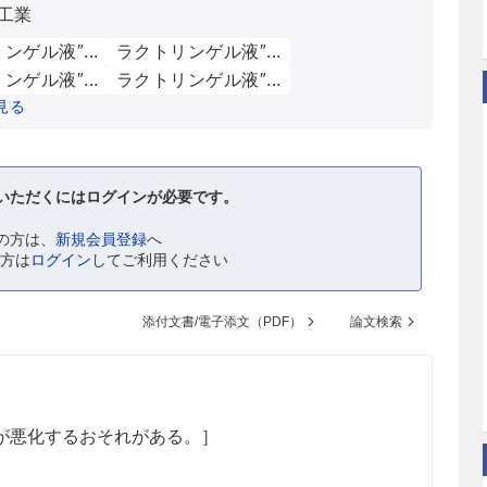
工業
ンゲル液″...
ラクトリンゲル液″...
ンゲル液″...
ラクトリンゲル液″...
見る
いただくにはログインが必要です。
の方は、
新規会員登録
へ
の方は
ログイン
してご利用ください
添付文書/電子添文（PDF）
論文検索
が悪化するおそれがある。］