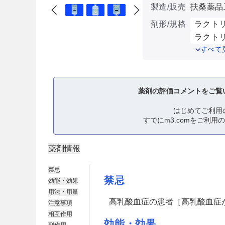
製造/販売
扶桑薬品
剤形/規格
ラクトリ
ラクトリ
すべて
薬剤の評価コメントをご覧
はじめてご利用
すでにm3.comをご利用
薬剤情報
禁忌
禁忌
効能・効果
用法・用量
高乳酸血症の患者［高乳酸血症
注意事項
相互作用
効能・効果
副作用