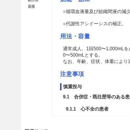
薬価
○循環血液量及び組織間液の減
○代謝性アシドーシスの補正。
用法・容量
通常成人、1回500〜1,000
0〜500mLとする。
なお、年齢、症状、体重により
注意事項
慎重投与
9.1 合併症・既往歴等のある
9.1.1 心不全の患者
循環血液量の増加により、症