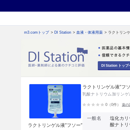
m3.comトップ
>
DI Station
>
血液・体液用薬
> ラクトリンゲ
DI Station トップ
ラクトリンゲル液″フソ
乳酸ナトリウム加リンゲ
0（0件）
薬の
一般名
塩化カリ
酸ナトリ
ラクトリンゲル液″フソー″