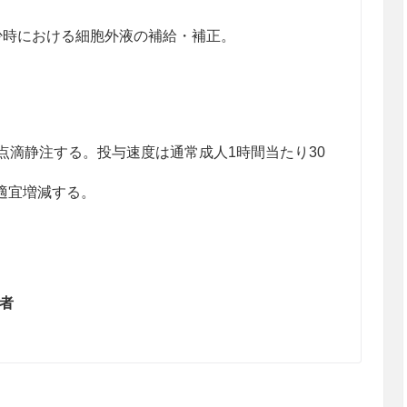
少時における細胞外液の補給・補正。
mLを点滴静注する。投与速度は通常成人1時間当たり30
適宜増減する。
患者
状が悪化するおそれがある。