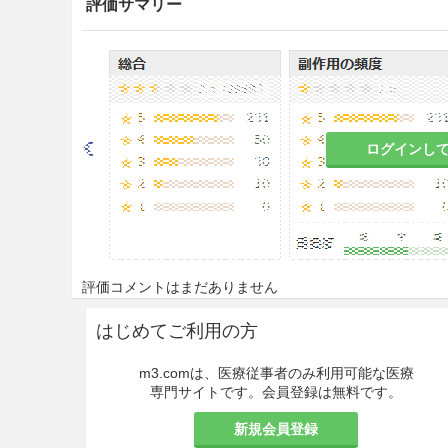
評価サマリー
9.1.2 高張性脱水症の患者
水分補給が必要であり、電解
ある。
9.1.3 閉塞性尿路疾患によ
ログインし
水分、電解質等の排泄が障害
9.2 腎機能障害患者
水分、電解質の過剰投与に陥
9.3 肝機能障害患者
評価コメントはまだありません
9.3.1 重篤な肝障害のある患
はじめてご利用の方
水分、電解質代謝異常、高乳
m3.comは、医療従事者のみ利用可能な医療
専門サイトです。会員登録は無料です。
9.5 妊婦
新規会員登録