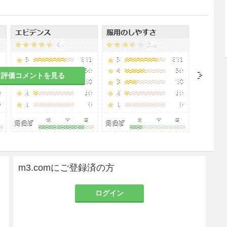
質を含む本剤の投与により症状が悪化するおそれが
り尿量が減少している患者
て評価コメントを見る
されているため、症状が悪化するおそれがある。
りやすく、症状が悪化するおそれがある。
者
m3.comにご登録済の方
酸血症が悪化する又は誘発されるおそれがある。
ログイン