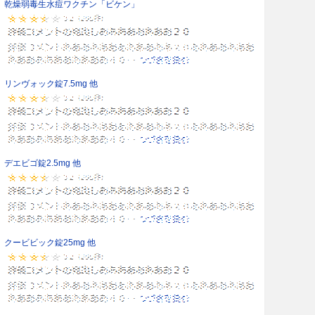
乾燥弱毒生水痘ワクチン「ビケン」
リンヴォック錠7.5mg 他
デエビゴ錠2.5mg 他
クービビック錠25mg 他