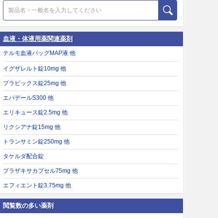
血液・体液用薬関連薬剤
テルモ血液バッグMAP液 他
イグザレルト錠10mg 他
プラビックス錠25mg 他
エパデールS300 他
エリキュース錠2.5mg 他
リクシアナ錠15mg 他
トランサミン錠250mg 他
タケルダ配合錠
プラザキサカプセル75mg 他
エフィエント錠3.75mg 他
閲覧数の多い薬剤