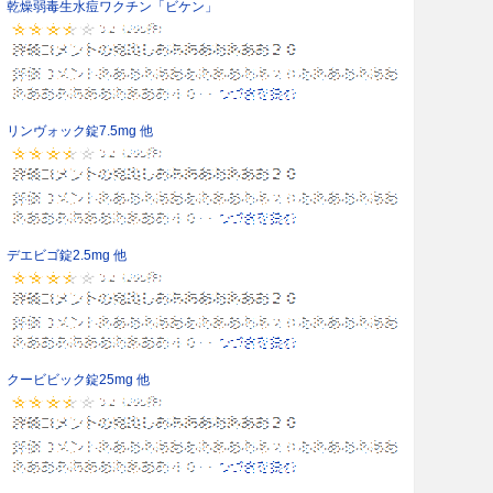
乾燥弱毒生水痘ワクチン「ビケン」
リンヴォック錠7.5mg 他
デエビゴ錠2.5mg 他
クービビック錠25mg 他