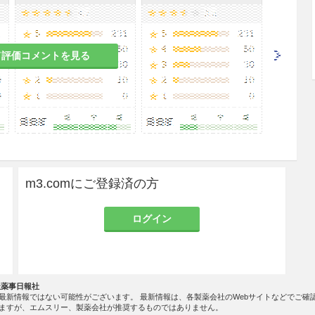
与する場合及びアルコールを含む消毒剤を使用する
について注意すること。［薬液により延長チューブ
じ、血液及び薬液漏れ、空気混入の可能性がある。
性腫瘍剤及び免疫抑制剤等の投与では、必要な投与
て評価コメントを見る
影響が生じる可能性がある。なお、ライン交換時の
過度な増し締め等は、ひび割れの発生を助長する要
直ちに新しい製品と交換すること。
m3.comにご登録済の方
と凝血をおこすおそれがあるため混合輸注はしない
ログイン
使い捨てである。再使用・再滅菌はしないこと。
ものは速やかに使用すること。
社薬事日報社
最新情報ではない可能性がございます。 最新情報は、各製薬会社のWebサイトなどでご確
ますが、エムスリー、製薬会社が推奨するものではありません。
れた場合は使用しないこと。