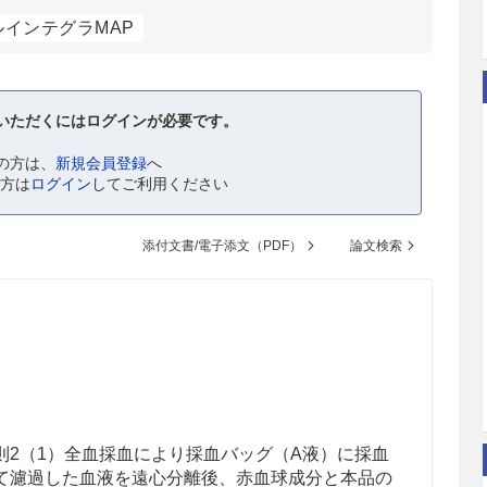
ルインテグラMAP
いただくにはログインが必要です。
の方は、
新規会員登録
へ
の方は
ログイン
してご利用ください
添付文書/電子添文（PDF）
論文検索
則2（1）全血採血により採血バッグ（A液）に採血
て濾過した血液を遠心分離後、赤血球成分と本品の