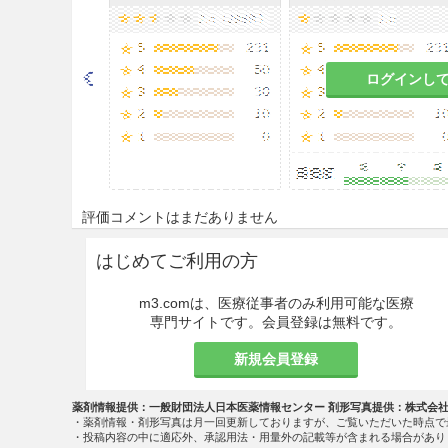
解補助剤などを含む医薬品を投
場合は、コネクターのひび割れ
等のコネクターにひび割れが生
特に全身麻酔剤、昇圧剤、抗悪
ログインし
量が確保されず患者への重篤な
締め直し、過度な締め付け及び
因となる。］
ひび割れが確認された場合は、
評価コメントはまだありません
適用上の注意
はじめてご利用の方
カルシウム含有製剤と混和する
こと。
m3.comは、医療従事者のみ利用可能な医療
専門サイトです。会員登録は無料です。
取扱上の注意
新規会員登録
本品は滅菌済みで、1回限りの
使用期限内でも包装を開封した
薬剤情報提供：一般財団法人日本医薬情報センター 剤形写真提供：株式会
・薬剤情報・剤形写真は月一回更新しておりますが、ご覧いただいた時点で
・投稿内容の中に適応外、承認用法・用量外の記載等が含まれる場合があり
外観、内容物等に異常が認めら