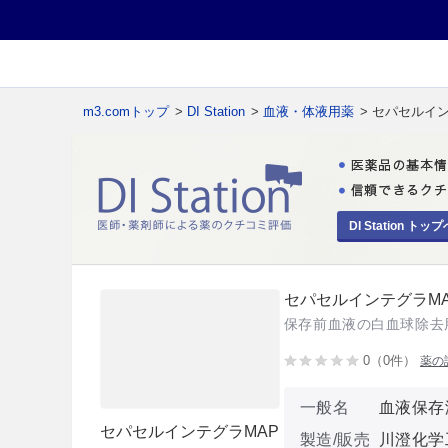
m3.comトップ
>
DI Station
>
血液・体液用薬
> セパセルイ
DI Station トップ
セパセルインテグラM
保存前血液の白血球除去
0（0件）
薬の
一般名
血液保存
セパセルインテグラMAP
製造/販売
川澄化学