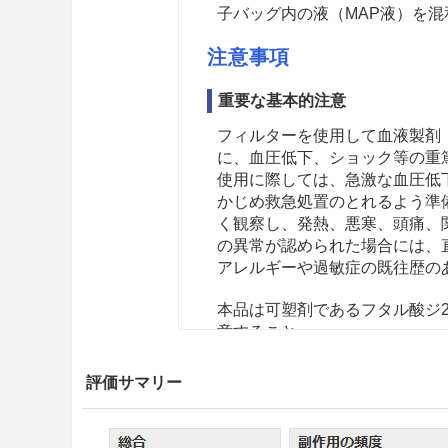
子バッグ内の液（MAP液）を混和
注意事項
重要な基本的注意
フィルターを使用して血液製剤
に、血圧低下、ショック等の重
使用に際しては、急激な血圧低
かじめ救急処置のとれるよう準
く観察し、発熱、悪寒、頭痛、
の異常が認められた場合には、
アレルギーや過敏症の既往歴の
本品は可塑剤であるフタル酸ジ
意すること。
使用中は本品の破損、接合部の
評価サマリー
こと。
脂肪乳剤を含む医薬品、ヒマシ