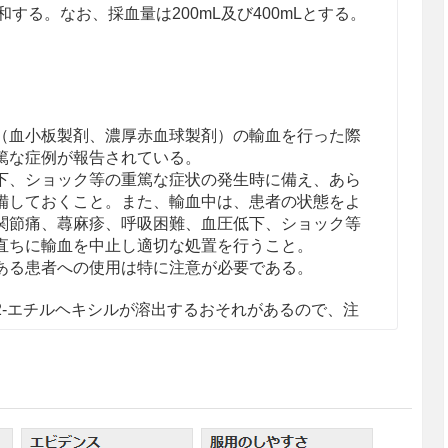
する。なお、採血量は200mL及び400mLとする。
（血小板製剤、濃厚赤血球製剤）の輸血を行った際
篤な症例が報告されている。
下、ショック等の重篤な症状の発生時に備え、あら
備しておくこと。また、輸血中は、患者の状態をよ
関節痛、蕁麻疹、呼吸困難、血圧低下、ショック等
直ちに輸血を中止し適切な処置を行うこと。
ある患者への使用は特に注意が必要である。
2-エチルヘキシルが溶出するおそれがあるので、注
ゆるみ及び薬液漏れ等について、定期的に確認する
油等の油性成分、界面活性剤又はアルコール等の溶