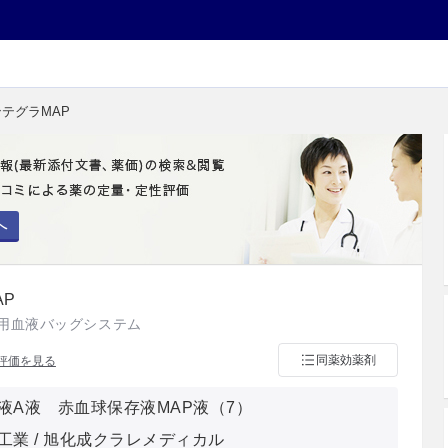
ンテグラMAP
へ
AP
用血液バッグシステム
同薬効薬剤
評価を見る
液A液 赤血球保存液MAP液（7）
工業 / 旭化成クラレメディカル