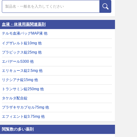
血液・体液用薬関連薬剤
テルモ血液バッグMAP液 他
イグザレルト錠10mg 他
プラビックス錠25mg 他
エパデールS300 他
エリキュース錠2.5mg 他
リクシアナ錠15mg 他
トランサミン錠250mg 他
タケルダ配合錠
プラザキサカプセル75mg 他
エフィエント錠3.75mg 他
閲覧数の多い薬剤