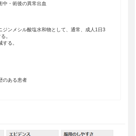
術中・術後の異常出血
ニジンメシル酸塩水和物として、通常、成人1日3
する。
減する。
歴のある患者
から取り出して服用するよう指導すること。［PTPシ
が食道粘膜へ刺入し、更には穿孔を起こして縦隔洞
ことが報告されている。］