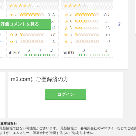
。［アドレノクロムモノアミノグアニジン及びその
て評価コメントを見る
.70％）222件の副作用が報告されている。主な副作用
m3.comにご登録済の方
T（GPT）上昇34件（1.58％）、AST（GOT）上昇
.34％）、下痢29件（1.34％）等であった（1987年9
ログイン
1〜5％未満
0.1％未満
社薬事日報社
最新情報ではない可能性がございます。 最新情報は、各製薬会社のWebサイトなどでご確
ますが、エムスリー、製薬会社が推奨するものではありません。