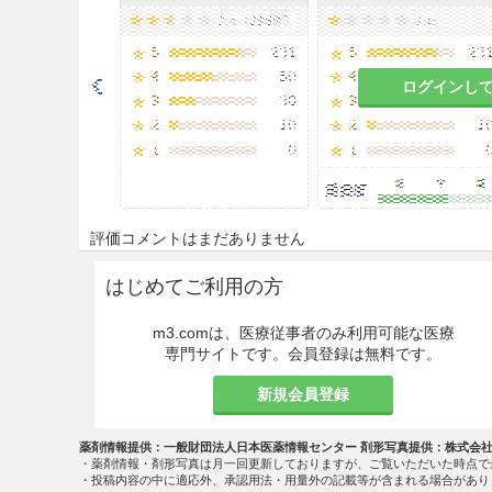
その他の注意
着色尿があらわれることがある
代謝物の影響が考えられる。］
ログインし
相互作用
副作用
副作用発現状況の概要
評価コメントはまだありません
総症例数2,158例中123例（5
はじめてご利用の方
は食欲不振42件（1.95％）、AL
31件（1.44％）、嘔気29件（1
m3.comは、医療従事者のみ利用可能な医療
月までの集計）。
専門サイトです。会員登録は無料です。
その他の副作用
新規会員登録
0.
薬剤情報提供：一般財団法人日本医薬情報センター 剤形写真提供：株式会
過敏症
発疹
・薬剤情報・剤形写真は月一回更新しておりますが、ご覧いただいた時点で
注）
・投稿内容の中に適応外、承認用法・用量外の記載等が含まれる場合があり