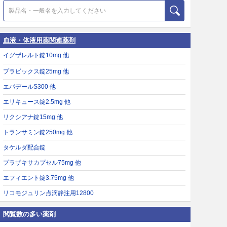
血液・体液用薬関連薬剤
イグザレルト錠10mg 他
プラビックス錠25mg 他
エパデールS300 他
エリキュース錠2.5mg 他
リクシアナ錠15mg 他
トランサミン錠250mg 他
タケルダ配合錠
プラザキサカプセル75mg 他
エフィエント錠3.75mg 他
リコモジュリン点滴静注用12800
閲覧数の多い薬剤