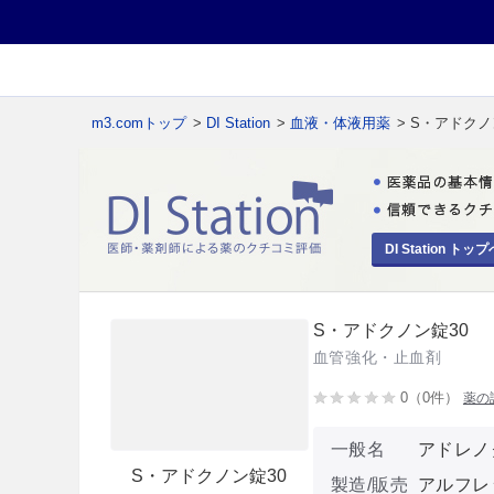
m3.comトップ
>
DI Station
>
血液・体液用薬
> S・アドクノ
DI Station トップ
S・アドクノン錠30
血管強化・止血剤
0（0件）
薬の
一般名
アドレノ
S・アドクノン錠30
製造/販売
アルフレ