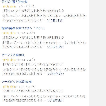
デエビゴ錠2.5mg 他
乾燥弱毒生水痘ワクチン「ビケン」
グーフィス錠5mg
クービビック錠25mg 他