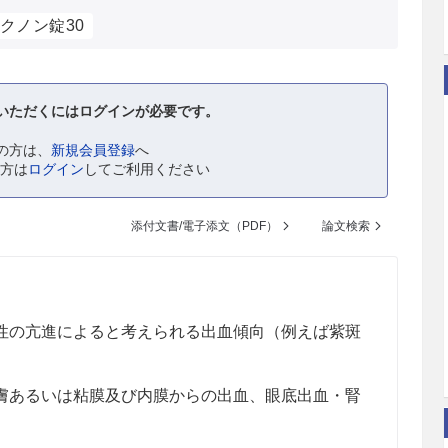
クノン錠30
いただくにはログインが必要です。
の方は、
新規会員登録
へ
の方は
ログイン
してご利用ください
添付文書/電子添文（PDF）
論文検索
性の亢進によると考えられる出血傾向（例えば紫斑
膚あるいは粘膜及び内膜からの出血、眼底出血・腎