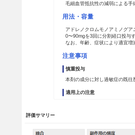
毛細血管抵抗性の減弱による手
用法・容量
アドレノクロムモノアミノグア
0〜90mgを3回に分割経口投与
なお、年齢、症状により適宜増
注意事項
慎重投与
本剤の成分に対し過敏症の既往
適用上の注意
薬剤交付時
評価サマリー
PTP包装の薬剤はPTPシート
ートの誤飲により、硬い鋭角部
炎等の重篤な合併症を併発する