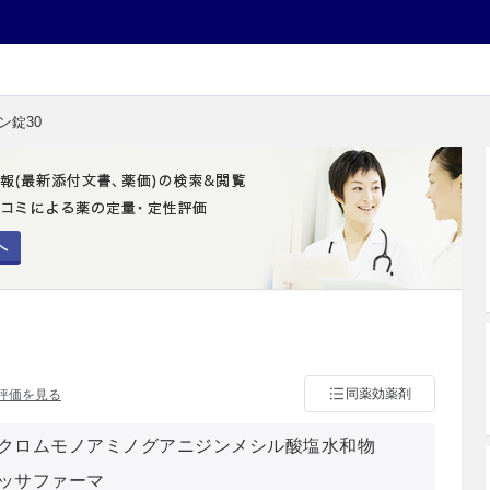
ン錠30
へ
同薬効薬剤
評価を見る
クロムモノアミノグアニジンメシル酸塩水和物
ッサファーマ