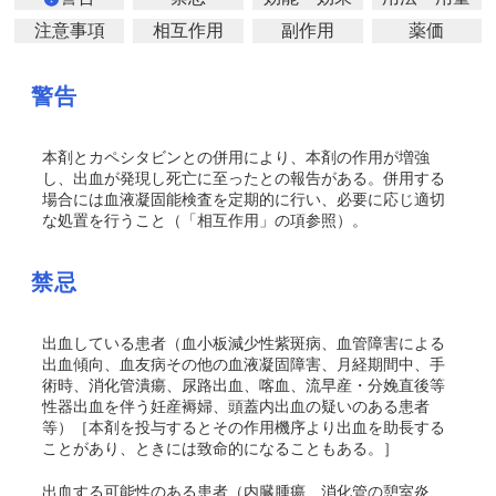
注意事項
相互作用
副作用
薬価
警告
本剤とカペシタビンとの併用により、本剤の作用が増強
し、出血が発現し死亡に至ったとの報告がある。併用する
場合には血液凝固能検査を定期的に行い、必要に応じ適切
な処置を行うこと（「相互作用」の項参照）。
禁忌
出血している患者（血小板減少性紫斑病、血管障害による
出血傾向、血友病その他の血液凝固障害、月経期間中、手
術時、消化管潰瘍、尿路出血、喀血、流早産・分娩直後等
性器出血を伴う妊産褥婦、頭蓋内出血の疑いのある患者
等）［本剤を投与するとその作用機序より出血を助長する
ことがあり、ときには致命的になることもある。］
出血する可能性のある患者（内臓腫瘍、消化管の憩室炎、