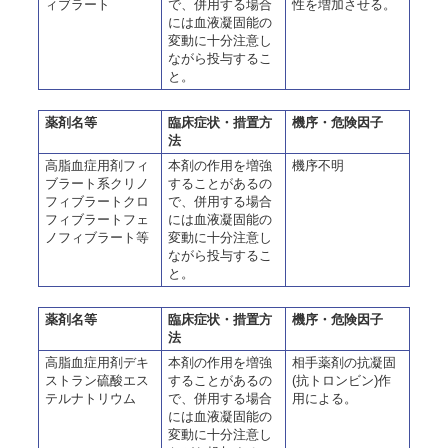
ィブラート
で、併用する場合
性を増加させる。
には血液凝固能の
変動に十分注意し
ながら投与するこ
と。
薬剤名等
臨床症状・措置方
機序・危険因子
法
高脂血症用剤フィ
本剤の作用を増強
機序不明
ブラート系クリノ
することがあるの
フィブラートクロ
で、併用する場合
フィブラートフェ
には血液凝固能の
ノフィブラート等
変動に十分注意し
ながら投与するこ
と。
薬剤名等
臨床症状・措置方
機序・危険因子
法
高脂血症用剤デキ
本剤の作用を増強
相手薬剤の抗凝固
ストラン硫酸エス
することがあるの
(抗トロンビン)作
テルナトリウム
で、併用する場合
用による。
には血液凝固能の
変動に十分注意し