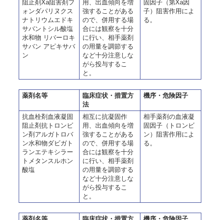
阻止剤Xa阻害剤フ
用、出血傾向を増
固因子（第Xa因
ォンダパリヌクス
強することがある
子）阻害作用によ
ナトリウムエドキ
ので、併用する場
る。
サバントシル酸塩
合には観察を十分
水和物 リバーロキ
に行い、相手薬剤
サバン アピキサバ
の用量を調節する
ン
など十分注意しな
がら投与するこ
と。
薬剤名等
臨床症状・措置方
機序・危険因子
法
抗血栓剤血液凝固
相互に抗凝固作
相手薬剤の血液凝
阻止剤抗トロンビ
用、出血傾向を増
固因子（トロンビ
ン剤アルガトロバ
強することがある
ン）阻害作用によ
ン水和物ダビガト
ので、併用する場
る。
ランエテキシラー
合には観察を十分
トメタンスルホン
に行い、相手薬剤
酸塩
の用量を調節する
など十分注意しな
がら投与するこ
と。
薬剤名等
臨床症状・措置方
機序・危険因子