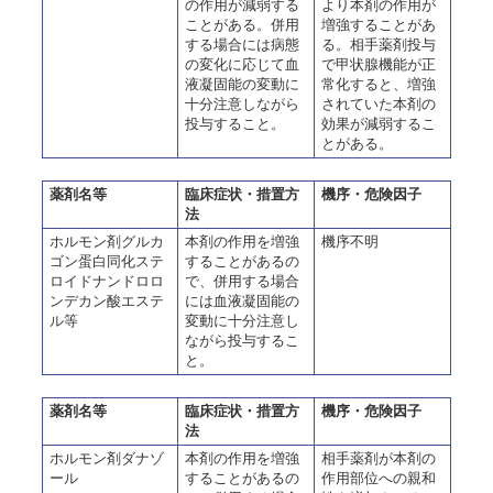
の作用が減弱する
より本剤の作用が
ことがある。併用
増強することがあ
する場合には病態
る。相手薬剤投与
の変化に応じて血
で甲状腺機能が正
液凝固能の変動に
常化すると、増強
十分注意しながら
されていた本剤の
投与すること。
効果が減弱するこ
とがある。
薬剤名等
臨床症状・措置方
機序・危険因子
法
ホルモン剤グルカ
本剤の作用を増強
機序不明
ゴン蛋白同化ステ
することがあるの
ロイドナンドロロ
で、併用する場合
ンデカン酸エステ
には血液凝固能の
ル等
変動に十分注意し
ながら投与するこ
と。
薬剤名等
臨床症状・措置方
機序・危険因子
法
ホルモン剤ダナゾ
本剤の作用を増強
相手薬剤が本剤の
ール
することがあるの
作用部位への親和