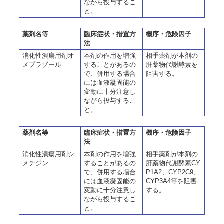
ながら投与するこ
と。
薬剤名等
臨床症状・措置方
機序・危険因子
法
消化性潰瘍用剤オ
本剤の作用を増強
相手薬剤が本剤の
メプラゾール
することがあるの
肝薬物代謝酵素を
で、併用する場合
阻害する。
には血液凝固能の
変動に十分注意し
ながら投与するこ
と。
薬剤名等
臨床症状・措置方
機序・危険因子
法
消化性潰瘍用剤シ
本剤の作用を増強
相手薬剤が本剤の
メチジン
することがあるの
肝薬物代謝酵素CY
で、併用する場合
P1A2、CYP2C9、
には血液凝固能の
CYP3A4等を阻害
変動に十分注意し
する。
ながら投与するこ
と。