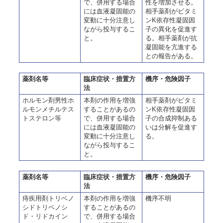
で、併用する場合
性を増加させる。
には血液凝固能の
相手薬剤がビタミ
変動に十分注意し
ンK依存性凝固因
ながら投与するこ
子の異化を促進す
と。
る。相手薬剤が抗
凝固能を亢進する
との報告がある。
薬剤名等
臨床症状・措置方
機序・危険因子
法
ホルモン剤男性ホ
本剤の作用を増強
相手薬剤がビタミ
ルモンメチルテス
することがあるの
ンK依存性凝固因
トステロン等
で、併用する場合
子の合成抑制ある
には血液凝固能の
いは分解を促進す
変動に十分注意し
る。
ながら投与するこ
と。
薬剤名等
臨床症状・措置方
機序・危険因子
法
痔疾用剤トリベノ
本剤の作用を増強
機序不明
シドトリベノシ
することがあるの
ド・リドカイン
で、併用する場合