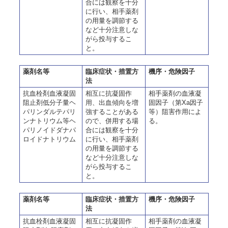
合には観察を十分
に行い、相手薬剤
の用量を調節する
など十分注意しな
がら投与するこ
と。
薬剤名等
臨床症状・措置方
機序・危険因子
法
抗血栓剤血液凝固
相互に抗凝固作
相手薬剤の血液凝
阻止剤低分子量ヘ
用、出血傾向を増
固因子（第Xa因子
パリンダルテパリ
強することがある
等）阻害作用によ
ンナトリウム等ヘ
ので、併用する場
る。
パリノイドダナパ
合には観察を十分
ロイドナトリウム
に行い、相手薬剤
の用量を調節する
など十分注意しな
がら投与するこ
と。
薬剤名等
臨床症状・措置方
機序・危険因子
法
抗血栓剤血液凝固
相互に抗凝固作
相手薬剤の血液凝