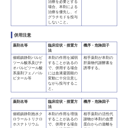
治療を必要とする
場合、本剤による
治療を優先し、イ
グラチモドを投与
しないこと。
併用注意
薬剤名等
臨床症状・措置方
機序・危険因子
法
催眠鎮静剤バルビ
本剤の作用を減弱
相手薬剤が本剤の
ツール酸系及びチ
することがあるの
肝薬物代謝酵素を
オバルビツール酸
で、併用する場合
誘導する。
系薬剤フェノバル
には血液凝固能の
ビタール等
変動に十分注意し
ながら投与するこ
と。
薬剤名等
臨床症状・措置方
機序・危険因子
法
催眠鎮静剤抱水ク
本剤の作用を増強
相手薬剤の活性代
ロラールトリクロ
することがあるの
謝物が本剤の血漿
ホスナトリウム
で、併用する場合
蛋白からの遊離を