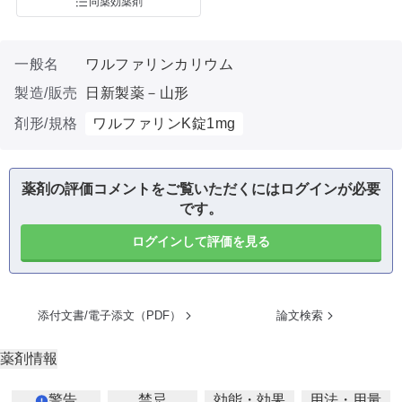
同薬効薬剤
一般名
ワルファリンカリウム
製造/販売
日新製薬－山形
剤形/規格
ワルファリンK錠1mg
薬剤の評価コメントをご覧いただくにはログインが必要
です。
ログインして評価を見る
添付文書/電子添文（PDF）
論文検索
薬剤情報
警告
禁忌
効能・効果
用法・用量