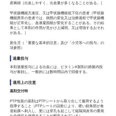
産褥婦［出血しやすく、出血量が多くなることがある。］
甲状腺機能亢進症、又は甲状腺機能低下症の患者［甲状腺
機能異常の患者では、病態の変化又は治療過程で甲状腺機
能が正常化し、
血液凝固能
が変化することがある。その結
果として本剤の作用が見かけ上減弱、又は増強するおそれ
がある。］
新生児（「重要な基本的注意」及び「小児等への投与」の
項参照）
過量投与
本剤過量投与による出血には、ビタミンK製剤の静脈内投
与が奏効し、一般的には数時間以内で回復する。
適用上の注意
薬剤交付時
PTP包装の薬剤はPTPシートから取り出して服用するよう
指導すること（PTPシートの誤飲により、硬い鋭角部が食
道粘膜へ刺入し、更には穿孔を起こして縦隔洞炎等の重篤
な合併症を併発することが報告されている）。