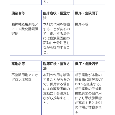
と。
薬剤名等
臨床症状・措置方
機序・危険因子
法
精神神経用剤モノ
本剤の作用を増強
機序不明
アミン酸化酵素阻
することがあるの
害剤
で、併用する場合
には血液凝固能の
変動に十分注意し
ながら投与するこ
と。
薬剤名等
臨床症状・措置方
機序・危険因子
法
不整脈用剤アミオ
本剤の作用を増強
相手薬剤が本剤の
ダロン塩酸塩
することがあるの
肝薬物代謝酵素CY
で、併用する場合
P2C9を阻害する。
には血液凝固能の
相手薬剤の甲状腺
変動に十分注意し
機能異常の副作用
ながら投与するこ
により甲状腺機能
と。
が亢進すると本剤
の作用が増強され
る。