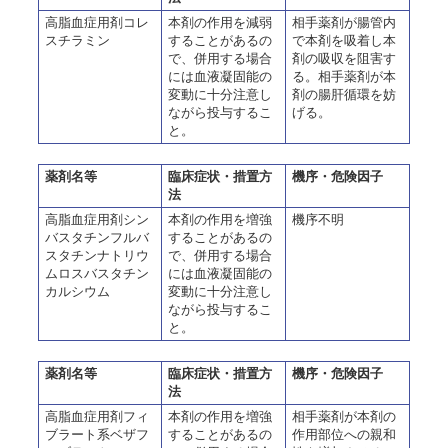
高脂血症用剤コレ
本剤の作用を減弱
相手薬剤が腸管内
スチラミン
することがあるの
で本剤を吸着し本
で、併用する場合
剤の吸収を阻害す
には血液凝固能の
る。相手薬剤が本
変動に十分注意し
剤の腸肝循環を妨
ながら投与するこ
げる。
と。
薬剤名等
臨床症状・措置方
機序・危険因子
法
高脂血症用剤シン
本剤の作用を増強
機序不明
バスタチンフルバ
することがあるの
スタチンナトリウ
で、併用する場合
ムロスバスタチン
には血液凝固能の
カルシウム
変動に十分注意し
ながら投与するこ
と。
薬剤名等
臨床症状・措置方
機序・危険因子
法
高脂血症用剤フィ
本剤の作用を増強
相手薬剤が本剤の
ブラート系ベザフ
することがあるの
作用部位への親和