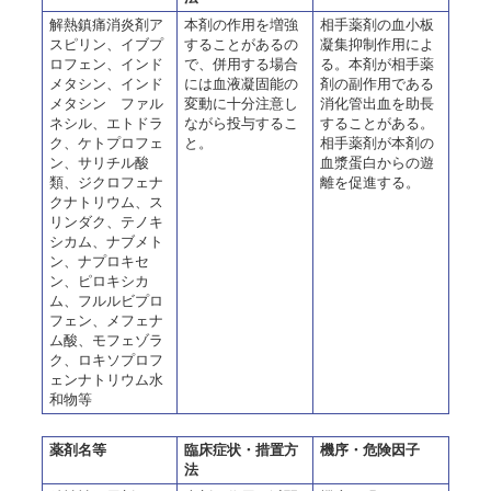
解熱鎮痛消炎剤ア
本剤の作用を増強
相手薬剤の血小板
スピリン、イブプ
することがあるの
凝集抑制作用によ
ロフェン、インド
で、併用する場合
る。本剤が相手薬
メタシン、インド
には血液凝固能の
剤の副作用である
メタシン ファル
変動に十分注意し
消化管出血を助長
ネシル、エトドラ
ながら投与するこ
することがある。
ク、ケトプロフェ
と。
相手薬剤が本剤の
ン、サリチル酸
血漿蛋白からの遊
類、ジクロフェナ
離を促進する。
クナトリウム、ス
リンダク、テノキ
シカム、ナブメト
ン、ナプロキセ
ン、ピロキシカ
ム、フルルビプロ
フェン、メフェナ
ム酸、モフェゾラ
ク、ロキソプロフ
ェンナトリウム水
和物等
薬剤名等
臨床症状・措置方
機序・危険因子
法