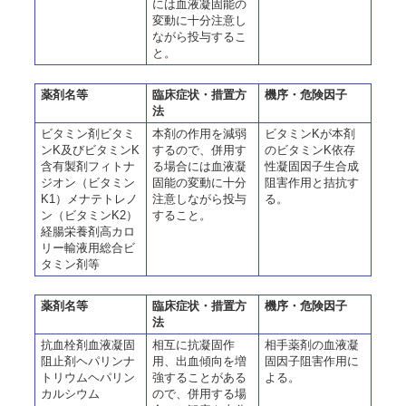
には血液凝固能の
変動に十分注意し
ながら投与するこ
と。
薬剤名等
臨床症状・措置方
機序・危険因子
法
ビタミン剤ビタミ
本剤の作用を減弱
ビタミンKが本剤
ンK及びビタミンK
するので、併用す
のビタミンK依存
含有製剤フィトナ
る場合には血液凝
性凝固因子生合成
ジオン（ビタミン
固能の変動に十分
阻害作用と拮抗す
K1）メナテトレノ
注意しながら投与
る。
ン（ビタミンK2）
すること。
経腸栄養剤高カロ
リー輸液用総合ビ
タミン剤等
薬剤名等
臨床症状・措置方
機序・危険因子
法
抗血栓剤血液凝固
相互に抗凝固作
相手薬剤の血液凝
阻止剤ヘパリンナ
用、出血傾向を増
固因子阻害作用に
トリウムヘパリン
強することがある
よる。
カルシウム
ので、併用する場