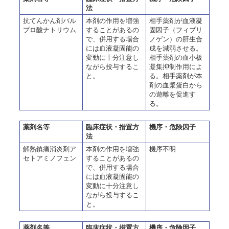
法
抗てんかん剤バル
本剤の作用を増強
相手薬剤が血液凝
プロ酸ナトリウム
することがあるの
固因子（フィブリ
で、併用する場合
ノゲン）の肝生合
には血液凝固能の
成を減弱させる。
変動に十分注意し
相手薬剤の血小板
ながら投与するこ
凝集抑制作用によ
と。
る。相手薬剤が本
剤の血漿蛋白から
の遊離を促進す
る。
薬剤名等
臨床症状・措置方
機序・危険因子
法
解熱鎮痛消炎剤ア
本剤の作用を増強
機序不明
セトアミノフェン
することがあるの
で、併用する場合
には血液凝固能の
変動に十分注意し
ながら投与するこ
と。
薬剤名等
臨床症状・措置方
機序・危険因子