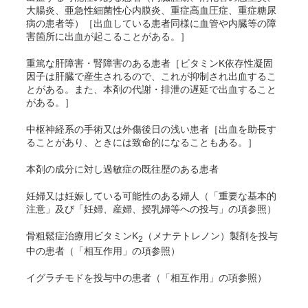
大腸炎、亜急性細菌性心内膜炎、重症高血圧症、重症糖尿
病の患者等）［出血している患者同様に血管や内臓等の障
害箇所に出血が起こることがある。］
重篤な肝障害・腎障害のある患者［ビタミンK依存性凝固
因子は肝臓で産生されるので、これが抑制され出血するこ
とがある。また、本剤の代謝・排泄の遅延で出血すること
がある。］
中枢神経系の手術又は外傷後日の浅い患者［出血を助長す
ることがあり、ときには致命的になることもある。］
本剤の成分に対し過敏症の既往歴のある患者
妊婦又は妊娠している可能性のある婦人（「重要な基本的
注意」及び「妊婦、産婦、授乳婦等への投与」の項参照）
骨粗鬆症治療用ビタミンK
（メナテトレノン）製剤を投与
2
中の患者（「相互作用」の項参照）
イグラチモドを投与中の患者（「相互作用」の項参照）