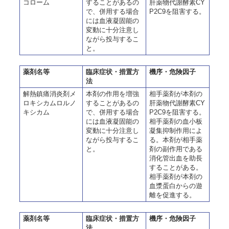
コローム
することがあるの
肝薬物代謝酵素CY
で、併用する場合
P2C9を阻害する。
には血液凝固能の
変動に十分注意し
ながら投与するこ
と。
薬剤名等
臨床症状・措置方
機序・危険因子
法
解熱鎮痛消炎剤メ
本剤の作用を増強
相手薬剤が本剤の
ロキシカムロルノ
することがあるの
肝薬物代謝酵素CY
キシカム
で、併用する場合
P2C9を阻害する。
には血液凝固能の
相手薬剤の血小板
変動に十分注意し
凝集抑制作用によ
ながら投与するこ
る。本剤が相手薬
と。
剤の副作用である
消化管出血を助長
することがある。
相手薬剤が本剤の
血漿蛋白からの遊
離を促進する。
薬剤名等
臨床症状・措置方
機序・危険因子
法