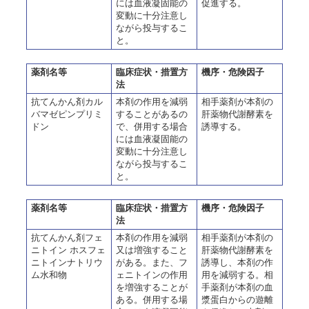
には血液凝固能の
促進する。
変動に十分注意し
ながら投与するこ
と。
薬剤名等
臨床症状・措置方
機序・危険因子
法
抗てんかん剤カル
本剤の作用を減弱
相手薬剤が本剤の
バマゼピンプリミ
することがあるの
肝薬物代謝酵素を
ドン
で、併用する場合
誘導する。
には血液凝固能の
変動に十分注意し
ながら投与するこ
と。
薬剤名等
臨床症状・措置方
機序・危険因子
法
抗てんかん剤フェ
本剤の作用を減弱
相手薬剤が本剤の
ニトイン ホスフェ
又は増強すること
肝薬物代謝酵素を
ニトインナトリウ
がある。また、フ
誘導し、本剤の作
ム水和物
ェニトインの作用
用を減弱する。相
を増強することが
手薬剤が本剤の血
ある。併用する場
漿蛋白からの遊離