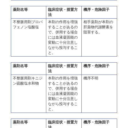
薬剤名等
臨床症状・措置方
機序・危険因子
法
不整脈用剤プロパ
本剤の作用を増強
相手薬剤が本剤の
フェノン塩酸塩
することがあるの
肝薬物代謝酵素を
で、併用する場合
阻害する。
には血液凝固能の
変動に十分注意し
ながら投与するこ
と。
薬剤名等
臨床症状・措置方
機序・危険因子
法
不整脈用剤キニジ
本剤の作用を増強
機序不明
ン硫酸塩水和物
することがあるの
で、併用する場合
には血液凝固能の
変動に十分注意し
ながら投与するこ
と。
薬剤名等
臨床症状・措置方
機序・危険因子
法