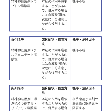
精神神経用剤トラ
本剤の作用を減弱
機序不明
ゾドン塩酸塩
することがあるの
で、併用する場合
には血液凝固能の
変動に十分注意し
ながら投与するこ
と。
薬剤名等
臨床症状・措置方
機序・危険因子
法
精神神経用剤メチ
本剤の作用を増強
機序不明
ルフェニデート塩
することがあるの
酸塩
で、併用する場合
には血液凝固能の
変動に十分注意し
ながら投与するこ
と。
薬剤名等
臨床症状・措置方
機序・危険因子
法
精神神経用剤三環
本剤の作用を増強
相手薬剤が本剤の
系抗うつ剤アミト
することがあるの
肝薬物代謝酵素を
リプチリン塩酸塩
で、併用する場合
阻害する。