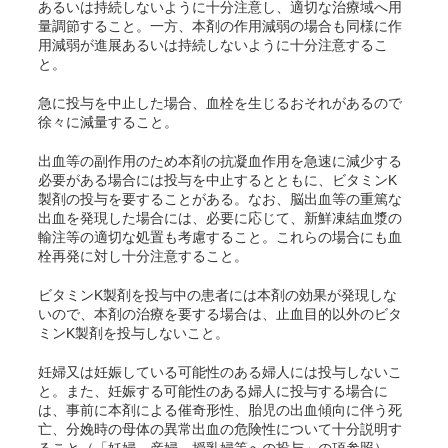
あるいは持続しないように十分注意し、適切な治療域へ用
量調節すること。一方、本剤の作用減弱の場合も同様に作
用減弱が進展あるいは持続しないように十分注意するこ
と。
急に投与を中止した場合、血栓を生じるおそれがあるので
徐々に減量すること。
出血等の副作用のため本剤の抗凝血作用を急速に減少する
必要がある場合には投与を中止するとともに、ビタミンK
製剤の投与を要することがある。なお、脳出血等の重篤な
出血を発現した場合には、必要に応じて、新鮮凍結血漿の
輸注等の適切な処置も考慮すること。これらの場合にも血
栓再発に対し十分注意すること。
ビタミンK製剤を投与中の患者には本剤の効果が発現しな
いので、本剤の治療を要する場合は、止血目的以外のビタ
ミンK製剤を投与しないこと。
妊婦又は妊娠している可能性のある婦人には投与しないこ
と。また、妊娠する可能性のある婦人に投与する場合に
は、事前に本剤による催奇形性、胎児の出血傾向に伴う死
亡、分娩時の母体の異常出血の危険性について十分説明す
ること（「妊婦、産婦、授乳婦等への投与」の項参照）。