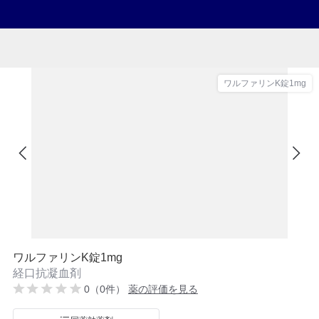
ワルファリンK錠1mg
ワルファリンK錠1mg
経口抗凝血剤
0（0件）
薬の評価を見る