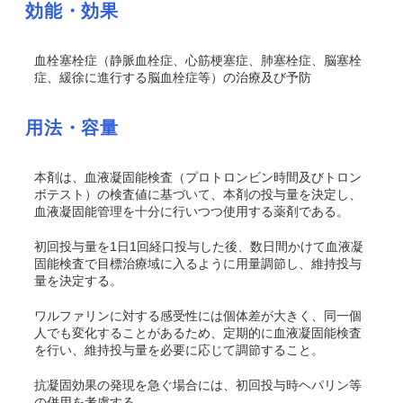
効能・効果
血栓塞栓症（静脈血栓症、心筋梗塞症、肺塞栓症、脳塞栓
症、緩徐に進行する脳血栓症等）の治療及び予防
用法・容量
本剤は、血液凝固能検査（プロトロンビン時間及びトロン
ボテスト）の検査値に基づいて、本剤の投与量を決定し、
血液凝固能管理を十分に行いつつ使用する薬剤である。
初回投与量を1日1回経口投与した後、数日間かけて血液凝
固能検査で目標治療域に入るように用量調節し、維持投与
量を決定する。
ワルファリンに対する感受性には個体差が大きく、同一個
人でも変化することがあるため、定期的に血液凝固能検査
を行い、維持投与量を必要に応じて調節すること。
抗凝固効果の発現を急ぐ場合には、初回投与時ヘパリン等
の併用を考慮する。