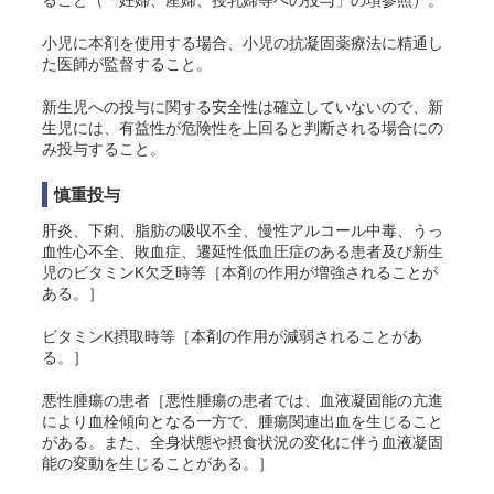
小児に本剤を使用する場合、小児の抗凝固薬療法に精通し
た医師が監督すること。
新生児への投与に関する安全性は確立していないので、新
生児には、有益性が危険性を上回ると判断される場合にの
み投与すること。
慎重投与
肝炎、下痢、脂肪の吸収不全、慢性アルコール中毒、うっ
血性心不全、敗血症、遷延性低血圧症のある患者及び新生
児のビタミンK欠乏時等［本剤の作用が増強されることが
ある。］
ビタミンK摂取時等［本剤の作用が減弱されることがあ
る。］
悪性腫瘍の患者［
悪性腫瘍の患者では、血液凝固能の亢進
により血栓傾向となる一方で、腫瘍関連出血を生じること
がある。また、全身状態や摂食状況の変化に伴う血液凝固
能の変動を生じることがある。
］