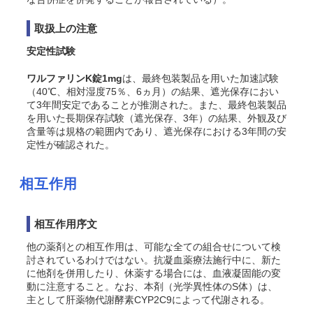
取扱上の注意
安定性試験
ワルファリンK錠1mg
は、最終包装製品を用いた加速試験
（40℃、相対湿度75％、6ヵ月）の結果、遮光保存におい
て3年間安定であることが推測された。また、最終包装製品
を用いた長期保存試験（遮光保存、3年）の結果、外観及び
含量等は規格の範囲内であり、遮光保存における3年間の安
定性が確認された。
相互作用
相互作用序文
他の薬剤との相互作用は、可能な全ての組合せについて検
討されているわけではない。抗凝血薬療法施行中に、新た
に他剤を併用したり、休薬する場合には、
血液凝固能
の変
動に注意すること。なお、本剤（光学異性体のS体）は、
主として肝薬物代謝酵素CYP2C9によって代謝される。