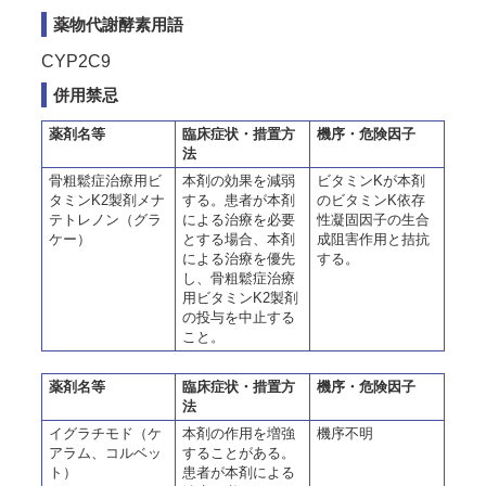
薬物代謝酵素用語
CYP2C9
併用禁忌
薬剤名等
臨床症状・措置方
機序・危険因子
法
骨粗鬆症治療用ビ
本剤の効果を減弱
ビタミンKが本剤
タミンK2製剤メナ
する。患者が本剤
のビタミンK依存
テトレノン（グラ
による治療を必要
性凝固因子の生合
ケー）
とする場合、本剤
成阻害作用と拮抗
による治療を優先
する。
し、骨粗鬆症治療
用ビタミンK2製剤
の投与を中止する
こと。
薬剤名等
臨床症状・措置方
機序・危険因子
法
イグラチモド（ケ
本剤の作用を増強
機序不明
アラム、コルベッ
することがある。
ト）
患者が本剤による