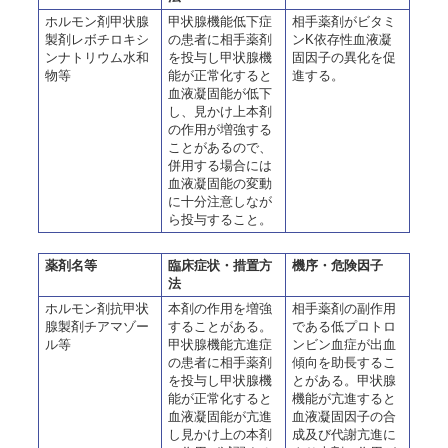
ホルモン剤甲状腺
甲状腺機能低下症
相手薬剤がビタミ
製剤レボチロキシ
の患者に相手薬剤
ンK依存性血液凝
ンナトリウム水和
を投与し甲状腺機
固因子の異化を促
物等
能が正常化すると
進する。
血液凝固能が低下
し、見かけ上本剤
の作用が増強する
ことがあるので、
併用する場合には
血液凝固能の変動
に十分注意しなが
ら投与すること。
薬剤名等
臨床症状・措置方
機序・危険因子
法
ホルモン剤抗甲状
本剤の作用を増強
相手薬剤の副作用
腺製剤チアマゾー
することがある。
である低プロトロ
ル等
甲状腺機能亢進症
ンビン血症が出血
の患者に相手薬剤
傾向を助長するこ
を投与し甲状腺機
とがある。甲状腺
能が正常化すると
機能が亢進すると
血液凝固能が亢進
血液凝固因子の合
し見かけ上の本剤
成及び代謝亢進に