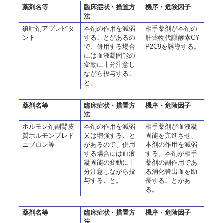
薬剤名等
臨床症状・措置方
機序・危険因子
法
鎮吐剤アプレピタ
本剤の作用を減弱
相手薬剤が本剤の
ント
することがあるの
肝薬物代謝酵素CY
で、併用する場合
P2C9を誘導する。
には血液凝固能の
変動に十分注意し
ながら投与するこ
と。
薬剤名等
臨床症状・措置方
機序・危険因子
法
ホルモン剤副腎皮
本剤の作用を減弱
相手薬剤が血液凝
質ホルモンプレド
又は増強すること
固能を亢進させ、
ニゾロン等
があるので、併用
本剤の作用を減弱
する場合には血液
する。本剤が相手
凝固能の変動に十
薬剤の副作用であ
分注意しながら投
る消化管出血を助
与すること。
長することがあ
る。
薬剤名等
臨床症状・措置方
機序・危険因子
法