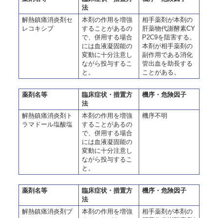
法
解熱鎮痛消炎剤セ
本剤の作用を増強
相手薬剤が本剤の
レコキシブ
することがあるの
肝薬物代謝酵素CY
で、併用する場合
P2C9を阻害する。
には血液凝固能の
本剤が相手薬剤の
変動に十分注意し
副作用である消化
ながら投与するこ
管出血を助長する
と。
ことがある。
薬剤名等
臨床症状・措置方
機序・危険因子
法
解熱鎮痛消炎剤ト
本剤の作用を増強
機序不明
ラマドール塩酸塩
することがあるの
で、併用する場合
には血液凝固能の
変動に十分注意し
ながら投与するこ
と。
薬剤名等
臨床症状・措置方
機序・危険因子
法
解熱鎮痛消炎剤ブ
本剤の作用を増強
相手薬剤が本剤の