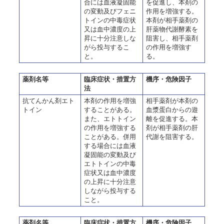
合には血液凝固能
を促進し、本剤の
の変動及びフェニ
作用を増強する。
トインの中毒症状
本剤が相手薬剤の
又は血中濃度の上
肝薬物代謝酵素を
昇に十分注意しな
阻害し、相手薬剤
がら投与するこ
の作用を増強す
と。
る。
薬剤名等
臨床症状・措置方
機序・危険因子
法
抗てんかん剤エト
本剤の作用を増強
相手薬剤が本剤の
トイン
することがある。
血漿蛋白からの遊
また、エトトイン
離を促進する。本
の作用を増強する
剤が相手薬剤の肝
ことがある。併用
代謝を阻害する。
する場合には血液
凝固能の変動及び
エトトインの中毒
症状又は血中濃度
の上昇に十分注意
しながら投与する
こと。
薬剤名等
臨床症状・措置方
機序・危険因子