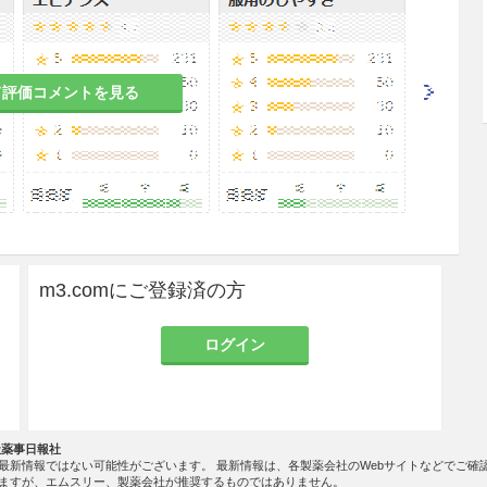
て評価コメントを見る
患者
障害のある患者
m3.comにご登録済の方
状が悪化するおそれがある。
ログイン
投与に陥りやすく、症状が悪化するおそれがある。
社薬事日報社
最新情報ではない可能性がございます。 最新情報は、各製薬会社のWebサイトなどでご確
ますが、エムスリー、製薬会社が推奨するものではありません。