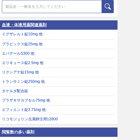
血液・体液用薬関連薬剤
イグザレルト錠10mg 他
プラビックス錠25mg 他
エパデールS300 他
エリキュース錠2.5mg 他
リクシアナ錠15mg 他
トランサミン錠250mg 他
タケルダ配合錠
プラザキサカプセル75mg 他
エフィエント錠3.75mg 他
リコモジュリン点滴静注用12800
閲覧数の多い薬剤