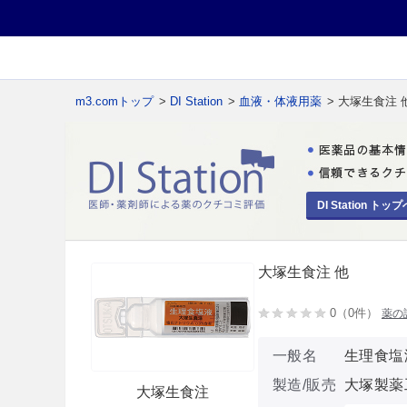
m3.comトップ
>
DI Station
>
血液・体液用薬
> 大塚生食注 
DI Station トップ
大塚生食注 他
0（0件）
薬の
一般名
生理食塩
製造/販売
大塚製薬
大塚生食注