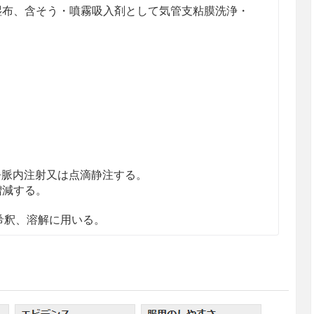
湿布、含そう・噴霧吸入剤として気管支粘膜洗浄・
下、静脈内注射又は点滴静注する。
増減する。
の希釈、溶解に用いる。
浄、湿布に用いる。
。