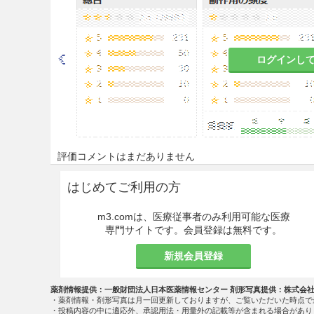
＜その他＞
医療用器具の洗浄に用いる。
ログインし
注意事項
慎重投与
9.1 合併症・既往歴等のある
評価コメントはまだありません
9.1.1 心臓、循環器系機能
はじめてご利用の方
循環血液量の増加により、症
m3.comは、医療従事者のみ利用可能な医療
9.2 腎機能障害患者
専門サイトです。会員登録は無料です。
水分、塩化ナトリウムの過剰
新規会員登録
9.8 高齢者
薬剤情報提供：一般財団法人日本医薬情報センター 剤形写真提供：株式会
・薬剤情報・剤形写真は月一回更新しておりますが、ご覧いただいた時点で
・投稿内容の中に適応外、承認用法・用量外の記載等が含まれる場合があり