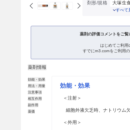
剤形/規格
大塚生
すべて
薬剤の評価コメントをご覧
はじめてご利用
すでにm3.comをご利用
薬剤情報
効能・効果
効能・効果
用法・用量
注意事項
＜注射＞
相互作用
副作用
細胞外液欠乏時、ナトリウム
薬価
＜外用＞