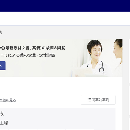
他
へ
同薬効薬剤
評価を見る
液
工場