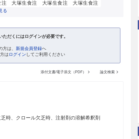
食注
大塚生食注
大塚生食注
大塚生食注
見る
いただくにはログインが必要です。
の方は、
新規会員登録
へ
の方は
ログイン
してご利用ください
添付文書/電子添文（PDF）
論文検索
欠乏時、クロール欠乏時、注射剤の溶解希釈剤