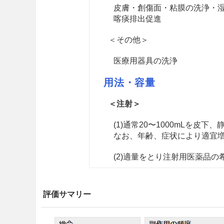
皮膚・創傷面・粘膜の洗浄・
喀痰排出促進
＜その他＞
医療用器具の洗浄
用法・容量
＜注射＞
(1)通常20〜1000mLを皮
なお、年齢、症状により適宜
(2)適量をとり注射用医薬品
＜外用＞
評価サマリー
(1)皮膚、創傷面、粘膜の洗
(2)含そう、噴霧吸入に用いる