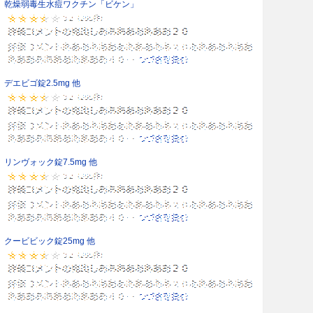
乾燥弱毒生水痘ワクチン「ビケン」
デエビゴ錠2.5mg 他
リンヴォック錠7.5mg 他
クービビック錠25mg 他