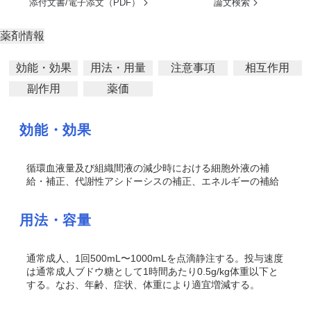
添付文書/電子添文（PDF）
論文検索
薬剤情報
効能・効果
用法・用量
注意事項
相互作用
副作用
薬価
効能・効果
循環血液量及び組織間液の減少時における細胞外液の補
給・補正、代謝性アシドーシスの補正、エネルギーの補給
用法・容量
通常成人、1回500mL〜1000mLを点滴静注する。投与速度
は通常成人ブドウ糖として1時間あたり0.5g/kg体重以下と
する。なお、年齢、症状、体重により適宜増減する。