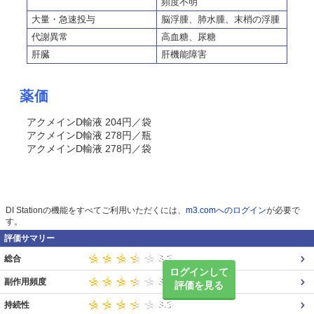
頻度不明
大量・急速投与
脳浮腫、肺水腫、末梢の浮腫
代謝異常
高血糖、尿糖
肝臓
肝機能障害
薬価
アクメインD輸液 204円／袋
アクメインD輸液 278円／瓶
アクメインD輸液 278円／袋
DI Stationの機能をすべてご利用いただくには、
m3.comへのログイン
が必要で
す。
評価サマリー
総合
ログインして
副作用頻度
評価を見る
持続性