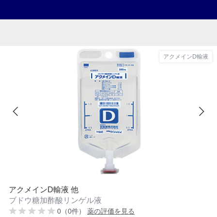
アクメインD輸液
アクメインD輸液 他
ブドウ糖加酢酸リンゲル液
0（0件）
薬の評価を見る