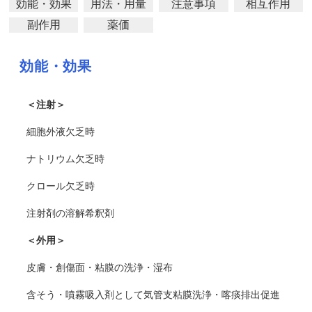
効能・効果
用法・用量
注意事項
相互作用
副作用
薬価
効能・効果
＜注射＞
細胞外液欠乏時
ナトリウム欠乏時
クロール欠乏時
注射剤の溶解希釈剤
＜外用＞
皮膚・創傷面・粘膜の洗浄・湿布
含そう・噴霧吸入剤として気管支粘膜洗浄・喀痰排出促進