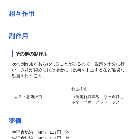
相互作用
副作用
その他の副作用
次の副作用があらわれることがあるので、観察を十分に行
い、異常が認められた場合には投与を中止するなど適切な
処置を行うこと。
頻度不明
大量・急速投与
血清電解質異常、うっ血性心
不全、浮腫、アシドーシス
薬価
生理食塩液「NP」 111円／管
生理食塩液「NP」 104円／管