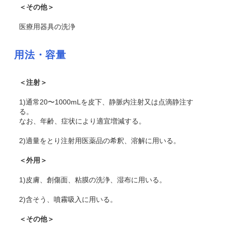
＜その他＞
医療用器具の洗浄
用法・容量
＜注射＞
1)通常20〜1000mLを皮下、静脈内注射又は点滴静注す
る。
なお、年齢、症状により適宜増減する。
2)適量をとり注射用医薬品の希釈、溶解に用いる。
＜外用＞
1)皮膚、創傷面、粘膜の洗浄、湿布に用いる。
2)含そう、噴霧吸入に用いる。
＜その他＞