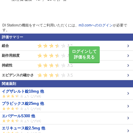
DI Stationの機能をすべてご利用いただくには、
m3.comへのログイン
が必要で
す。
評価サマリー
総合
ログインして
副作用頻度
評価を見る
持続性
エビデンスの確かさ
関連薬剤
イグザレルト錠10mg 他
プラビックス錠25mg 他
エパデールS300 他
エリキュース錠2.5mg 他