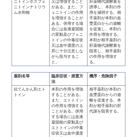
ニトインホスフェ
又は増強すること
肝薬物代謝酵素を
ニトインナトリウ
がある。また、フ
誘導し、本剤の作
ム水和物
ェニトインの作用
用を減弱する。相
を増強することが
手薬剤が本剤の血
ある。併用する場
漿蛋白からの遊離
合には血液凝固能
を促進し、本剤の
の変動及びフェニ
作用を増強する。
トインの中毒症状
本剤が相手薬剤の
又は血中濃度の上
肝薬物代謝酵素を
昇に十分注意しな
阻害し、相手薬剤
がら投与するこ
の作用を増強す
と。
る。
薬剤名等
臨床症状・措置方
機序・危険因子
法
抗てんかん剤エト
本剤の作用を増強
相手薬剤が本剤の
トイン
することがある。
血漿蛋白からの遊
また、エトトイン
離を促進する。本
の作用を増強する
剤が相手薬剤の肝
ことがある。併用
代謝を阻害する。
する場合には血液
凝固能の変動及び
エトトインの中毒
症状又は血中濃度