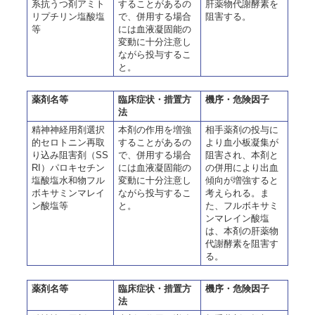
系抗うつ剤アミト
することがあるの
肝薬物代謝酵素を
リプチリン塩酸塩
で、併用する場合
阻害する。
等
には血液凝固能の
変動に十分注意し
ながら投与するこ
と。
薬剤名等
臨床症状・措置方
機序・危険因子
法
精神神経用剤選択
本剤の作用を増強
相手薬剤の投与に
的セロトニン再取
することがあるの
より血小板凝集が
り込み阻害剤（SS
で、併用する場合
阻害され、本剤と
RI）パロキセチン
には血液凝固能の
の併用により出血
塩酸塩水和物フル
変動に十分注意し
傾向が増強すると
ボキサミンマレイ
ながら投与するこ
考えられる。ま
ン酸塩等
と。
た、フルボキサミ
ンマレイン酸塩
は、本剤の肝薬物
代謝酵素を阻害す
る。
薬剤名等
臨床症状・措置方
機序・危険因子
法