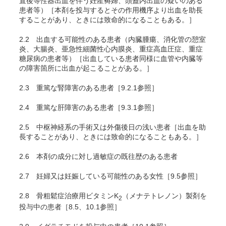
直後等性器出血を伴う妊産褥婦、頭蓋内出血の疑いのある
患者等）［本剤を投与するとその作用機序より出血を助長
することがあり、ときには致命的になることもある。］
2.2
出血する可能性のある患者（内臓腫瘍、消化管の憩室
炎、大腸炎、亜急性細菌性心内膜炎、重症高血圧症、重症
糖尿病の患者等）［出血している患者同様に血管や内臓等
の障害箇所に出血が起こることがある。］
2.3
重篤な腎障害のある患者［9.2.1参照］
2.4
重篤な肝障害のある患者［9.3.1参照］
2.5
中枢神経系の手術又は外傷後日の浅い患者［出血を助
長することがあり、ときには致命的になることもある。］
2.6
本剤の成分に対し過敏症の既往歴のある患者
2.7
妊婦又は妊娠している可能性のある女性［9.5参照］
2.8
骨粗鬆症治療用ビタミンK
（メナテトレノン）製剤を
2
投与中の患者［8.5、10.1参照］