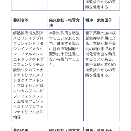
血漿蛋白からの遊
離を促進する。
薬剤名等
臨床症状・措置方
機序・危険因子
法
解熱鎮痛消炎剤ア
本剤の作用を増強
相手薬剤の血小板
スピリンイブプロ
することがあるの
凝集抑制作用によ
フェンインドメタ
で、併用する場合
る。本剤が相手薬
シンインドメタシ
には血液凝固能の
剤の副作用である
ン ファルネシル
変動に十分注意し
消化管出血を助長
エトドラクケトプ
ながら投与するこ
することがある。
ロフェンサリチル
と。
相手薬剤が本剤の
酸類ジクロフェナ
血漿蛋白からの遊
クナトリウムスリ
離を促進する。
ンダクナブメトン
ナプロキセンピロ
キシカムフルルビ
プロフェンメフェ
ナム酸モフェゾラ
クロキソプロフェ
ンナトリウム水和
物等
薬剤名等
臨床症状・措置方
機序・危険因子