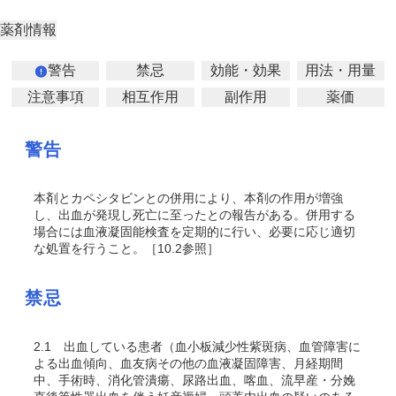
薬剤情報
警告
禁忌
効能・効果
用法・用量
注意事項
相互作用
副作用
薬価
警告
本剤とカペシタビンとの併用により、本剤の作用が増強
し、出血が発現し死亡に至ったとの報告がある。併用する
場合には血液凝固能検査を定期的に行い、必要に応じ適切
な処置を行うこと。［10.2参照］
禁忌
2.1
出血している患者（血小板減少性紫斑病、血管障害に
よる出血傾向、血友病その他の血液凝固障害、月経期間
中、手術時、消化管潰瘍、尿路出血、喀血、流早産・分娩