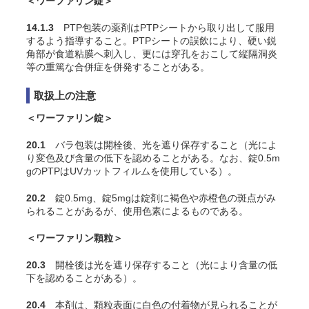
＜ワーファリン錠＞
14.1.3
PTP包装の薬剤はPTPシートから取り出して服用
するよう指導すること。PTPシートの誤飲により、硬い鋭
角部が食道粘膜へ刺入し、更には穿孔をおこして縦隔洞炎
等の重篤な合併症を併発することがある。
取扱上の注意
＜ワーファリン錠＞
20.1
バラ包装は開栓後、光を遮り保存すること（光によ
り変色及び含量の低下を認めることがある。なお、錠0.5m
gのPTPはUVカットフィルムを使用している）。
20.2
錠0.5mg、錠5mgは錠剤に褐色や赤橙色の斑点がみ
られることがあるが、使用色素によるものである。
＜ワーファリン顆粒＞
20.3
開栓後は光を遮り保存すること（光により含量の低
下を認めることがある）。
20.4
本剤は、顆粒表面に白色の付着物が見られることが