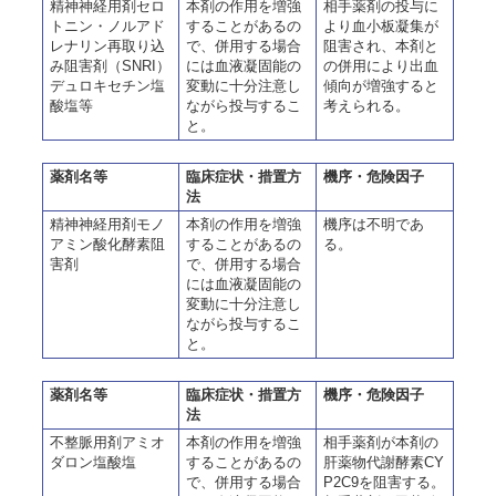
精神神経用剤セロ
本剤の作用を増強
相手薬剤の投与に
トニン・ノルアド
することがあるの
より血小板凝集が
レナリン再取り込
で、併用する場合
阻害され、本剤と
み阻害剤（SNRI）
には血液凝固能の
の併用により出血
デュロキセチン塩
変動に十分注意し
傾向が増強すると
酸塩等
ながら投与するこ
考えられる。
と。
薬剤名等
臨床症状・措置方
機序・危険因子
法
精神神経用剤モノ
本剤の作用を増強
機序は不明であ
アミン酸化酵素阻
することがあるの
る。
害剤
で、併用する場合
には血液凝固能の
変動に十分注意し
ながら投与するこ
と。
薬剤名等
臨床症状・措置方
機序・危険因子
法
不整脈用剤アミオ
本剤の作用を増強
相手薬剤が本剤の
ダロン塩酸塩
することがあるの
肝薬物代謝酵素CY
で、併用する場合
P2C9を阻害する。