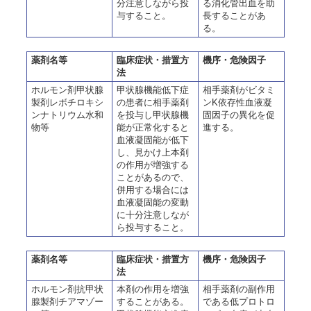
分注意しながら投
る消化管出血を助
与すること。
長することがあ
る。
薬剤名等
臨床症状・措置方
機序・危険因子
法
ホルモン剤甲状腺
甲状腺機能低下症
相手薬剤がビタミ
製剤レボチロキシ
の患者に相手薬剤
ンK依存性血液凝
ンナトリウム水和
を投与し甲状腺機
固因子の異化を促
物等
能が正常化すると
進する。
血液凝固能が低下
し、見かけ上本剤
の作用が増強する
ことがあるので、
併用する場合には
血液凝固能の変動
に十分注意しなが
ら投与すること。
薬剤名等
臨床症状・措置方
機序・危険因子
法
ホルモン剤抗甲状
本剤の作用を増強
相手薬剤の副作用
腺製剤チアマゾー
することがある。
である低プロトロ