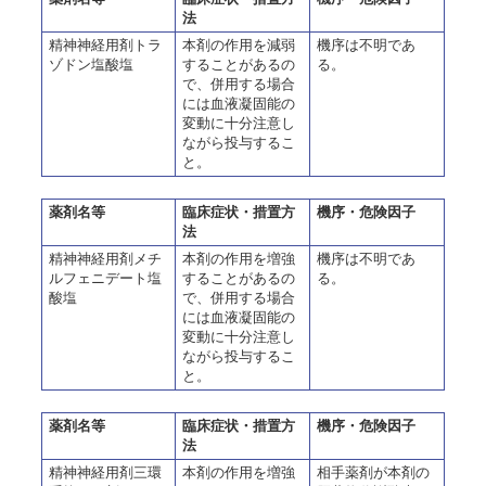
法
精神神経用剤トラ
本剤の作用を減弱
機序は不明であ
ゾドン塩酸塩
することがあるの
る。
で、併用する場合
には血液凝固能の
変動に十分注意し
ながら投与するこ
と。
薬剤名等
臨床症状・措置方
機序・危険因子
法
精神神経用剤メチ
本剤の作用を増強
機序は不明であ
ルフェニデート塩
することがあるの
る。
酸塩
で、併用する場合
には血液凝固能の
変動に十分注意し
ながら投与するこ
と。
薬剤名等
臨床症状・措置方
機序・危険因子
法
精神神経用剤三環
本剤の作用を増強
相手薬剤が本剤の