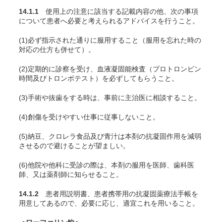
14.1.1
使用上の注意に該当する記載内容の他、次の事項
について患者へ必要と考えられるアドバイスを行うこと。
(1)必ず指示された通りに服用すること（服用を忘れた時の
対応の仕方も併せて）。
(2)定期的に診察を受け、血液凝固能検査（プロトロンビン
時間及びトロンボテスト）を必ずしてもらうこと。
(3)手術や抜歯をする時は、事前に主治医に相談すること。
(4)創傷を受けやすい仕事に従事しないこと。
(5)納豆、クロレラ食品及び青汁は本剤の抗凝固作用を減弱
させるので避けることが望ましい
。
(6)他院や他科に受診の際は、本剤の服用を医師、歯科医
師、又は薬剤師に知らせること。
14.1.2
患者用説明書、患者携帯用の抗凝固薬療法手帳を
用意してあるので、必要に応じ、適宜これを用いること。