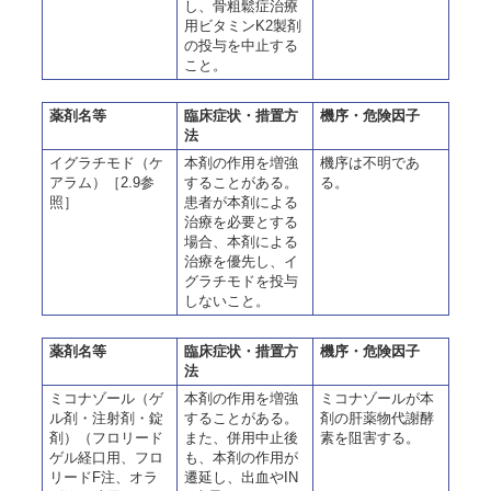
し、骨粗鬆症治療
用ビタミンK2製剤
の投与を中止する
こと。
薬剤名等
臨床症状・措置方
機序・危険因子
法
イグラチモド（ケ
本剤の作用を増強
機序は不明であ
アラム）［2.9参
することがある。
る。
照］
患者が本剤による
治療を必要とする
場合、本剤による
治療を優先し、イ
グラチモドを投与
しないこと。
薬剤名等
臨床症状・措置方
機序・危険因子
法
ミコナゾール（ゲ
本剤の作用を増強
ミコナゾールが本
ル剤・注射剤・錠
することがある。
剤の肝薬物代謝酵
剤）（フロリード
また、併用中止後
素を阻害する。
ゲル経口用、フロ
も、本剤の作用が
リードF注、オラ
遷延し、出血やIN