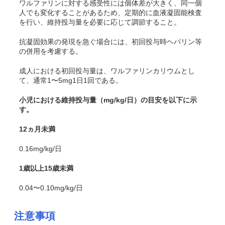
ワルファリンに対する感受性には個体差が大きく、同一個
人でも変化することがあるため、定期的に血液凝固能検査
を行い、維持投与量を必要に応じて調節すること。
抗凝固効果の発現を急ぐ場合には、初回投与時ヘパリン等
の併用を考慮する。
成人における初回投与量は、ワルファリンカリウムとし
て、通常1〜5mg1日1回である。
小児における維持投与量（mg/kg/日）の目安を以下に示
す。
12ヵ月未満
0.16mg/kg/日
1歳以上15歳未満
0.04〜0.10mg/kg/日
注意事項