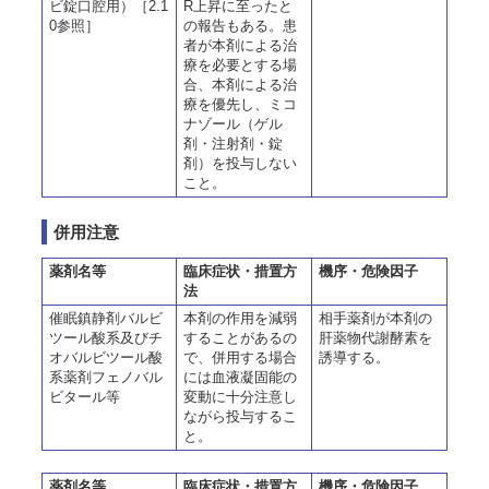
ビ錠口腔用）［2.1
R上昇に至ったと
0参照］
の報告もある。患
者が本剤による治
療を必要とする場
合、本剤による治
療を優先し、ミコ
ナゾール（ゲル
剤・注射剤・錠
剤）を投与しない
こと。
併用注意
薬剤名等
臨床症状・措置方
機序・危険因子
法
催眠鎮静剤バルビ
本剤の作用を減弱
相手薬剤が本剤の
ツール酸系及びチ
することがあるの
肝薬物代謝酵素を
オバルビツール酸
で、併用する場合
誘導する。
系薬剤フェノバル
には血液凝固能の
ビタール等
変動に十分注意し
ながら投与するこ
と。
薬剤名等
臨床症状・措置方
機序・危険因子