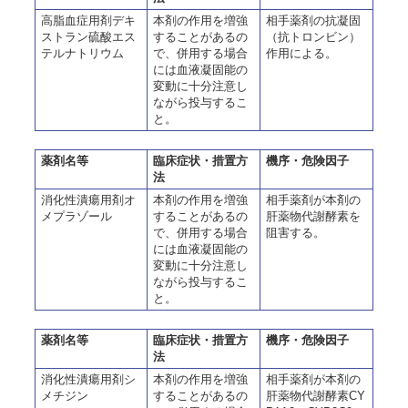
高脂血症用剤デキ
本剤の作用を増強
相手薬剤の抗凝固
ストラン硫酸エス
することがあるの
（抗トロンビン）
テルナトリウム
で、併用する場合
作用による。
には血液凝固能の
変動に十分注意し
ながら投与するこ
と。
薬剤名等
臨床症状・措置方
機序・危険因子
法
消化性潰瘍用剤オ
本剤の作用を増強
相手薬剤が本剤の
メプラゾール
することがあるの
肝薬物代謝酵素を
で、併用する場合
阻害する。
には血液凝固能の
変動に十分注意し
ながら投与するこ
と。
薬剤名等
臨床症状・措置方
機序・危険因子
法
消化性潰瘍用剤シ
本剤の作用を増強
相手薬剤が本剤の
メチジン
することがあるの
肝薬物代謝酵素CY