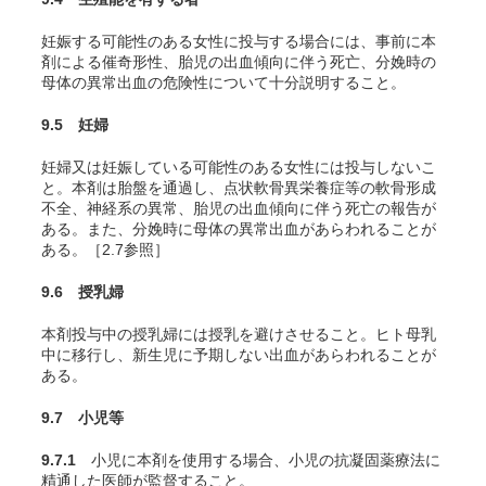
妊娠する可能性のある女性に投与する場合には、事前に本
剤による催奇形性、胎児の出血傾向に伴う死亡、分娩時の
母体の異常出血の危険性について十分説明すること。
9.5 妊婦
妊婦又は妊娠している可能性のある女性には投与しないこ
と。本剤は胎盤を通過し、点状軟骨異栄養症等の軟骨形成
不全、神経系の異常、胎児の出血傾向に伴う死亡の報告が
ある。また、分娩時に母体の異常出血があらわれることが
ある。［2.7参照］
9.6 授乳婦
本剤投与中の授乳婦には授乳を避けさせること。ヒト母乳
中に移行し、新生児に予期しない出血があらわれることが
ある。
9.7 小児等
9.7.1
小児に本剤を使用する場合、小児の抗凝固薬療法に
精通した医師が監督すること。