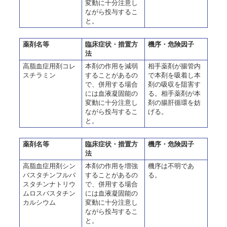
変動に十分注意し
ながら投与するこ
と。
薬剤名等
臨床症状・措置方
機序・危険因子
法
高脂血症用剤コレ
本剤の作用を減弱
相手薬剤が腸管内
スチラミン
することがあるの
で本剤を吸着し本
で、併用する場合
剤の吸収を阻害す
には血液凝固能の
る。相手薬剤が本
変動に十分注意し
剤の腸肝循環を妨
ながら投与するこ
げる。
と。
薬剤名等
臨床症状・措置方
機序・危険因子
法
高脂血症用剤シン
本剤の作用を増強
機序は不明であ
バスタチンフルバ
することがあるの
る。
スタチンナトリウ
で、併用する場合
ムロスバスタチン
には血液凝固能の
カルシウム
変動に十分注意し
ながら投与するこ
と。