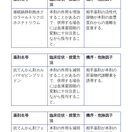
法
催眠鎮静剤抱水ク
本剤の作用を増強
相手薬剤の活性代
ロラールトリクロ
することがあるの
謝物が本剤の血漿
ホスナトリウム
で、併用する場合
蛋白からの遊離を
には血液凝固能の
促進する。
変動に十分注意し
ながら投与するこ
と。
薬剤名等
臨床症状・措置方
機序・危険因子
法
抗てんかん剤カル
本剤の作用を減弱
相手薬剤が本剤の
バマゼピンプリミ
することがあるの
肝薬物代謝酵素を
ドン
で、併用する場合
誘導する。
には血液凝固能の
変動に十分注意し
ながら投与するこ
と。
薬剤名等
臨床症状・措置方
機序・危険因子
法
抗てんかん剤フェ
本剤の作用を減弱
相手薬剤が本剤の