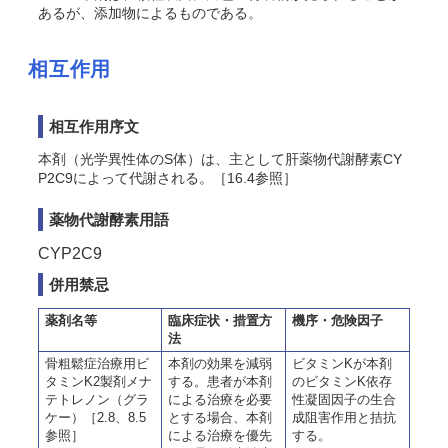
あるが、添加物によるものである。
相互作用
相互作用序文
本剤（光学異性体のS体）は、主として肝薬物代謝酵素CY
P2C9によって代謝される。［16.4参照］
薬物代謝酵素用語
CYP2C9
併用禁忌
薬剤名等
臨床症状・措置方
機序・危険因子
法
骨粗鬆症治療用ビ
本剤の効果を減弱
ビタミンKが本剤
タミンK2製剤メナ
する。患者が本剤
のビタミンK依存
テトレノン（グラ
による治療を必要
性凝固因子の生合
ケー）［2.8、8.5
とする場合、本剤
成阻害作用と拮抗
参照］
による治療を優先
する。