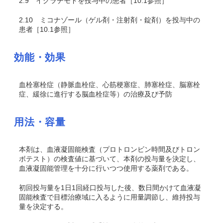
2.9
イグラチモドを投与中の患者［10.1参照］
2.10
ミコナゾール（ゲル剤・注射剤・錠剤）を投与中の
患者［10.1参照］
効能・効果
血栓塞栓症（静脈血栓症、心筋梗塞症、肺塞栓症、脳塞栓
症、緩徐に進行する脳血栓症等）の治療及び予防
用法・容量
本剤は、血液凝固能検査（プロトロンビン時間及びトロン
ボテスト）の検査値に基づいて、本剤の投与量を決定し、
血液凝固能管理を十分に行いつつ使用する薬剤である。
初回投与量を1日1回経口投与した後、数日間かけて血液凝
固能検査で目標治療域に入るように用量調節し、維持投与
量を決定する。