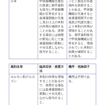
ル等
甲状腺機能亢進症
ンビン血症が出血
の患者に相手薬剤
傾向を助長するこ
を投与し甲状腺機
とがある。甲状腺
能が正常化すると
機能が亢進すると
血液凝固能が亢進
血液凝固因子の合
し見かけ上の本剤
成及び代謝亢進に
の作用が減弱する
より本剤の作用が
ことがある。併用
増強することがあ
する場合には病態
る。相手薬剤投与
の変化に応じて血
で甲状腺機能が正
液凝固能の変動に
常化すると、増強
十分注意しながら
されていた本剤の
投与すること。
効果が減弱するこ
とがある。
薬剤名等
臨床症状・措置方
機序・危険因子
法
ホルモン剤グルカ
本剤の作用を増強
機序は不明であ
ゴン
することがあるの
る。
で、併用する場合
には血液凝固能の
変動に十分注意し
ながら投与するこ
と。