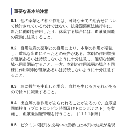
重要な基本的注意
8.1
他の薬剤との相互作用は、可能な全ての組合せについ
て検討されているわけではない。抗凝固薬療法施行中に、
新たに他剤を併用したり、休薬する場合には、血液凝固能
の変動に注意すること。
8.2
併用注意の薬剤との併用により、本剤の作用が増強
し、重篤な出血に至ったとの報告がある。本剤の作用増強
が進展あるいは持続しないように十分注意し、適切な治療
域へ用量調節すること。一方、本剤の作用減弱の場合も同
様に作用減弱が進展あるいは持続しないように十分注意す
ること。
8.3
急に投与を中止した場合、血栓を生じるおそれがある
ので徐々に減量すること。
8.4
出血等の副作用があらわれることがあるので、血液凝
固能検査（プロトロンビン時間及びトロンボテスト）を実
施し、血液凝固能管理を行うこと。［11.1.1参照］
8.5
ビタミンK製剤を投与中の患者には本剤の効果が発現