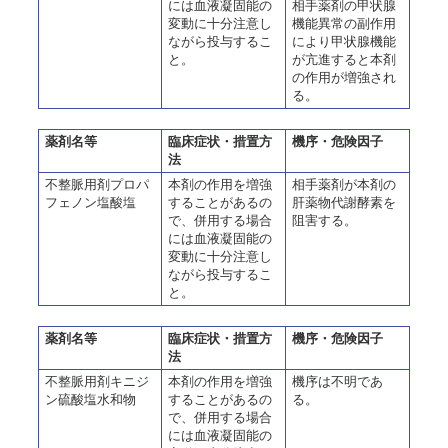
には血液凝固能の
相手薬剤の甲状腺
変動に十分注意し
機能異常の副作用
ながら投与するこ
により甲状腺機能
と。
が亢進すると本剤
の作用が増強され
る。
薬剤名等
臨床症状・措置方
機序・危険因子
法
不整脈用剤プロパ
本剤の作用を増強
相手薬剤が本剤の
フェノン塩酸塩
することがあるの
肝薬物代謝酵素を
で、併用する場合
阻害する。
には血液凝固能の
変動に十分注意し
ながら投与するこ
と。
薬剤名等
臨床症状・措置方
機序・危険因子
法
不整脈用剤キニジ
本剤の作用を増強
機序は不明であ
ン硫酸塩水和物
することがあるの
る。
で、併用する場合
には血液凝固能の