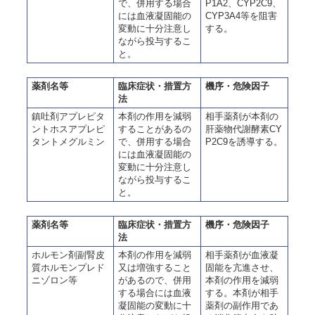
で、併用する場合
P1A2、CYP2C9、
には血液凝固能の
CYP3A4等を阻害
変動に十分注意し
する。
ながら投与するこ
と。
薬剤名等
臨床症状・措置方
機序・危険因子
法
鎮吐剤アプレピタ
本剤の作用を減弱
相手薬剤が本剤の
ントホスアプレピ
することがあるの
肝薬物代謝酵素CY
タントメグルミン
で、併用する場合
P2C9を誘導する。
には血液凝固能の
変動に十分注意し
ながら投与するこ
と。
薬剤名等
臨床症状・措置方
機序・危険因子
法
ホルモン剤副腎皮
本剤の作用を減弱
相手薬剤が血液凝
質ホルモンプレド
又は増強すること
固能を亢進させ、
ニゾロン等
があるので、併用
本剤の作用を減弱
する場合には血液
する。本剤が相手
凝固能の変動に十
薬剤の副作用であ