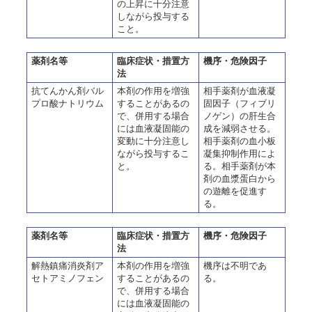
の上昇に十分注意
しながら投与する
こと。
薬剤名等
臨床症状・措置方
機序・危険因子
法
抗てんかん剤バル
本剤の作用を増強
相手薬剤が血液凝
プロ酸ナトリウム
することがあるの
固因子（フィブリ
で、併用する場合
ノゲン）の肝生合
には血液凝固能の
成を減弱させる。
変動に十分注意し
相手薬剤の血小板
ながら投与するこ
凝集抑制作用によ
と。
る。相手薬剤が本
剤の血漿蛋白から
の遊離を促進す
る。
薬剤名等
臨床症状・措置方
機序・危険因子
法
解熱鎮痛消炎剤ア
本剤の作用を増強
機序は不明であ
セトアミノフェン
することがあるの
る。
で、併用する場合
には血液凝固能の