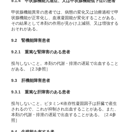
9.1.4 甲状腺機能亢進症、又は甲状腺機能低下症の患者
甲状腺機能異常の患者では、病態の変化又は治療過程で甲
状腺機能が正常化し、血液凝固能が変化することがある。
その結果として本剤の作用が見かけ上減弱、又は増強する
おそれがある。
9.2 腎機能障害患者
9.2.1 重篤な腎障害のある患者
投与しないこと。本剤の代謝・排泄の遅延で出血すること
がある。［2.3参照］
9.3 肝機能障害患者
9.3.1 重篤な肝障害のある患者
投与しないこと。ビタミンK依存性凝固因子は肝臓で産生
されるので、これが抑制され出血することがある。また、
本剤の代謝・排泄の遅延で出血することがある。［2.4参
照］
9.4 生殖能を有する者