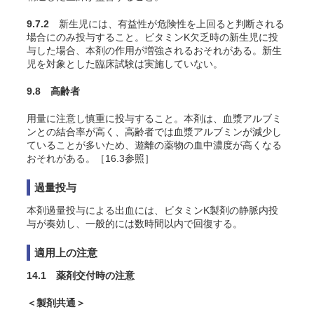
9.7.2
新生児には、有益性が危険性を上回ると判断される
場合にのみ投与すること。ビタミンK欠乏時の新生児に投
与した場合、本剤の作用が増強されるおそれがある。新生
児を対象とした臨床試験は実施していない。
9.8 高齢者
用量に注意し慎重に投与すること。本剤は、血漿アルブミ
ンとの結合率が高く、高齢者では血漿アルブミンが減少し
ていることが多いため、遊離の薬物の血中濃度が高くなる
おそれがある。［16.3参照］
過量投与
本剤過量投与による出血には、ビタミンK製剤の静脈内投
与が奏効し、一般的には数時間以内で回復する
。
適用上の注意
14.1 薬剤交付時の注意
＜製剤共通＞