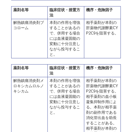
薬剤名等
臨床症状・措置方
機序・危険因子
法
解熱鎮痛消炎剤ブ
本剤の作用を増強
相手薬剤が本剤の
コローム
することがあるの
肝薬物代謝酵素CY
で、併用する場合
P2C9を阻害する。
には血液凝固能の
変動に十分注意し
ながら投与するこ
と。
薬剤名等
臨床症状・措置方
機序・危険因子
法
解熱鎮痛消炎剤メ
本剤の作用を増強
相手薬剤が本剤の
ロキシカムロルノ
することがあるの
肝薬物代謝酵素CY
キシカム
で、併用する場合
P2C9を阻害する。
には血液凝固能の
相手薬剤の血小板
変動に十分注意し
凝集抑制作用によ
ながら投与するこ
る。本剤が相手薬
と。
剤の副作用である
消化管出血を助長
することがある。
相手薬剤が本剤の