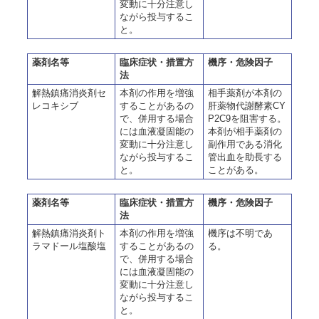
変動に十分注意し
ながら投与するこ
と。
薬剤名等
臨床症状・措置方
機序・危険因子
法
解熱鎮痛消炎剤セ
本剤の作用を増強
相手薬剤が本剤の
レコキシブ
することがあるの
肝薬物代謝酵素CY
で、併用する場合
P2C9を阻害する。
には血液凝固能の
本剤が相手薬剤の
変動に十分注意し
副作用である消化
ながら投与するこ
管出血を助長する
と。
ことがある。
薬剤名等
臨床症状・措置方
機序・危険因子
法
解熱鎮痛消炎剤ト
本剤の作用を増強
機序は不明であ
ラマドール塩酸塩
することがあるの
る。
で、併用する場合
には血液凝固能の
変動に十分注意し
ながら投与するこ
と。