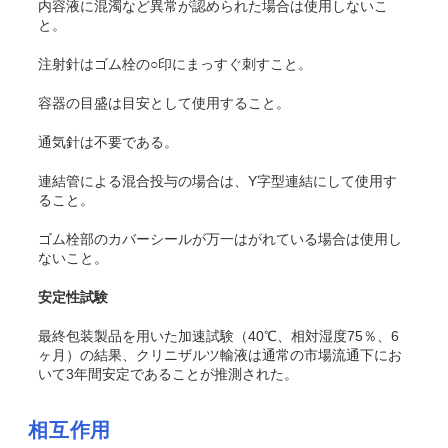
内容液に混濁など異常が認められた場合は使用しないこ
と。
注射針はゴム栓の○印にまっすぐ刺すこと。
容器の目盛は目安として使用すること。
通気針は不要である。
連結管による混合投与の場合は、Y字型連結にして使用す
ること。
ゴム栓部のカバーシールが万一はがれている場合は使用し
ないこと。
安定性試験
最終包装製品を用いた加速試験（40℃、相対湿度75％、6
ヶ月）の結果、クリニザルツ輸液は通常の市場流通下にお
いて3年間安定であることが推測された。
相互作用