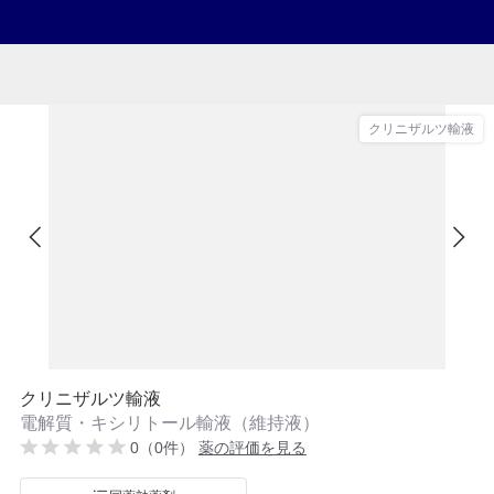
クリニザルツ輸液
クリニザルツ輸液
電解質・キシリトール輸液（維持液）
0（0件）
薬の評価を見る