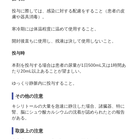
投与に際しては、感染に対する配慮をすること（患者の皮
膚や器具消毒）。
寒冷期には体温程度に温めて使用すること。
開封後直ちに使用し、残液は決して使用しないこと。
投与時
本剤を投与する場合は患者の尿量が1日500mL又は1時間あ
たり20mL以上あることが望ましい。
ゆっくり静脈内に投与すること。
その他の注意
キシリトールの大量を急速に静注した場合、諸臓器、特に
腎、脳にシュウ酸カルシウムの沈着が認められたとの報告
がある。
取扱上の注意