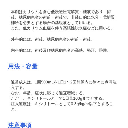
本剤はカリウムを含む低浸透圧電解質・糖液であり、術
後、糖尿病患者の術前・術後で、非経口的に水分・電解質
補給を必要とする場合の基礎液として用いる。
また、低カリウム血症を伴う高張性脱水症などに用いる。
外科的には、術後、糖尿病患者の術前・術後。
内科的には、術後及び糖尿病患者の高熱、発汗、昏睡。
用法・容量
通常成人は、1回500mLを1日1〜2回静脈内に徐々に点滴注
入する。
なお、年齢、症状に応じて適宜増減する。
ただし、キシリトールとして1日量100gまでとする。
注入速度は、キシリトールとして0.3g/kg/hr以下とするこ
と。
注意事項