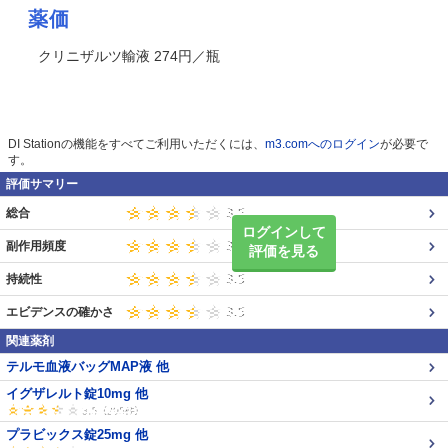
薬価
クリニザルツ輸液 274円／瓶
DI Stationの機能をすべてご利用いただくには、
m3.comへのログイン
が必要で
す。
評価サマリー
総合
ログインして
副作用頻度
評価を見る
持続性
エビデンスの確かさ
関連薬剤
テルモ血液バッグMAP液 他
イグザレルト錠10mg 他
プラビックス錠25mg 他