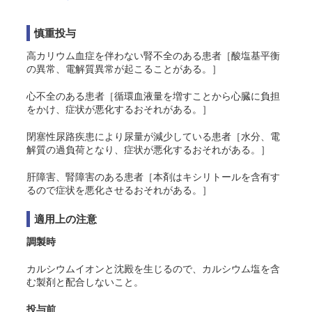
慎重投与
高カリウム血症を伴わない腎不全のある患者［酸塩基平衡
の異常、電解質異常が起こることがある。］
心不全のある患者［循環血液量を増すことから心臓に負担
をかけ、症状が悪化するおそれがある。］
閉塞性尿路疾患により尿量が減少している患者［水分、電
解質の過負荷となり、症状が悪化するおそれがある。］
肝障害、腎障害のある患者［本剤はキシリトールを含有す
るので症状を悪化させるおそれがある。］
適用上の注意
調製時
カルシウムイオンと沈殿を生じるので、カルシウム塩を含
む製剤と配合しないこと。
投与前