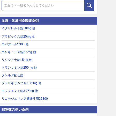
血液・体液用薬関連薬剤
イグザレルト錠10mg 他
プラビックス錠25mg 他
エパデールS300 他
エリキュース錠2.5mg 他
リクシアナ錠15mg 他
トランサミン錠250mg 他
タケルダ配合錠
プラザキサカプセル75mg 他
エフィエント錠3.75mg 他
リコモジュリン点滴静注用12800
閲覧数の多い薬剤