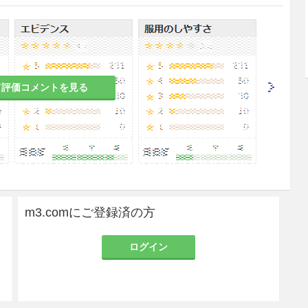
与を行う場合は、本剤の血小板凝集抑制作用による
刺部位等からの出血に十分注意すること。非ST上
外臨床試験において、海外での初回負荷用量をPCI
較し、冠動脈造影前及びPCI施行時に分割投与した
て評価コメントを見る
れずPCI施行に関連した重大な出血リスクが増大し
問題となるような手術の場合には、14日以上前に
い。なお、十分な休薬期間を設けることができない
高まるので十分に観察すること。また、手術後に本
、手術部位の止血を確認してから再開すること。［1
m3.comにご登録済の方
と考えられる場合には、中止等を考慮すること。
ログイン
疑われた場合には、直ちに血球算定等の適切な検査
照］
やすくなることを説明し、異常な出血が認められた