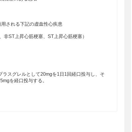
適用される下記の虚血性心疾患
、非ST上昇心筋梗塞、ST上昇心筋梗塞）
ラスグレルとして20mgを1日1回経口投与し、そ
75mgを経口投与する。
集抑制作用）を考慮し、以下の点に注意すること。
スクが高まる可能性があることを十分考慮するこ