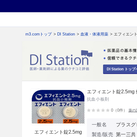
m3.comトップ
>
DI Station
>
血液・体液用薬
> エフィエント錠
DI Station トップ
エフィエント錠2.5mg 
抗血小板剤
0（0件）
薬の
一般名
プラスグ
エフィエント錠2.5mg
製造/販売
第一三共