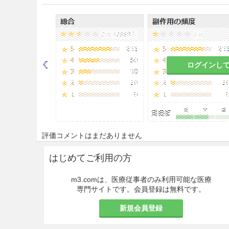
と。
・冠動脈造影前に初回負荷投
出血のリスクが高まるので、穿
昇心筋梗塞患者を対象とした海
施行時に単回投与した場合に比
ログインし
場合に、更なる有効性は認めら
たとの報告がある
。
・本剤による血小板凝集抑制が
投与を中止することが望まし
場合は重大な出血のリスクが
評価コメントはまだありません
剤の再投与が必要な場合には
7.1.1参照］
はじめてご利用の方
・出血を起こす危険性が高い
m3.comは、医療従事者のみ利用可能な医療
専門サイトです。会員登録は無料です。
・出血を示唆する臨床症状が
を実施すること。［11.1.1参
新規会員登録
・患者には通常よりも出血し