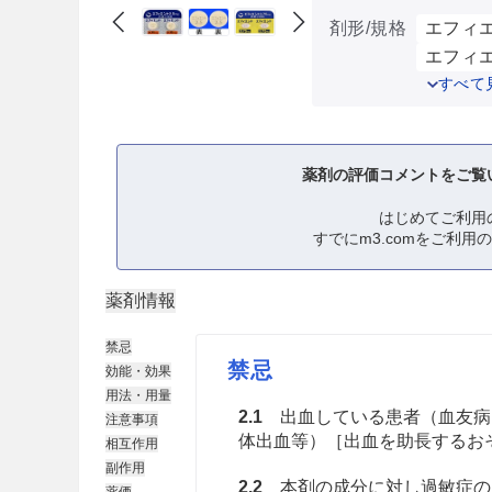
剤形/規格
エフィエ
エフィエ
すべて
薬剤の評価コメントをご覧
はじめてご利用
すでにm3.comをご利用
薬剤情報
禁忌
禁忌
効能・効果
用法・用量
2.1
出血している患者（血友病
注意事項
体出血等）［出血を助長するお
相互作用
副作用
2.2
本剤の成分に対し過敏症の
薬価