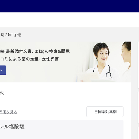
2.5mg 他
へ
他
同薬効薬剤
評価を見る
レル塩酸塩