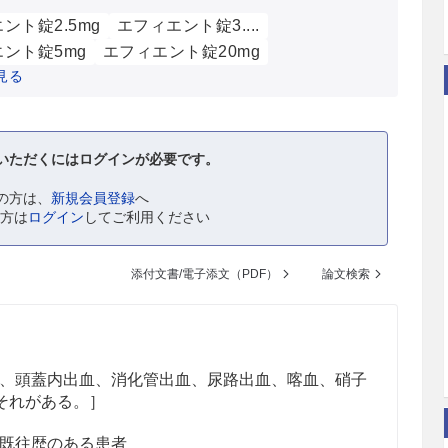
ント錠2.5mg
エフィエント錠3....
ント錠5mg
エフィエント錠20mg
見る
いただくにはログインが必要です。
の方は、
新規会員登録
へ
の方は
ログイン
してご利用ください
添付文書/電子添文（PDF）
論文検索
、頭蓋内出血、消化管出血、尿路出血、喀血、硝子
それがある。］
既往歴のある患者