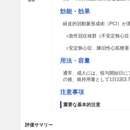
効能・効果
経皮的冠動脈形成術（PCI）が
○急性冠症候群（不安定狭心症
○安定狭心症、陳旧性心筋梗塞
用法・容量
通常、成人には、投与開始日にプ
の後、維持用量として1日1回3.
注意事項
重要な基本的注意
8.1
本剤の薬理作用（血小板凝
評価サマリー
・初回負荷投与時に出血のリ