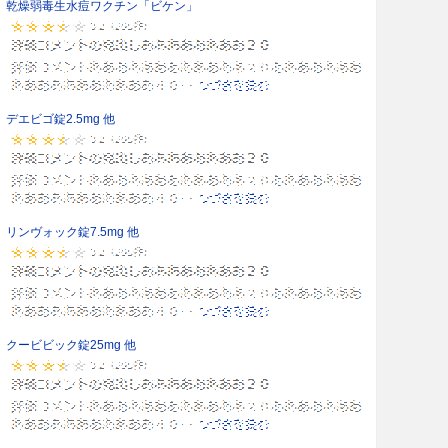
乾燥弱毒生水痘ワクチン「ビケン」
デエビゴ錠2.5mg 他
リンヴォック錠7.5mg 他
クービビック錠25mg 他