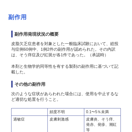
副作用
副作用発現状況の概要
皮脂欠乏症患者を対象とした一般臨床試験において、総投
与症例60例中、1例2件の副作用が認められた。その内訳
は、そう痒症及び紅斑が各1件であった。（承認時）
本剤と生物学的同等性を有する製剤の副作用に基づいて記
載した。
その他の副作用
次のような症状があらわれた場合には、使用を中止するな
ど適切な処置を行うこと。
頻度不明
0.1〜5％未満
過敏症
皮膚刺激感
皮膚炎、そう痒、
発赤、発疹、潮紅
等