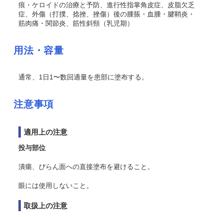
痕・ケロイドの治療と予防、進行性指掌角皮症、皮脂欠乏
症、外傷（打撲、捻挫、挫傷）後の腫脹・血腫・腱鞘炎・
筋肉痛・関節炎、筋性斜頸（乳児期）
用法・容量
通常、1日1〜数回適量を患部に塗布する。
注意事項
適用上の注意
投与部位
潰瘍、びらん面への直接塗布を避けること。
眼には使用しないこと。
取扱上の注意