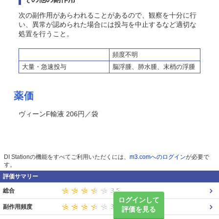
次の副作用があらわれることがあるので、観察を十分に行
い、異常が認められた場合には投与を中止するなど適切な
処置を行うこと。
頻度不明
大量・急速投与
脳浮腫、肺水腫、末梢の浮腫
薬価
ヴィーンF輸液 206円／袋
DI Stationの機能をすべてご利用いただくには、
m3.comへのログイン
が必要で
す。
評価サマリー
総合
ログインして
副作用頻度
評価を見る