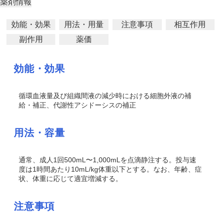
薬剤情報
効能・効果
用法・用量
注意事項
相互作用
副作用
薬価
効能・効果
循環血液量及び組織間液の減少時における細胞外液の補
給・補正、代謝性アシドーシスの補正
用法・容量
通常、成人1回500mL〜1,000mLを点滴静注する。投与速
度は1時間あたり10mL/kg体重以下とする。なお、年齢、症
状、体重に応じて適宜増減する。
注意事項