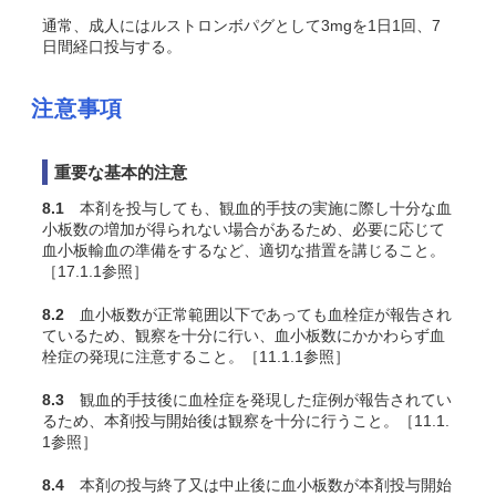
通常、成人にはルストロンボパグとして3mgを1日1回、7
日間経口投与する。
注意事項
重要な基本的注意
8.1
本剤を投与しても、観血的手技の実施に際し十分な血
小板数の増加が得られない場合があるため、必要に応じて
血小板輸血の準備をするなど、適切な措置を講じること。
［17.1.1参照］
8.2
血小板数が正常範囲以下であっても血栓症が報告され
ているため、観察を十分に行い、血小板数にかかわらず血
栓症の発現に注意すること。［11.1.1参照］
8.3
観血的手技後に血栓症を発現した症例が報告されてい
るため、本剤投与開始後は観察を十分に行うこと。［11.1.
1参照］
8.4
本剤の投与終了又は中止後に血小板数が本剤投与開始