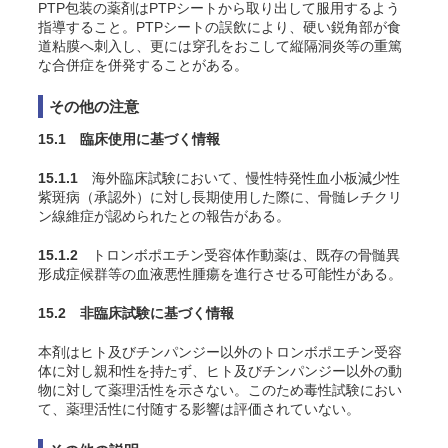
PTP包装の薬剤はPTPシートから取り出して服用するよう
指導すること。PTPシートの誤飲により、硬い鋭角部が食
道粘膜へ刺入し、更には穿孔をおこして縦隔洞炎等の重篤
な合併症を併発することがある。
その他の注意
15.1 臨床使用に基づく情報
15.1.1
海外臨床試験において、慢性特発性血小板減少性
紫斑病（承認外）に対し長期使用した際に、骨髄レチクリ
ン線維症が認められたとの報告がある。
15.1.2
トロンボポエチン受容体作動薬は、既存の骨髄異
形成症候群等の血液悪性腫瘍を進行させる可能性がある。
15.2 非臨床試験に基づく情報
本剤はヒト及びチンパンジー以外のトロンボポエチン受容
体に対し親和性を持たず、ヒト及びチンパンジー以外の動
物に対して薬理活性を示さない。このため毒性試験におい
て、薬理活性に付随する影響は評価されていない。