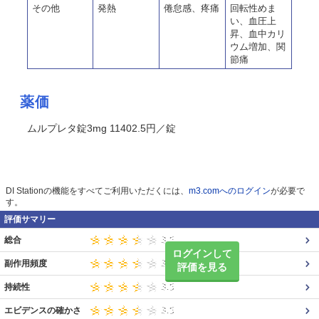
その他
発熱
倦怠感、疼痛
回転性めま
い、血圧上
昇、血中カリ
ウム増加、関
節痛
薬価
ムルプレタ錠3mg 11402.5円／錠
DI Stationの機能をすべてご利用いただくには、
m3.comへのログイン
が必要で
す。
評価サマリー
総合
ログインして
副作用頻度
評価を見る
持続性
エビデンスの確かさ