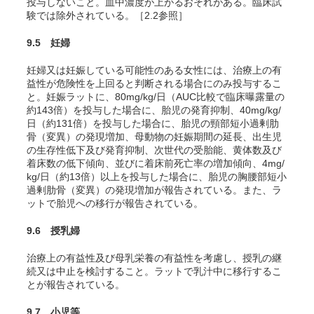
投与しないこと。血中濃度が上がるおそれがある。臨床試
験では除外されている。［2.2参照］
9.5 妊婦
妊婦又は妊娠している可能性のある女性には、治療上の有
益性が危険性を上回ると判断される場合にのみ投与するこ
と。妊娠ラットに、80mg/kg/日（AUC比較で臨床曝露量の
約143倍）を投与した場合に、胎児の発育抑制、40mg/kg/
日（約131倍）を投与した場合に、胎児の頸部短小過剰肋
骨（変異）の発現増加、母動物の妊娠期間の延長、出生児
の生存性低下及び発育抑制、次世代の受胎能、黄体数及び
着床数の低下傾向、並びに着床前死亡率の増加傾向、4mg/
kg/日（約13倍）以上を投与した場合に、胎児の胸腰部短小
過剰肋骨（変異）の発現増加が報告されている。また、ラ
ットで胎児への移行が報告されている。
9.6 授乳婦
治療上の有益性及び母乳栄養の有益性を考慮し、授乳の継
続又は中止を検討すること。ラットで乳汁中に移行するこ
とが報告されている。
9.7 小児等