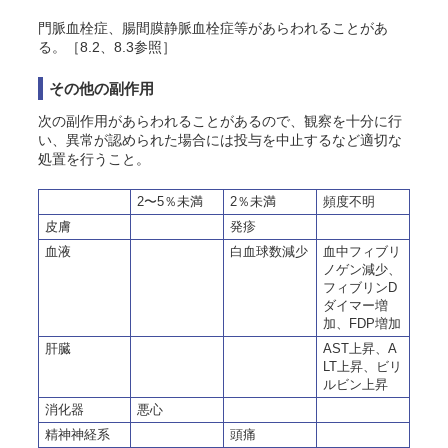
門脈血栓症、腸間膜静脈血栓症等があらわれることがあ
る。［8.2、8.3参照］
その他の副作用
次の副作用があらわれることがあるので、観察を十分に行
い、異常が認められた場合には投与を中止するなど適切な
処置を行うこと。
2〜5％未満
2％未満
頻度不明
皮膚
発疹
血液
白血球数減少
血中フィブリ
ノゲン減少、
フィブリンD
ダイマー増
加、FDP増加
肝臓
AST上昇、A
LT上昇、ビリ
ルビン上昇
消化器
悪心
精神神経系
頭痛