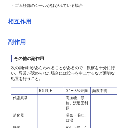
・ゴム栓部のシールがはがれている場合
相互作用
副作用
その他の副作用
次の副作用があらわれることがあるので、観察を十分に行
い、異常が認められた場合には投与を中止するなど適切な
処置を行うこと。
5％以上
0.1〜5％未満
頻度不明
代謝異常
高血糖、尿
糖、浸透圧利
尿
消化器
嘔気・嘔吐、
口渇
肝臓
AST上昇、A