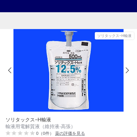
ソリタックス−H輸液
ソリタックス−H輸液
輸液用電解質液（維持液-高張）
0（0件）
薬の評価を見る