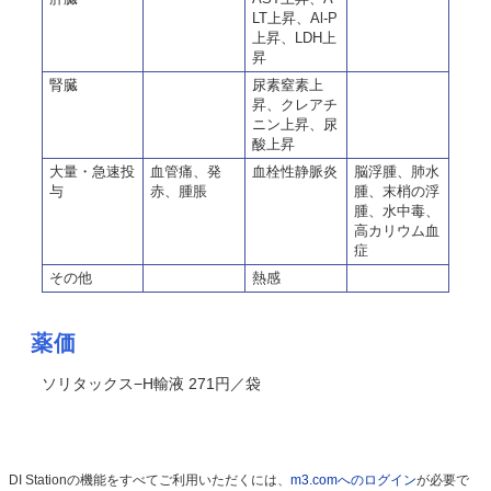
LT上昇、Al-P
上昇、LDH上
昇
腎臓
尿素窒素上
昇、クレアチ
ニン上昇、尿
酸上昇
大量・急速投
血管痛、発
血栓性静脈炎
脳浮腫、肺水
与
赤、腫脹
腫、末梢の浮
腫、水中毒、
高カリウム血
症
その他
熱感
薬価
ソリタックス−H輸液 271円／袋
DI Stationの機能をすべてご利用いただくには、
m3.comへのログイン
が必要で