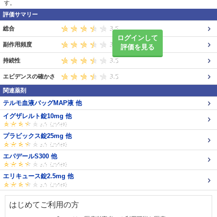
す。
評価サマリー
総合
ログインして
副作用頻度
評価を見る
持続性
エビデンスの確かさ
関連薬剤
テルモ血液バッグMAP液 他
イグザレルト錠10mg 他
プラビックス錠25mg 他
エパデールS300 他
エリキュース錠2.5mg 他
はじめてご利用の方