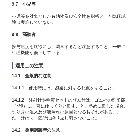
9.7 小児等
小児等を対象とした有効性及び安全性を指標とした臨床試
験は実施していない。
9.8 高齢者
投与速度を緩徐にし、減量するなど注意すること。一般に
生理機能が低下している。
適用上の注意
14.1 全般的な注意
14.1.1
使用時には、感染に対する配慮をすること。
14.1.2
注射針や輸液セットのびん針は、ゴム栓の刻印部
（○印）に垂直にゆっくりと刺すこと。斜めに刺した場合、
削り片の混入及び液漏れの原因となるおそれがある。ま
た、針は同一箇所に繰り返し刺さないこと。
14.2 薬剤調製時の注意