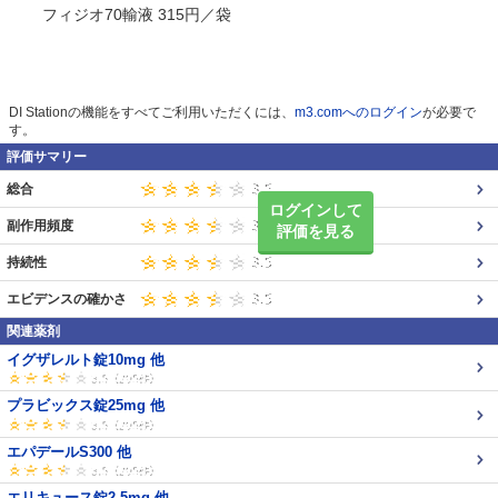
フィジオ70輸液 315円／袋
DI Stationの機能をすべてご利用いただくには、
m3.comへのログイン
が必要で
す。
評価サマリー
総合
ログインして
副作用頻度
評価を見る
持続性
エビデンスの確かさ
関連薬剤
イグザレルト錠10mg 他
プラビックス錠25mg 他
エパデールS300 他
エリキュース錠2.5mg 他