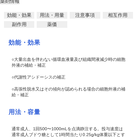
薬剤情報
効能・効果
用法・用量
注意事項
相互作用
副作用
薬価
効能・効果
○大量出血を伴わない循環血液量及び組織間液減少時の細胞
外液の補給・補正
○代謝性アシドーシスの補正
○高張性脱水又はその傾向が認められる場合の細胞外液の補
給・補正
用法・容量
通常成人、1回500〜1000mLを点滴静注する。投与速度は
通常成人ブドウ糖として1時間当たり0.25g/kg体重以下とす