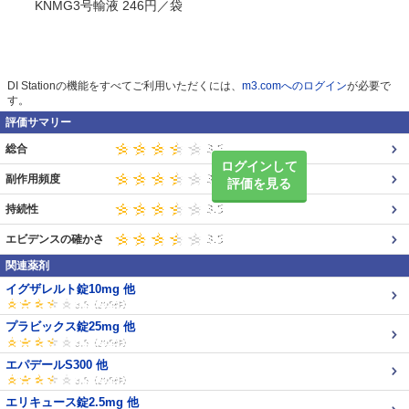
KNMG3号輸液 246円／袋
DI Stationの機能をすべてご利用いただくには、
m3.comへのログイン
が必要で
す。
評価サマリー
総合
ログインして
副作用頻度
評価を見る
持続性
エビデンスの確かさ
関連薬剤
イグザレルト錠10mg 他
プラビックス錠25mg 他
エパデールS300 他
エリキュース錠2.5mg 他