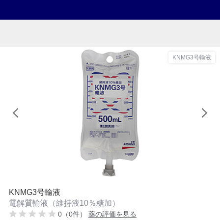
KNMG3号輸液
KNMG3号輸液
電解質輸液（維持液10％糖加）
0（0件）
薬の評価を見る