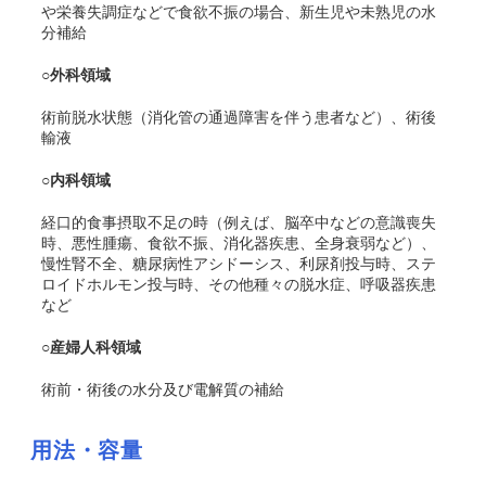
や栄養失調症などで食欲不振の場合、新生児や未熟児の水
分補給
○外科領域
術前脱水状態（消化管の通過障害を伴う患者など）、術後
輸液
○内科領域
経口的食事摂取不足の時（例えば、脳卒中などの意識喪失
時、悪性腫瘍、食欲不振、消化器疾患、全身衰弱など）、
慢性腎不全、糖尿病性アシドーシス、利尿剤投与時、ステ
ロイドホルモン投与時、その他種々の脱水症、呼吸器疾患
など
○産婦人科領域
術前・術後の水分及び電解質の補給
用法・容量