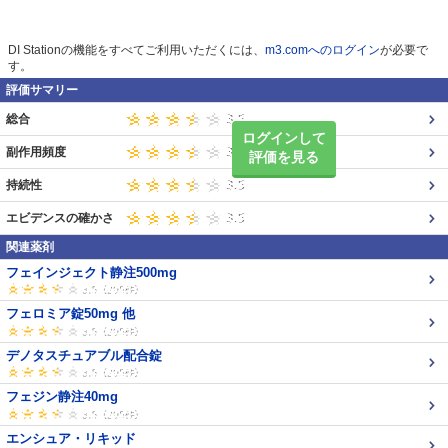
DI Stationの機能をすべてご利用いただくには、
m3.comへのログイン
が必要で
す。
評価サマリー
総合
ログインして
副作用頻度
評価を見る
持続性
エビデンスの確かさ
関連薬剤
フェインジェクト静注500mg
フェロミア錠50mg 他
デノタスチュアブル配合錠
フェジン静注40mg
エンシュア・リキッド