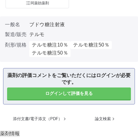
同薬効薬剤
一般名
ブドウ糖注射液
製造/販売
テルモ
剤形/規格
テルモ糖注10％
テルモ糖注50％
テルモ糖注50％
薬剤の評価コメントをご覧いただくにはログインが必要
です。
ログインして評価を見る
添付文書/電子添文（PDF）
論文検索
薬剤情報