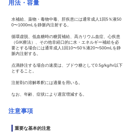
用法・容量
水補給、薬物・毒物中毒、肝疾患には通常成人1回5％液50
0〜1000mLを静脈内注射する。
循環虚脱、低血糖時の糖質補給、高カリウム血症、心疾患
（GIK療法）、その他非経口的に水・エネルギー補給を必
要とする場合には通常成人1回10〜50％液20〜500mLを静
脈内注射する。
点滴静注する場合の速度は、ブドウ糖として0.5g/kg/hr以下
とすること。
注射剤の溶解希釈には適量を用いる。
なお、年齢、症状により適宜増減する。
注意事項
重要な基本的注意