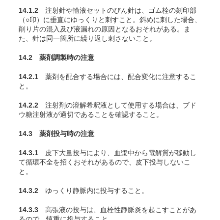
14.1.2
注射針や輸液セットのびん針は、ゴム栓の刻印部
（○印）に垂直にゆっくりと刺すこと。斜めに刺した場合、
削り片の混入及び液漏れの原因となるおそれがある。ま
た、針は同一箇所に繰り返し刺さないこと。
14.2 薬剤調製時の注意
14.2.1
薬剤を配合する場合には、配合変化に注意するこ
と。
14.2.2
注射剤の溶解希釈液として使用する場合は、ブド
ウ糖注射液が適切であることを確認すること。
14.3 薬剤投与時の注意
14.3.1
皮下大量投与により、血漿中から電解質が移動し
て循環不全を招くおそれがあるので、皮下投与しないこ
と。
14.3.2
ゆっくり静脈内に投与すること。
14.3.3
高張液の投与は、血栓性静脈炎を起こすことがあ
るので、慎重に投与すること。