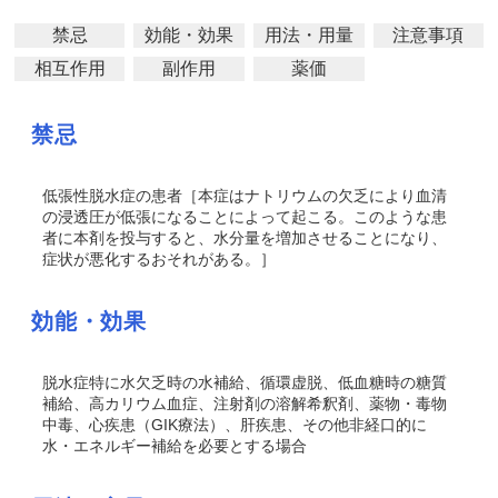
禁忌
効能・効果
用法・用量
注意事項
相互作用
副作用
薬価
禁忌
低張性脱水症の患者［本症はナトリウムの欠乏により血清
の浸透圧が低張になることによって起こる。このような患
者に本剤を投与すると、水分量を増加させることになり、
症状が悪化するおそれがある。］
効能・効果
脱水症特に水欠乏時の水補給、循環虚脱、低血糖時の糖質
補給、高カリウム血症、注射剤の溶解希釈剤、薬物・毒物
中毒、心疾患（GIK療法）、肝疾患、その他非経口的に
水・エネルギー補給を必要とする場合