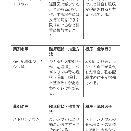
トリウム
遅延又は減少する
ウムと結合し吸収
ことがあるので、
が抑制されると考
併用する場合には
えられている。
投与間隔をできる
限りあけるなど慎
重に投与するこ
と。
薬剤名等
臨床症状・措置方
機序・危険因子
法
強心配糖体ジゴキ
ジギタリス製剤の
本剤により高カル
シン等
作用を増強し、ジ
シウム血症が発現
ギタリス中毒の症
した場合、強心配
状（嘔気、嘔吐、
糖体の作用が増強
不整脈等）があら
される。
われるおそれがあ
る。
薬剤名等
臨床症状・措置方
機序・危険因子
法
ストロンチウム
カルシウムにより
ストロンチウムの
効果が減弱するお
骨転移部への集積
それがある。
に過剰なカルシウ