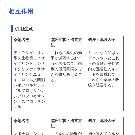
相互作用
併用注意
薬剤名等
臨床症状・措置方
機序・危険因子
法
テトラサイクリン
これらの薬剤の効
カルシウム又はマ
系抗生物質ミノサ
果が減弱するおそ
グネシウムとこれ
イクリンドキシサ
れがあるので、両
らの薬剤が消化管
イクリンテトラサ
剤の服用間隔をで
内で難溶性のキレ
イクリン等ニュー
きる限りあけるこ
ートを形成して、
キノロン系抗菌剤
と。
これらの薬剤の吸
レボフロキサシン
収を阻害する。
ノルフロキサシン
シプロフロキサシ
ントスフロキサシ
ン等
薬剤名等
臨床症状・措置方
機序・危険因子
法
レボチロキシンナ
この薬剤の吸収が
消化管内でカルシ