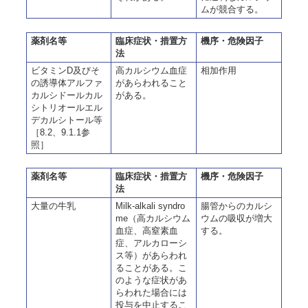
ムが競合する。
薬剤名等
臨床症状・措置方
機序・危険因子
法
ビタミンD及びそ
高カルシウム血症
相加作用
の誘導体アルファ
があらわれること
カルシドールカル
がある。
シトリオールエル
デカルシトール等
［8.2、9.1.1参
照］
薬剤名等
臨床症状・措置方
機序・危険因子
法
大量の牛乳
Milk-alkali syndro
腸管からのカルシ
me（高カルシウム
ウムの吸収が増大
血症、高窒素血
する。
症、アルカローシ
ス等）があらわれ
ることがある。こ
のような症状があ
らわれた場合には
投与を中止するこ