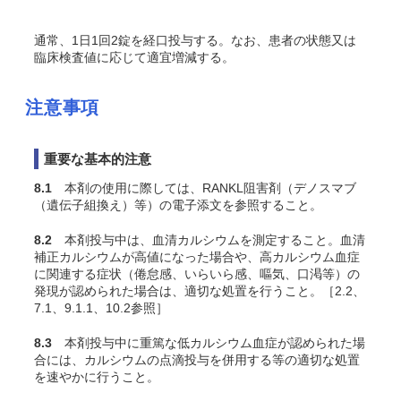
通常、1日1回2錠を経口投与する。なお、患者の状態又は
臨床検査値に応じて適宜増減する。
注意事項
重要な基本的注意
8.1
本剤の使用に際しては、RANKL阻害剤（デノスマブ
（遺伝子組換え）等）の電子添文を参照すること。
8.2
本剤投与中は、血清カルシウムを測定すること。血清
補正カルシウムが高値になった場合や、高カルシウム血症
に関連する症状（倦怠感、いらいら感、嘔気、口渇等）の
発現が認められた場合は、適切な処置を行うこと。［2.2、
7.1、9.1.1、10.2参照］
8.3
本剤投与中に重篤な低カルシウム血症が認められた場
合には、カルシウムの点滴投与を併用する等の適切な処置
を速やかに行うこと。