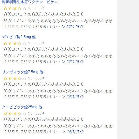
乾燥弱毒生水痘ワクチン「ビケン」
デエビゴ錠2.5mg 他
リンヴォック錠7.5mg 他
クービビック錠25mg 他