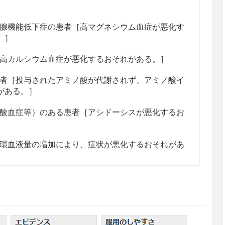
腺機能低下症の患者［高マグネシウム血症が悪化す
。］
高カルシウム血症が悪化するおそれがある。］
者［投与されたアミノ酸が代謝されず、アミノ酸イ
がある。］
酸血症等）のある患者［アシドーシスが悪化するお
環血液量の増加により、症状が悪化するおそれがあ
が減少している患者［水分、電解質等の排泄が障害
るおそれがある。］
は高窒素血症の患者（いずれも透析又は血液ろ過
水分、電解質の過剰投与に陥りやすく、症状が悪化