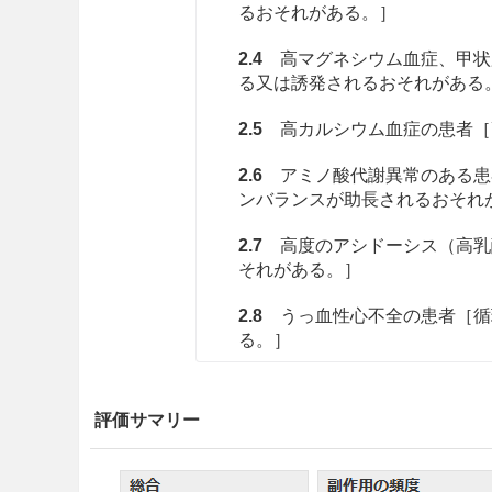
るおそれがある。］
2.4
高マグネシウム血症、甲状
る又は誘発されるおそれがある
2.5
高カルシウム血症の患者［
2.6
アミノ酸代謝異常のある患
ンバランスが助長されるおそれ
2.7
高度のアシドーシス（高乳
それがある。］
2.8
うっ血性心不全の患者［循
る。］
2.9
閉塞性尿路疾患により尿量
されているため、症状が悪化す
評価サマリー
2.10
重篤な腎障害のある患者又
を実施している患者を除く）［