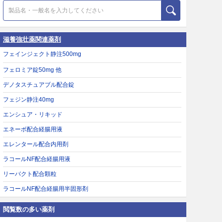
滋養強壮薬関連薬剤
フェインジェクト静注500mg
フェロミア錠50mg 他
デノタスチュアブル配合錠
フェジン静注40mg
エンシュア・リキッド
エネーボ配合経腸用液
エレンタール配合内用剤
ラコールNF配合経腸用液
リーバクト配合顆粒
ラコールNF配合経腸用半固形剤
閲覧数の多い薬剤