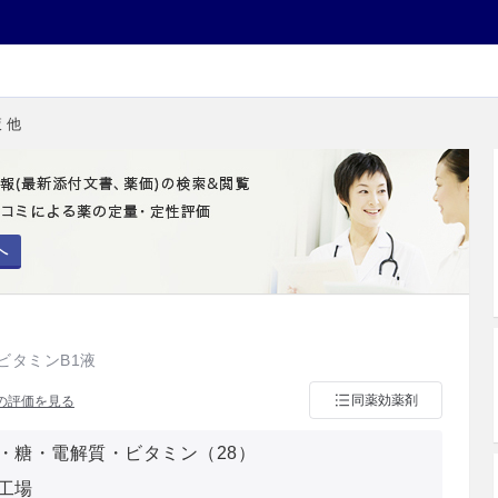
 他
へ
ビタミンB1液
同薬効薬剤
の評価を見る
・糖・電解質・ビタミン（28）
工場