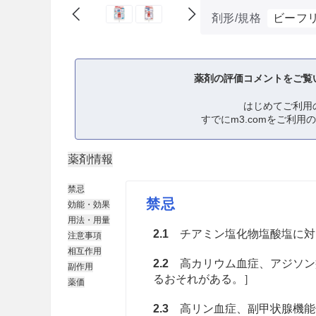
剤形/規格
ビーフ
薬剤の評価コメントをご覧
はじめてご利用
すでにm3.comをご利用
薬剤情報
禁忌
禁忌
効能・効果
用法・用量
2.1
チアミン塩化物塩酸塩に対
注意事項
相互作用
2.2
高カリウム血症、アジソン
副作用
るおそれがある。］
薬価
2.3
高リン血症、副甲状腺機能