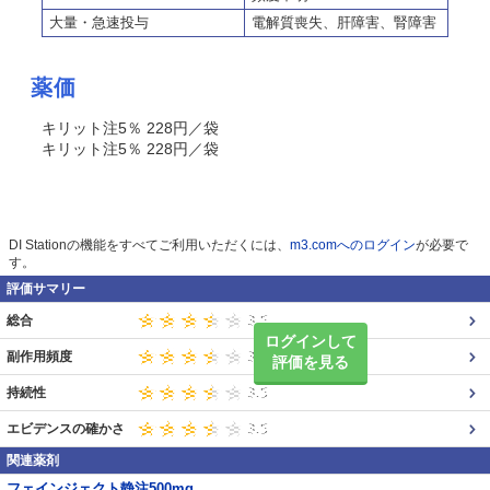
大量・急速投与
電解質喪失、肝障害、腎障害
薬価
キリット注5％ 228円／袋
キリット注5％ 228円／袋
DI Stationの機能をすべてご利用いただくには、
m3.comへのログイン
が必要で
す。
評価サマリー
総合
ログインして
副作用頻度
評価を見る
持続性
エビデンスの確かさ
関連薬剤
フェインジェクト静注500mg