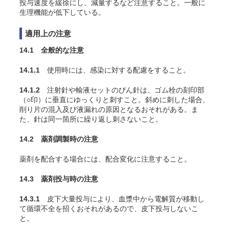
投与速度を緩徐にし、減量するなど注意すること。一般に
生理機能が低下している。
適用上の注意
14.1 全般的な注意
14.1.1
使用時には、感染に対する配慮をすること。
14.1.2
注射針や輸液セットのびん針は、ゴム栓の刻印部
（○印）に垂直にゆっくりと刺すこと。斜めに刺した場合、
削り片の混入及び液漏れの原因となるおそれがある。ま
た、針は同一箇所に繰り返し刺さないこと。
14.2 薬剤調製時の注意
薬剤を配合する場合には、配合変化に注意すること。
14.3 薬剤投与時の注意
14.3.1
皮下大量投与により、血漿中から電解質が移動し
て循環不全を招くおそれがあるので、皮下投与しないこ
と。