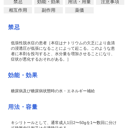
禁忌
効能・効果
用法・用量
注意事項
相互作用
副作用
薬価
禁忌
低張性脱水症の患者［本症はナトリウムの欠乏により血清
の浸透圧が低張になることによって起こる。このような患
者に本剤を投与すると、水分量を増加させることになり、
症状が悪化するおそれがある。］
効能・効果
糖尿病及び糖尿病状態時の水・エネルギー補給
用法・容量
キシリトールとして、通常成人1日2〜50gを1〜数回に分け